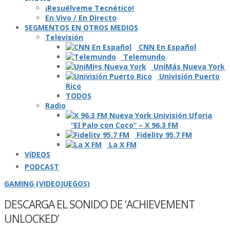
¡Resuélveme Tecnético!
En Vivo / En Directo
SEGMENTOS EN OTROS MEDIOS
Televisión
CNN En Español
Telemundo
UniMás Nueva York
Univisión Puerto
Rico
TODOS
Radio
“El Palo con Coco” – X 96.3 FM
Fidelity 95.7 FM
La X FM
VíDEOS
PODCAST
GAMING (VIDEOJUEGOS)
DESCARGA EL SONIDO DE ‘ACHIEVEMENT
UNLOCKED’