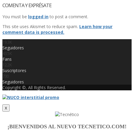
COMENTA Y EXPRÉSATE
You must be
logged in
to post a comment.
This site uses Akismet to reduce spam.
Learn how your
comment data is processed.
19.3K
Seguidores
43.5K
Fans
12.2K
Suscriptores
730
Seguidores
Copyright ©, All Rights Reserved.
X
¡BIENVENIDOS AL NUEVO TECNETICO.COM!