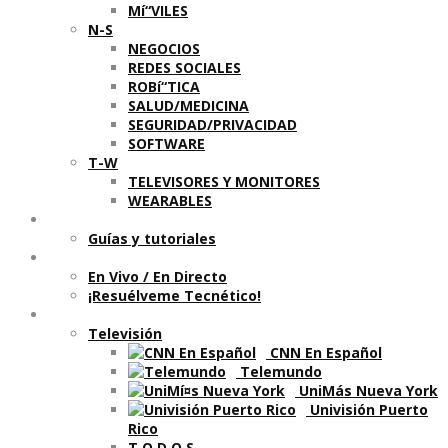
Mí“VILES
N-S
NEGOCIOS
REDES SOCIALES
ROBí“TICA
SALUD/MEDICINA
SEGURIDAD/PRIVACIDAD
SOFTWARE
T-W
TELEVISORES Y MONITORES
WEARABLES
Aprende
Guí­as y tutoriales
Shows
En Vivo / En Directo
¡Resuélveme Tecnético!
Segmentos en otros medios
Televisión
CNN En Español
Telemundo
UniMás Nueva York
Univisión Puerto
Rico
T O D O S