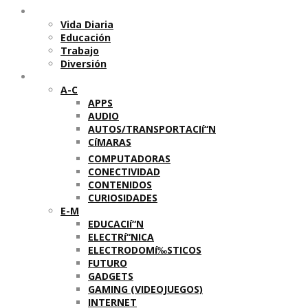
Temas
Vida Diaria
Educación
Trabajo
Diversión
Categorí­as
A-C
APPS
AUDIO
AUTOS/TRANSPORTACIí“N
CíMARAS
COMPUTADORAS
CONECTIVIDAD
CONTENIDOS
CURIOSIDADES
E-M
EDUCACIí“N
ELECTRí“NICA
ELECTRODOMí‰STICOS
FUTURO
GADGETS
GAMING (VIDEOJUEGOS)
INTERNET