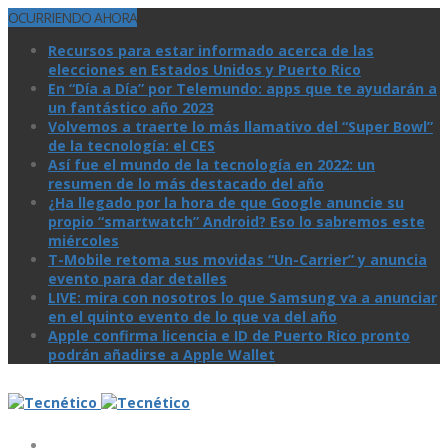
OCURRIENDO AHORA
Recursos para estar informado acerca de las
elecciones en Estados Unidos y Puerto Rico
En “Día a Día” por Telemundo: apps que te ayudarán a
un fantástico año 2023
Volvemos a traerte lo más llamativo del “Super Bowl”
de la tecnologí­a: el CES
Así­ fue el mundo de la tecnologí­a en 2022: un
resumen de lo más destacado del año
¿Ha llegado por la hora de que Google anuncie su
propio “smartwatch” Android? Eso lo sabremos este
miércoles
T-Mobile retoma sus movidas “Un-Carrier” y anuncia
evento para dar detalles
LIVE: mira con nosotros lo que Samsung va a anunciar
en el quinto evento de lo que va del año
Apple confirma licencia e ID de Puerto Rico pronto
podrán añadirse a Apple Wallet