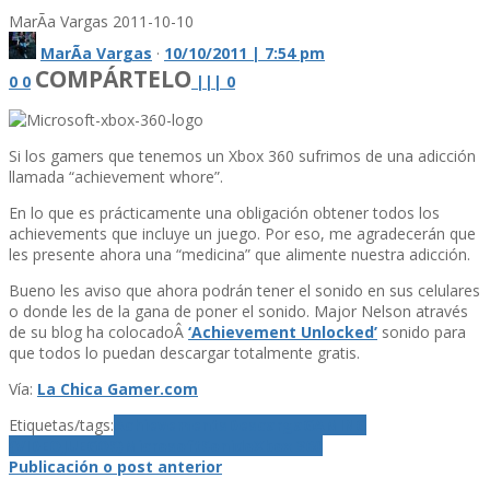
MarÃ­a Vargas
2011-10-10
MarÃ­a Vargas
·
10/10/2011 | 7:54 pm
COMPÁRTELO
0
0
|
|
|
0
Si los gamers que tenemos un Xbox 360 sufrimos de una adicción
llamada “achievement whore”.
En lo que es prácticamente una obligación obtener todos los
achievements que incluye un juego. Por eso, me agradecerán que
les presente ahora una “medicina” que alimente nuestra adicción.
Bueno les aviso que ahora podrán tener el sonido en sus celulares
o donde les de la gana de poner el sonido. Major Nelson através
de su blog ha colocadoÂ
‘Achievement Unlocked’
sonido para
que todos lo puedan descargar totalmente gratis.
Ví­a:
La Chica Gamer.com
Etiquetas/tags:
Achievements
Descarga
GAMING
(VIDEOJUEGOS)
Microsoft
Sonido
Xbox 360
Publicación o post anterior