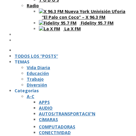
Radio
“El Palo con Coco” – X 96.3 FM
Fidelity 95.7 FM
La X FM
Ví­deos
Podcasts
TODOS LOS “POSTS”
TEMAS
Vida Diaria
Educación
Trabajo
Diversión
Categorí­as
A-C
APPS
AUDIO
AUTOS/TRANSPORTACIí“N
CíMARAS
COMPUTADORAS
CONECTIVIDAD