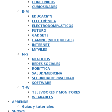
CONTENIDOS
CURIOSIDADES
E-M
EDUCACIí“N
ELECTRí“NICA
ELECTRODOMí‰STICOS
FUTURO
GADGETS
GAMING (VIDEOJUEGOS)
INTERNET
Mí“VILES
N-S
NEGOCIOS
REDES SOCIALES
ROBí“TICA
SALUD/MEDICINA
SEGURIDAD/PRIVACIDAD
SOFTWARE
T-W
TELEVISORES Y MONITORES
WEARABLES
APRENDE
Guí­as y tutoriales
SHOWS