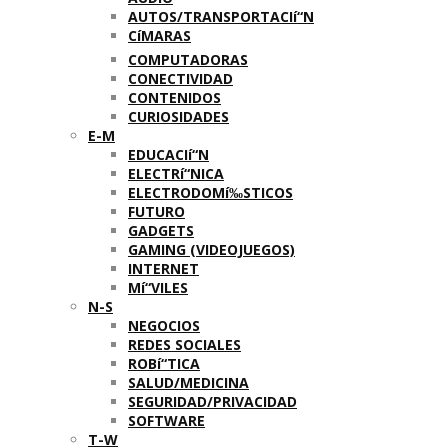
AUTOS/TRANSPORTACIí“N
CíMARAS
COMPUTADORAS
CONECTIVIDAD
CONTENIDOS
CURIOSIDADES
E-M
EDUCACIí“N
ELECTRí“NICA
ELECTRODOMí‰STICOS
FUTURO
GADGETS
GAMING (VIDEOJUEGOS)
INTERNET
Mí“VILES
N-S
NEGOCIOS
REDES SOCIALES
ROBí“TICA
SALUD/MEDICINA
SEGURIDAD/PRIVACIDAD
SOFTWARE
T-W