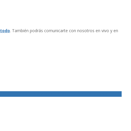
 todo
. También podrás comunicarte con nosotros en vivo y en
e
iPhone 5c
Metaio
Microsoft
Phoneblocs
Puerto Rico
Surface