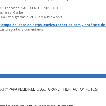
a!!!”. Ese ví­deo NACIÓ EN TECNí‰TICO
rs” en el Caribe
DIA Expo gracias a JetBlue y AudioWorks
tiempo del este en http://envivo.tecnetico.com y entérate de
 tus preguntas y comentarios.
nd Theft Auto
Grand Theft Auto 5
GTA 5
Harris Paint
iOS 7
iPhon
TY" PARA RECIBIR EL JUEGO "GRAND THEFT AUTO" [FOTOS]