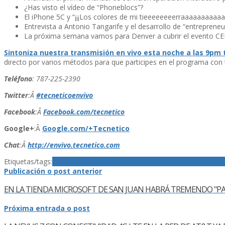
¿Has visto el ví­deo de “Phoneblocs”?
El iPhone 5C y “¡¡¡Los colores de mi tieeeeeeeerraaaaaaaaaa
Entrevista a Antonio Tangarife y el desarrollo de “entrepreneu
La próxima semana vamos para Denver a cubrir el evento CE
Sintoniza nuestra transmisión en vivo esta noche a las 9pm 
directo por varios métodos para que participes en el programa con
Teléfono
: 787-225-2390
Twitter
:Â
#tecneticoenvivo
Facebook
:Â
Facebook.com/tecnetico
Google+
:Â
Google.com/+Tecnetico
Chat
:Â
http://envivo.tecnetico.com
Etiquetas/tags:
Apple
CEDIA Expo
evento
Google
Google Glass
Gra
Publicación o post anterior
EN LA TIENDA MICROSOFT DE SAN JUAN HABRÁ TREMENDO "PAR
Próxima entrada o post