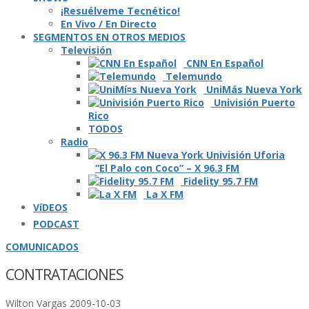
¡Resuélveme Tecnético!
En Vivo / En Directo
SEGMENTOS EN OTROS MEDIOS
Televisión
CNN En Español
Telemundo
UniMás Nueva York
Univisión Puerto
Rico
TODOS
Radio
“El Palo con Coco” – X 96.3 FM
Fidelity 95.7 FM
La X FM
VíDEOS
PODCAST
COMUNICADOS
CONTRATACIONES
Wilton Vargas
2009-10-03