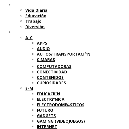
Temas
Vida Diaria
Educación
Trabajo
Diversión
Categorí­as
A-C
APPS
AUDIO
AUTOS/TRANSPORTACIí“N
CíMARAS
COMPUTADORAS
CONECTIVIDAD
CONTENIDOS
CURIOSIDADES
E-M
EDUCACIí“N
ELECTRí“NICA
ELECTRODOMí‰STICOS
FUTURO
GADGETS
GAMING (VIDEOJUEGOS)
INTERNET