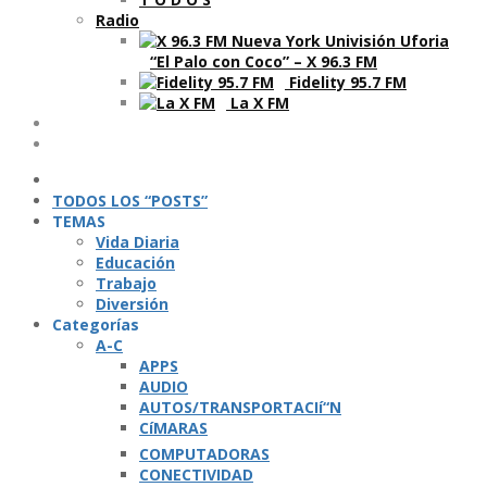
Radio
“El Palo con Coco” – X 96.3 FM
Fidelity 95.7 FM
La X FM
Ví­deos
Podcasts
TODOS LOS “POSTS”
TEMAS
Vida Diaria
Educación
Trabajo
Diversión
Categorí­as
A-C
APPS
AUDIO
AUTOS/TRANSPORTACIí“N
CíMARAS
COMPUTADORAS
CONECTIVIDAD