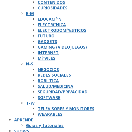
CONTENIDOS
CURIOSIDADES
E-M
EDUCACIí“N
ELECTRí“NICA
ELECTRODOMí‰STICOS
FUTURO
GADGETS
GAMING (VIDEOJUEGOS)
INTERNET
Mí“VILES
N-S
NEGOCIOS
REDES SOCIALES
ROBí“TICA
SALUD/MEDICINA
SEGURIDAD/PRIVACIDAD
SOFTWARE
T-W
TELEVISORES Y MONITORES
WEARABLES
APRENDE
Guí­as y tutoriales
SHOWS