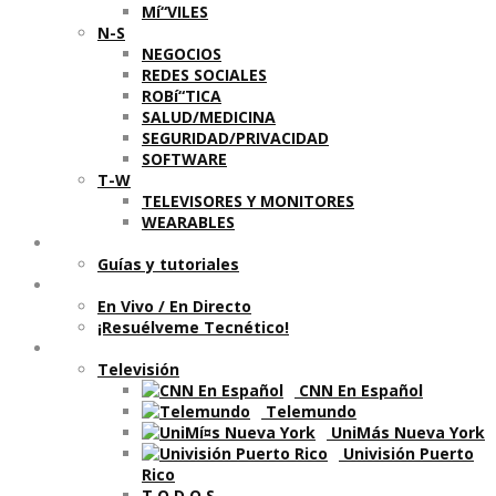
Mí“VILES
N-S
NEGOCIOS
REDES SOCIALES
ROBí“TICA
SALUD/MEDICINA
SEGURIDAD/PRIVACIDAD
SOFTWARE
T-W
TELEVISORES Y MONITORES
WEARABLES
Aprende
Guí­as y tutoriales
Shows
En Vivo / En Directo
¡Resuélveme Tecnético!
Segmentos en otros medios
Televisión
CNN En Español
Telemundo
UniMás Nueva York
Univisión Puerto
Rico
T O D O S