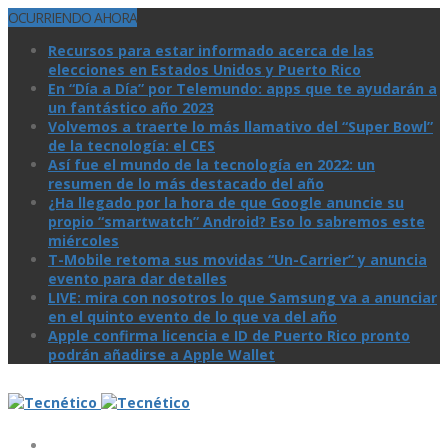
OCURRIENDO AHORA
Recursos para estar informado acerca de las
elecciones en Estados Unidos y Puerto Rico
En “Día a Día” por Telemundo: apps que te ayudarán a
un fantástico año 2023
Volvemos a traerte lo más llamativo del “Super Bowl”
de la tecnologí­a: el CES
Así­ fue el mundo de la tecnologí­a en 2022: un
resumen de lo más destacado del año
¿Ha llegado por la hora de que Google anuncie su
propio “smartwatch” Android? Eso lo sabremos este
miércoles
T-Mobile retoma sus movidas “Un-Carrier” y anuncia
evento para dar detalles
LIVE: mira con nosotros lo que Samsung va a anunciar
en el quinto evento de lo que va del año
Apple confirma licencia e ID de Puerto Rico pronto
podrán añadirse a Apple Wallet