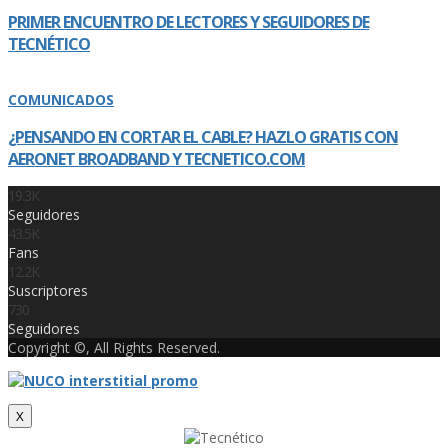
PRIMER ENCUENTRO DE LECTORES Y SEGUIDORES DE
TECNÉTICO
COMUNICADOS
¿PENSANDO EN CORTAR EL CABLE? HAZLO GRATIS CON
AERONET BROADBAND Y TECNETICO.COM
19.3K
Seguidores
43.5K
Fans
12.2K
Suscriptores
730
Seguidores
Copyright ©, All Rights Reserved.
X