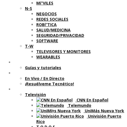
Mí“VILES
N-S
NEGOCIOS
REDES SOCIALES
ROBí“TICA
SALUD/MEDICINA
SEGURIDAD/PRIVACIDAD
SOFTWARE
T-W
TELEVISORES Y MONITORES
WEARABLES
Aprende
Guí­as y tutoriales
Shows
En Vivo / En Directo
¡Resuélveme Tecnético!
Segmentos en otros medios
Televisión
CNN En Español
Telemundo
UniMás Nueva York
Univisión Puerto
Rico
T O D O S