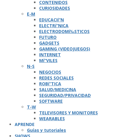
CONTENIDOS
CURIOSIDADES
E-M
EDUCACIí“N
ELECTRí“NICA
ELECTRODOMí‰STICOS
FUTURO
GADGETS
GAMING (VIDEOJUEGOS)
INTERNET
Mí“VILES
N-S
NEGOCIOS
REDES SOCIALES
ROBí“TICA
SALUD/MEDICINA
SEGURIDAD/PRIVACIDAD
SOFTWARE
T-W
TELEVISORES Y MONITORES
WEARABLES
APRENDE
Guí­as y tutoriales
SHOWS