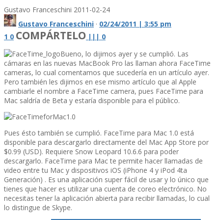
Gustavo Franceschini
2011-02-24
Gustavo Franceschini
·
02/24/2011 | 3:55 pm
COMPÁRTELO
1
0
|
|
|
0
Bueno, lo dijimos ayer y se cumplió. Las
cámaras en las nuevas MacBook Pro las llaman ahora FaceTime
cameras, lo cual comentamos que sucederí­a en un artí­culo ayer.
Pero también les dijimos en ese mismo artí­culo que al Apple
cambiarle el nombre a FaceTime camera, pues FaceTime para
Mac saldrí­a de Beta y estarí­a disponible para el público.
Pues ésto también se cumplió. FaceTime para Mac 1.0 está
disponible para descargarlo directamente del Mac App Store por
$0.99 (USD). Requiere Snow Leopard 10.6.6 para poder
descargarlo. FaceTime para Mac te permite hacer llamadas de
video entre tu Mac y dispositivos iOS (iPhone 4 y iPod 4ta
Generación) . Es una aplicación super fácil de usar y lo único que
tienes que hacer es utilizar una cuenta de coreo electrónico. No
necesitas tener la aplicación abierta para recibir llamadas, lo cual
lo distingue de Skype.