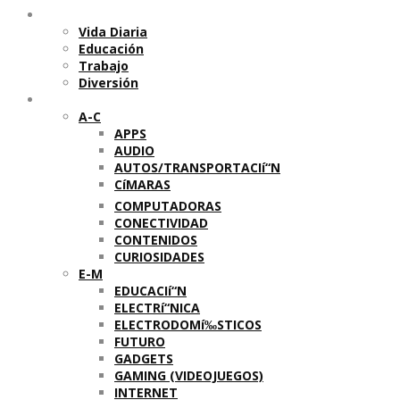
Temas
Vida Diaria
Educación
Trabajo
Diversión
Categorí­as
A-C
APPS
AUDIO
AUTOS/TRANSPORTACIí“N
CíMARAS
COMPUTADORAS
CONECTIVIDAD
CONTENIDOS
CURIOSIDADES
E-M
EDUCACIí“N
ELECTRí“NICA
ELECTRODOMí‰STICOS
FUTURO
GADGETS
GAMING (VIDEOJUEGOS)
INTERNET