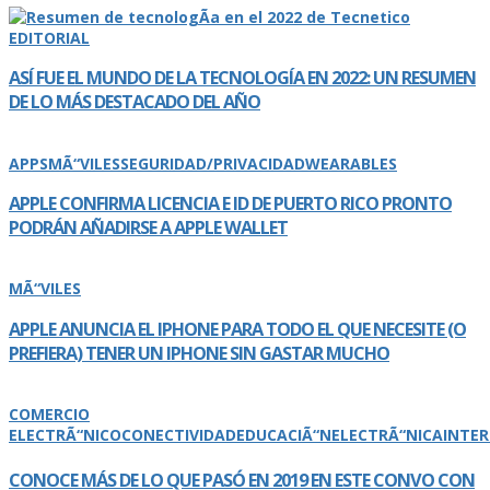
EDITORIAL
ASÍ­ FUE EL MUNDO DE LA TECNOLOGÍ­A EN 2022: UN RESUMEN
DE LO MÁS DESTACADO DEL AÑO
APPS
MÃ“VILES
SEGURIDAD/PRIVACIDAD
WEARABLES
APPLE CONFIRMA LICENCIA E ID DE PUERTO RICO PRONTO
PODRÁN AÑADIRSE A APPLE WALLET
MÃ“VILES
APPLE ANUNCIA EL IPHONE PARA TODO EL QUE NECESITE (O
PREFIERA) TENER UN IPHONE SIN GASTAR MUCHO
COMERCIO
ELECTRÃ“NICO
CONECTIVIDAD
EDUCACIÃ“N
ELECTRÃ“NICA
INTE
CONOCE MÁS DE LO QUE PASÓ EN 2019 EN ESTE CONVO CON