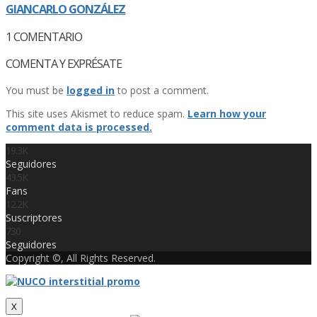
GIANCARLO GONZÁLEZ
1
COMENTARIO
COMENTA Y EXPRÉSATE
You must be
logged in
to post a comment.
This site uses Akismet to reduce spam.
Learn how your
comment data is processed.
19.3K
Seguidores
43.5K
Fans
12.2K
Suscriptores
730
Seguidores
Copyright ©, All Rights Reserved.
X