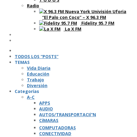
Radio
“El Palo con Coco” – X 96.3 FM
Fidelity 95.7 FM
La X FM
Ví­deos
Podcasts
TODOS LOS “POSTS”
TEMAS
Vida Diaria
Educación
Trabajo
Diversión
Categorí­as
A-C
APPS
AUDIO
AUTOS/TRANSPORTACIí“N
CíMARAS
COMPUTADORAS
CONECTIVIDAD