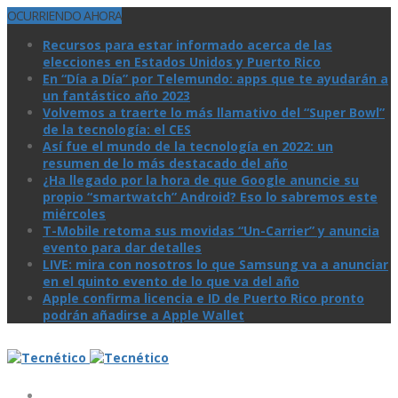
OCURRIENDO AHORA
Recursos para estar informado acerca de las
elecciones en Estados Unidos y Puerto Rico
En “Día a Día” por Telemundo: apps que te ayudarán a
un fantástico año 2023
Volvemos a traerte lo más llamativo del “Super Bowl”
de la tecnologí­a: el CES
Así­ fue el mundo de la tecnologí­a en 2022: un
resumen de lo más destacado del año
¿Ha llegado por la hora de que Google anuncie su
propio “smartwatch” Android? Eso lo sabremos este
miércoles
T-Mobile retoma sus movidas “Un-Carrier” y anuncia
evento para dar detalles
LIVE: mira con nosotros lo que Samsung va a anunciar
en el quinto evento de lo que va del año
Apple confirma licencia e ID de Puerto Rico pronto
podrán añadirse a Apple Wallet