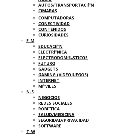
AUTOS/TRANSPORTACIí“N
CíMARAS
COMPUTADORAS
CONECTIVIDAD
CONTENIDOS
CURIOSIDADES
E-M
EDUCACIí“N
ELECTRí“NICA
ELECTRODOMí‰STICOS
FUTURO
GADGETS
GAMING (VIDEOJUEGOS)
INTERNET
Mí“VILES
N-S
NEGOCIOS
REDES SOCIALES
ROBí“TICA
SALUD/MEDICINA
SEGURIDAD/PRIVACIDAD
SOFTWARE
T-W