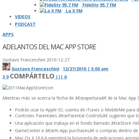
Fidelity 95.7 FM
La X FM
VíDEOS
PODCAST
APPS
ADELANTOS DEL MAC APP STORE
Gustavo Franceschini
2010-12-27
Gustavo Franceschini
·
12/27/2010 | 5:00 am
COMPÁRTELO
3
0
|
|
|
0
Mientras más se acerca la fecha de â€œaperturaâ€ de la Mac App St
Podrás usar tu Apple ID, cuenta de iTunes o MobileMe para d
Controles Parentales â€œParental Controlsâ€ sugieren que l
Una aplicación que trabaja en el fondo llamado â€œStore Help
GameCenter e â€œIn-App purchasesâ€ o compras dentro de la
Mac Os X 10.6.6 permitirá la búsqueda de aplicaciones apropi