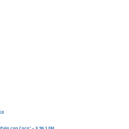
co
 Palo con Coco” – X 96.3 FM