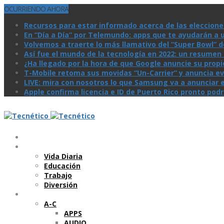
OCURRIENDO AHORA
Recursos para estar informado acerca de las eleccione
En “Día a Día” por Telemundo: apps que te ayudarán a 
Volvemos a traerte lo más llamativo del “Super Bowl” de 
Así­ fue el mundo de la tecnologí­a en 2022: un resume
¿Ha llegado por la hora de que Google anuncie su prop
T-Mobile retoma sus movidas “Un-Carrier” y anuncia ev
LIVE: mira con nosotros lo que Samsung va a anunciar e
Apple confirma licencia e ID de Puerto Rico pronto pod
Temas
Vida Diaria
Educación
Trabajo
Diversión
Categorí­as
A-C
APPS
AUDIO