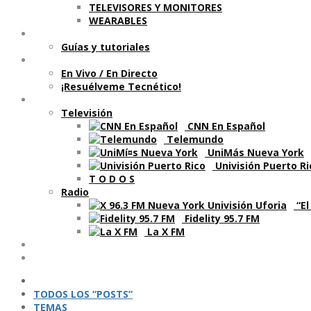
TELEVISORES Y MONITORES
WEARABLES
Aprende
Guí­as y tutoriales
Shows
En Vivo / En Directo
¡Resuélveme Tecnético!
Segmentos en otros medios
Televisión
CNN En Español
Telemundo
UniMás Nueva York
Univisión Puerto Ri
T O D O S
Radio
“El
Fidelity 95.7 FM
La X FM
Ví­deos
Podcasts
TODOS LOS “POSTS”
TEMAS