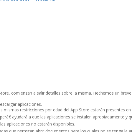
ore, comienzan a salir detalles sobre la misma. Hechemos un breve v
escargar aplicaciones.
os mismas restricciones por edad del App Store estarán presentes en
erâ€ ayudará a que las aplicaciones se instalen apropiadamente y qu
s aplicaciones no estarán disponibles.
adas que permitan abrir documentos para los cuales no se tenga la ap