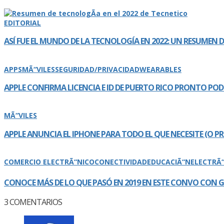
EDITORIAL
ASÍ­ FUE EL MUNDO DE LA TECNOLOGÍ­A EN 2022: UN RESUMEN
APPS
MÃ“VILES
SEGURIDAD/PRIVACIDAD
WEARABLES
APPLE CONFIRMA LICENCIA E ID DE PUERTO RICO PRONTO PO
MÃ“VILES
APPLE ANUNCIA EL IPHONE PARA TODO EL QUE NECESITE (O P
COMERCIO ELECTRÃ“NICO
CONECTIVIDAD
EDUCACIÃ“N
ELECTRÃ
CONOCE MÁS DE LO QUE PASÓ EN 2019 EN ESTE CONVO CON
3
COMENTARIOS