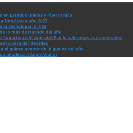
s en Estados Unidos y Puerto Rico
un fantástico año 2023
la tecnologí­a: el CES
n de lo más destacado del año
io “smartwatch” Android? Eso lo sabremos este miércoles
ento para dar detalles
n el quinto evento de lo que va del año
rán añadirse a Apple Wallet