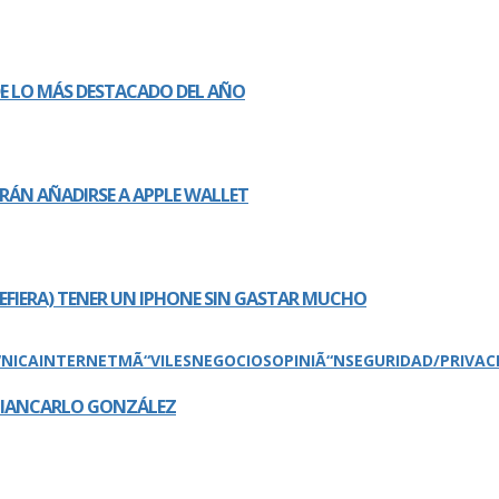
 DE LO MÁS DESTACADO DEL AÑO
DRÁN AÑADIRSE A APPLE WALLET
REFIERA) TENER UN IPHONE SIN GASTAR MUCHO
“NICA
INTERNET
MÃ“VILES
NEGOCIOS
OPINIÃ“N
SEGURIDAD/PRIVAC
 GIANCARLO GONZÁLEZ