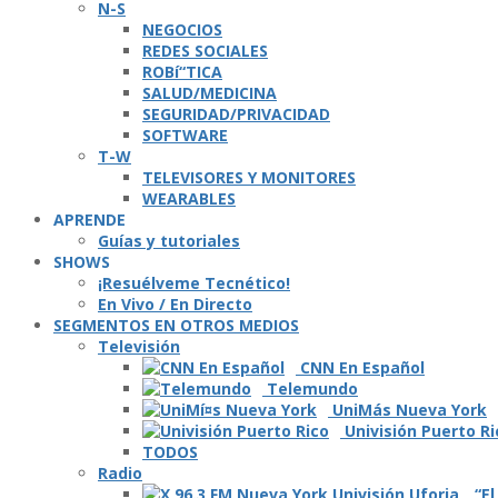
N-S
NEGOCIOS
REDES SOCIALES
ROBí“TICA
SALUD/MEDICINA
SEGURIDAD/PRIVACIDAD
SOFTWARE
T-W
TELEVISORES Y MONITORES
WEARABLES
APRENDE
Guí­as y tutoriales
SHOWS
¡Resuélveme Tecnético!
En Vivo / En Directo
SEGMENTOS EN OTROS MEDIOS
Televisión
CNN En Español
Telemundo
UniMás Nueva York
Univisión Puerto Ri
TODOS
Radio
“El