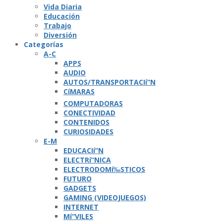
Vida Diaria
Educación
Trabajo
Diversión
Categorí­as
A-C
APPS
AUDIO
AUTOS/TRANSPORTACIí“N
CíMARAS
COMPUTADORAS
CONECTIVIDAD
CONTENIDOS
CURIOSIDADES
E-M
EDUCACIí“N
ELECTRí“NICA
ELECTRODOMí‰STICOS
FUTURO
GADGETS
GAMING (VIDEOJUEGOS)
INTERNET
Mí“VILES