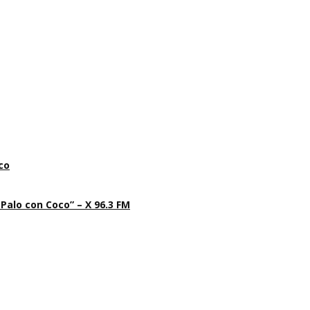
co
 Palo con Coco” – X 96.3 FM