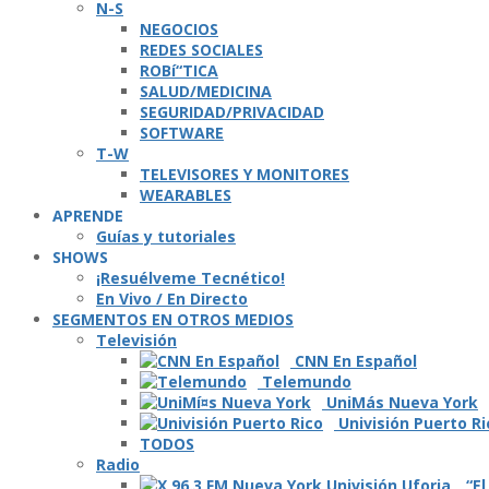
N-S
NEGOCIOS
REDES SOCIALES
ROBí“TICA
SALUD/MEDICINA
SEGURIDAD/PRIVACIDAD
SOFTWARE
T-W
TELEVISORES Y MONITORES
WEARABLES
APRENDE
Guí­as y tutoriales
SHOWS
¡Resuélveme Tecnético!
En Vivo / En Directo
SEGMENTOS EN OTROS MEDIOS
Televisión
CNN En Español
Telemundo
UniMás Nueva York
Univisión Puerto Ri
TODOS
Radio
“El