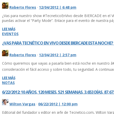
Roberto Flores
·
12/04/2012 | 6:48 pm
¿Vas para nuestro show #TecneticoEnVivo desde BIERCADE en el Viej
puedas activar el “Party Mode”. Enlace para el evento de nuestra pág
LEE MÁS
EVENTOS
¿VAS PARA TECNÉTICO EN VIVO DESDE BIERCADE ESTA NOCHE
Roberto Flores
·
12/04/2012 | 2:57 pm
Cómo queremos que vayas a pasarla bien está noche en nuestro â€œ
consideración el fácil acceso y sobre todo, tu seguridad. A continu
LEE MÁS
NOTAS
6/22/2012: 10 AÑOS, 120 MESES, 521 SEMANAS, 3,653 DÍ­AS, 8
Wilton Vargas
·
06/22/2012 | 12:00 pm
Editorial del fundador y editor en jefe de Tecnetico.com, Wilton Va