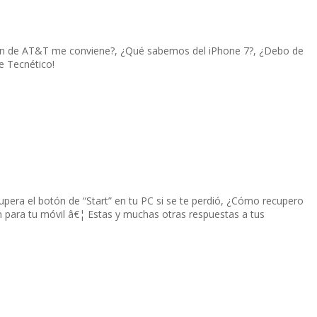
 plan de AT&T me conviene?, ¿Qué sabemos del iPhone 7?, ¿Debo de
e Tecnético!
upera el botón de “Start” en tu PC si se te perdió, ¿Cómo recupero
ón para tu móvil â€¦ Estas y muchas otras respuestas a tus