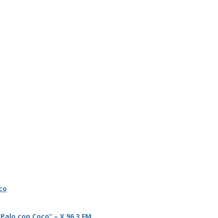
co
 Palo con Coco” – X 96.3 FM