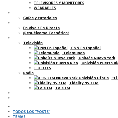
TELEVISORES Y MONITORES
WEARABLES
Aprende
Guí­as y tutoriales
Shows
En Vivo / En Directo
¡Resuélveme Tecnético!
Segmentos en otros medios
Televisión
CNN En Español
Telemundo
UniMás Nueva York
Univisión Puerto Ri
T O D O S
Radio
“El
Fidelity 95.7 FM
La X FM
Ví­deos
Podcasts
TODOS LOS “POSTS”
TEMAS