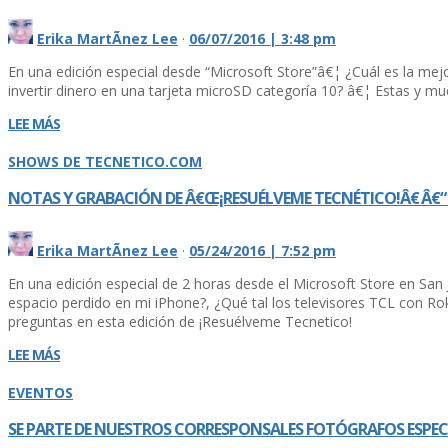
Erika MartÃ­nez Lee
·
06/07/2016 | 3:48 pm
En una edición especial desde “Microsoft Store”â€¦ ¿Cuál es la me
invertir dinero en una tarjeta microSD categorí­a 10? â€¦ Estas y m
LEE MÁS
SHOWS DE TECNETICO.COM
NOTAS Y GRABACIÓN DE Â€Œ¡RESUÉLVEME TECNÉTICO!Â€ Â€“ 
Erika MartÃ­nez Lee
·
05/24/2016 | 7:52 pm
En una edición especial de 2 horas desde el Microsoft Store en San
espacio perdido en mi iPhone?, ¿Qué tal los televisores TCL con Rok
preguntas en esta edición de ¡Resuélveme Tecnetico!
LEE MÁS
EVENTOS
SE PARTE DE NUESTROS CORRESPONSALES FOTÓGRAFOS ESPECI