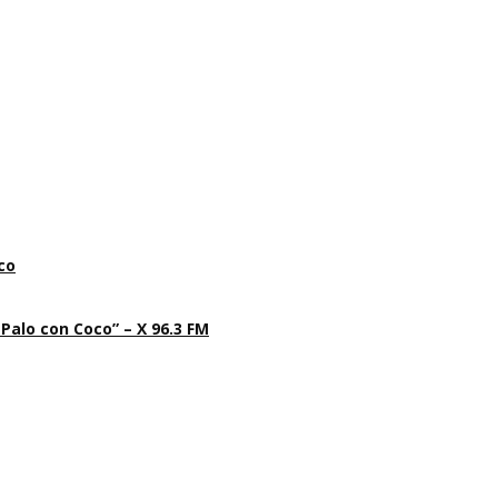
co
 Palo con Coco” – X 96.3 FM