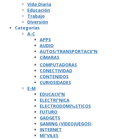
Vida Diaria
Educación
Trabajo
Diversión
Categorí­as
A-C
APPS
AUDIO
AUTOS/TRANSPORTACIí“N
CíMARAS
COMPUTADORAS
CONECTIVIDAD
CONTENIDOS
CURIOSIDADES
E-M
EDUCACIí“N
ELECTRí“NICA
ELECTRODOMí‰STICOS
FUTURO
GADGETS
GAMING (VIDEOJUEGOS)
INTERNET
Mí“VILES