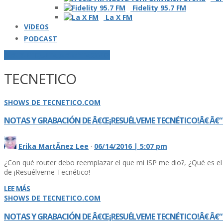
Fidelity 95.7 FM
La X FM
VíDEOS
PODCAST
POSTS ETIQUETADOS O "TAGGED"
TECNETICO
SHOWS DE TECNETICO.COM
NOTAS Y GRABACIÓN DE Â€Œ¡RESUÉLVEME TECNÉTICO!Â€ Â€“ E
Erika MartÃ­nez Lee
·
06/14/2016 | 5:07 pm
¿Con qué router debo reemplazar el que mi ISP me dio?, ¿Qué es e
de ¡Resuélveme Tecnético!
LEE MÁS
SHOWS DE TECNETICO.COM
NOTAS Y GRABACIÓN DE Â€Œ¡RESUÉLVEME TECNÉTICO!Â€ Â€“ E