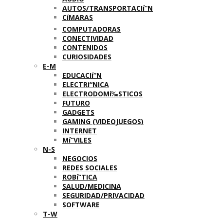
AUTOS/TRANSPORTACIí“N
CíMARAS
COMPUTADORAS
CONECTIVIDAD
CONTENIDOS
CURIOSIDADES
E-M
EDUCACIí“N
ELECTRí“NICA
ELECTRODOMí‰STICOS
FUTURO
GADGETS
GAMING (VIDEOJUEGOS)
INTERNET
Mí“VILES
N-S
NEGOCIOS
REDES SOCIALES
ROBí“TICA
SALUD/MEDICINA
SEGURIDAD/PRIVACIDAD
SOFTWARE
T-W