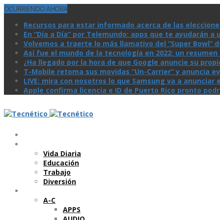
OCURRIENDO AHORA
Recursos para estar informado acerca de las eleccione
En “Día a Día” por Telemundo: apps que te ayudarán a 
Volvemos a traerte lo más llamativo del “Super Bowl” de 
Así­ fue el mundo de la tecnologí­a en 2022: un resume
¿Ha llegado por la hora de que Google anuncie su prop
T-Mobile retoma sus movidas “Un-Carrier” y anuncia ev
LIVE: mira con nosotros lo que Samsung va a anunciar e
Apple confirma licencia e ID de Puerto Rico pronto pod
Temas
Vida Diaria
Educación
Trabajo
Diversión
Categorí­as
A-C
APPS
AUDIO