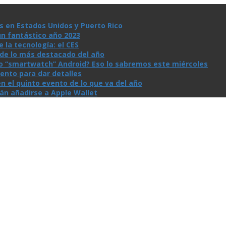
s en Estados Unidos y Puerto Rico
un fantástico año 2023
la tecnologí­a: el CES
n de lo más destacado del año
io “smartwatch” Android? Eso lo sabremos este miércoles
ento para dar detalles
n el quinto evento de lo que va del año
rán añadirse a Apple Wallet