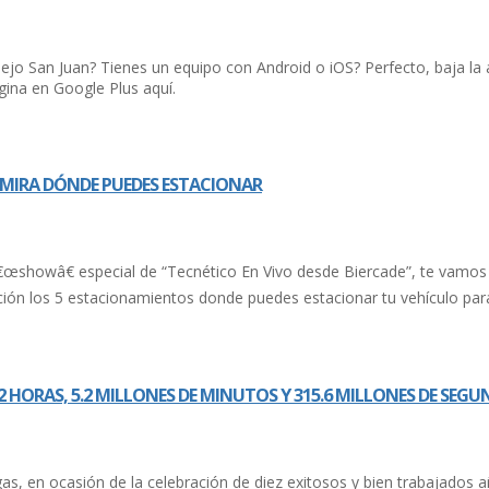
o San Juan? Tienes un equipo con Android o iOS? Perfecto, baja la ap
ina en Google Plus aquí­.
? MIRA DÓNDE PUEDES ESTACIONAR
showâ€ especial de “Tecnético En Vivo desde Biercade”, te vamos a
ación los 5 estacionamientos donde puedes estacionar tu vehí­culo par
7,672 HORAS, 5.2 MILLONES DE MINUTOS Y 315.6 MILLONES DE SEG
rgas, en ocasión de la celebración de diez exitosos y bien trabajados