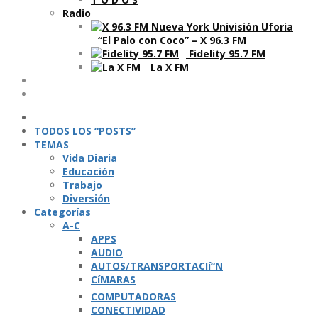
Radio
“El Palo con Coco” – X 96.3 FM
Fidelity 95.7 FM
La X FM
Ví­deos
Podcasts
TODOS LOS “POSTS”
TEMAS
Vida Diaria
Educación
Trabajo
Diversión
Categorí­as
A-C
APPS
AUDIO
AUTOS/TRANSPORTACIí“N
CíMARAS
COMPUTADORAS
CONECTIVIDAD