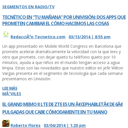
SEGMENTOS EN RADIO/TV
TECNÉTICO EN “TU MAÑANA” POR UNIVISIÓN: DOS APPS QUE
PROMETEN CAMBIAR EL CÓMO HACEMOS LAS COSAS
RedacciÃ³n Tecnetico.com
·
03/13/2014 | 8:55 pm
Un app presentado en Mobile World Congress en Barcelona que
promete acelerar dramáticamente la velocidad con la que lees y
otro que promete, con dejar quieto tu teléfono quieto por 10
minutos, ayuda a que niños en el mundo tengan acceso a agua
limpia. Estas son las novedades que nuestro editor en jefe Wilton
Vargas presenta en el segmento de tecnologí­a que cada semana
presentamos en Univisión.
LEE MÁS
MÃ“VILES
EL GRAND MEMO II LTE DE ZTE ES UN Â€ŒPHABLETÂ€ DE 6Â€
PULGADAS QUE CABE CÓMODAMENTE EN TU MANO
Roberto Flores
·
03/04/2014 | 1:20 pm