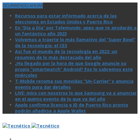
OCURRIENDO AHORA
Recursos para estar informado acerca de las
elecciones en Estados Unidos y Puerto Rico
En “Día a Día” por Telemundo: apps que te ayudarán a
un fantástico año 2023
Volvemos a traerte lo más llamativo del “Super Bowl”
de la tecnologí­a: el CES
Así­ fue el mundo de la tecnologí­a en 2022: un
resumen de lo más destacado del año
¿Ha llegado por la hora de que Google anuncie su
propio “smartwatch” Android? Eso lo sabremos este
miércoles
T-Mobile retoma sus movidas “Un-Carrier” y anuncia
evento para dar detalles
LIVE: mira con nosotros lo que Samsung va a anunciar
en el quinto evento de lo que va del año
Apple confirma licencia e ID de Puerto Rico pronto
podrán añadirse a Apple Wallet