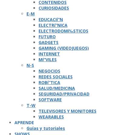
CONTENIDOS
CURIOSIDADES
E-M
EDUCACIí“N
ELECTRí“NICA
ELECTRODOMí‰STICOS
FUTURO
GADGETS
GAMING (VIDEOJUEGOS)
INTERNET
Mí“VILES
N-S
NEGOCIOS
REDES SOCIALES
ROBí“TICA
SALUD/MEDICINA
SEGURIDAD/PRIVACIDAD
SOFTWARE
T-W
TELEVISORES Y MONITORES
WEARABLES
APRENDE
Guí­as y tutoriales
SHOWS