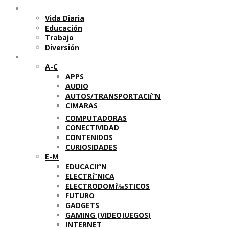
Temas
Vida Diaria
Educación
Trabajo
Diversión
Categorí­as
A-C
APPS
AUDIO
AUTOS/TRANSPORTACIí“N
CíMARAS
COMPUTADORAS
CONECTIVIDAD
CONTENIDOS
CURIOSIDADES
E-M
EDUCACIí“N
ELECTRí“NICA
ELECTRODOMí‰STICOS
FUTURO
GADGETS
GAMING (VIDEOJUEGOS)
INTERNET