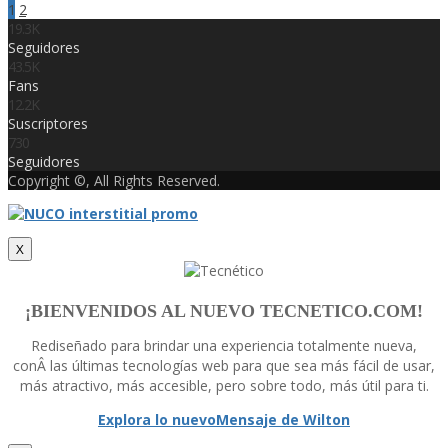
1
2
19.3K
Seguidores
43.5K
Fans
12.2K
Suscriptores
730
Seguidores
Copyright ©, All Rights Reserved.
X
¡BIENVENIDOS AL NUEVO TECNETICO.COM!
Rediseñado para brindar una experiencia totalmente nueva,
conÂ las últimas tecnologí­as web para que sea más fácil de usar,
más atractivo, más accesible, pero sobre todo, más útil para ti.
Explora lo nuevo
Mensaje de Wilton