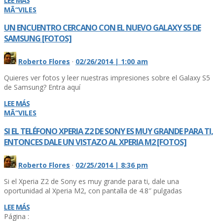
LEE MÁS
MÃ“VILES
UN ENCUENTRO CERCANO CON EL NUEVO GALAXY S5 DE
SAMSUNG [FOTOS]
Roberto Flores
·
02/26/2014 | 1:00 am
Quieres ver fotos y leer nuestras impresiones sobre el Galaxy S5
de Samsung? Entra aquí­
LEE MÁS
MÃ“VILES
SI EL TELÉFONO XPERIA Z2 DE SONY ES MUY GRANDE PARA TI,
ENTONCES DALE UN VISTAZO AL XPERIA M2 [FOTOS]
Roberto Flores
·
02/25/2014 | 8:36 pm
Si el Xperia Z2 de Sony es muy grande para ti, dale una
oportunidad al Xperia M2, con pantalla de 4.8″ pulgadas
LEE MÁS
Página :