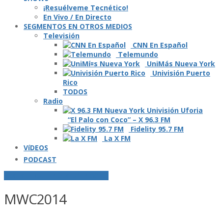
¡Resuélveme Tecnético!
En Vivo / En Directo
SEGMENTOS EN OTROS MEDIOS
Televisión
CNN En Español
Telemundo
UniMás Nueva York
Univisión Puerto
Rico
TODOS
Radio
“El Palo con Coco” – X 96.3 FM
Fidelity 95.7 FM
La X FM
VíDEOS
PODCAST
POSTS ETIQUETADOS O "TAGGED"
MWC2014