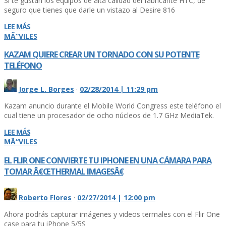
Si te gustan los equipos de alta calidad del fabricante HTC, de
seguro que tienes que darle un vistazo al Desire 816
LEE MÁS
MÃ“VILES
KAZAM QUIERE CREAR UN TORNADO CON SU POTENTE
TELÉFONO
Jorge L. Borges
·
02/28/2014 | 11:29 pm
Kazam anuncio durante el Mobile World Congress este teléfono el
cual tiene un procesador de ocho núcleos de 1.7 GHz MediaTek.
LEE MÁS
MÃ“VILES
EL FLIR ONE CONVIERTE TU IPHONE EN UNA CÁMARA PARA
TOMAR Â€ŒTHERMAL IMAGESÂ€
Roberto Flores
·
02/27/2014 | 12:00 pm
Ahora podrás capturar imágenes y videos termales con el Flir One
case para tu iPhone 5/5S