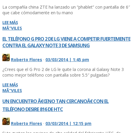
La compañí­a china ZTE ha lanzado un “phablet” con pantalla de 6″
que cabe cómodamente en tu mano
LEE MÁS
MÃ“VILES
EL TELÉFONO G PRO 2 DE LG VIENE A COMPETIR FUERTEMENTE
CONTRA EL GALAXY NOTE 3 DE SAMSUNG
Roberto Flores
·
03/03/2014 | 1:45 pm
¿Crees que el G Pro 2 de LG le quite la corona al Galaxy Note 3
como mejor teléfono con pantalla sobre 5.5″ pulgadas?
LEE MÁS
MÃ“VILES
UN ENCUENTRO Â€ŒNO TAN CERCANOÂ€ CON EL
TELÉFONO DESIRE 816 DE HTC
Roberto Flores
·
03/03/2014 | 12:15 pm