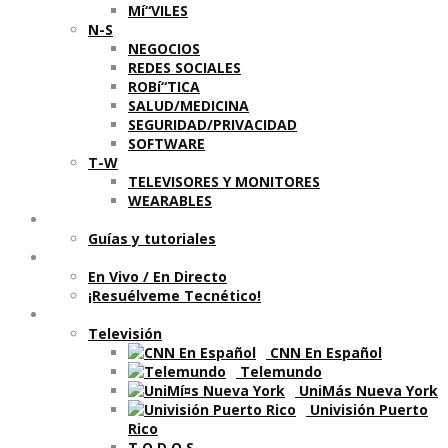
Mí“VILES
N-S
NEGOCIOS
REDES SOCIALES
ROBí“TICA
SALUD/MEDICINA
SEGURIDAD/PRIVACIDAD
SOFTWARE
T-W
TELEVISORES Y MONITORES
WEARABLES
Aprende
Guí­as y tutoriales
Shows
En Vivo / En Directo
¡Resuélveme Tecnético!
Segmentos en otros medios
Televisión
CNN En Español
Telemundo
UniMás Nueva York
Univisión Puerto
Rico
T O D O S