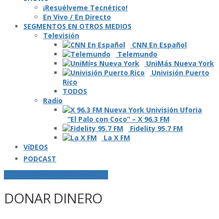
¡Resuélveme Tecnético!
En Vivo / En Directo
SEGMENTOS EN OTROS MEDIOS
Televisión
CNN En Español
Telemundo
UniMás Nueva York
Univisión Puerto
Rico
TODOS
Radio
“El Palo con Coco” – X 96.3 FM
Fidelity 95.7 FM
La X FM
VíDEOS
PODCAST
POSTS ETIQUETADOS O "TAGGED"
DONAR DINERO