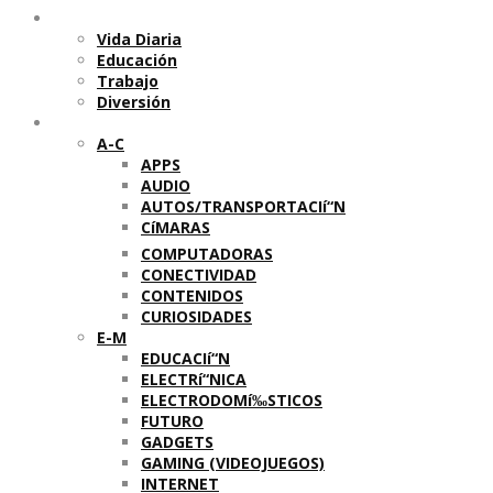
Temas
Vida Diaria
Educación
Trabajo
Diversión
Categorí­as
A-C
APPS
AUDIO
AUTOS/TRANSPORTACIí“N
CíMARAS
COMPUTADORAS
CONECTIVIDAD
CONTENIDOS
CURIOSIDADES
E-M
EDUCACIí“N
ELECTRí“NICA
ELECTRODOMí‰STICOS
FUTURO
GADGETS
GAMING (VIDEOJUEGOS)
INTERNET