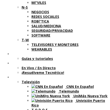
Mí“VILES
N-S
NEGOCIOS
REDES SOCIALES
ROBí“TICA
SALUD/MEDICINA
SEGURIDAD/PRIVACIDAD
SOFTWARE
T-W
TELEVISORES Y MONITORES
WEARABLES
Aprende
Guí­as y tutoriales
Shows
En Vivo / En Directo
¡Resuélveme Tecnético!
Segmentos en otros medios
Televisión
CNN En Español
Telemundo
UniMás Nueva York
Univisión Puerto
Rico
T O D O S