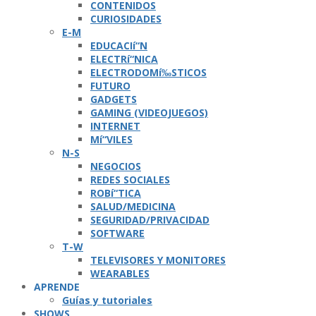
CONTENIDOS
CURIOSIDADES
E-M
EDUCACIí“N
ELECTRí“NICA
ELECTRODOMí‰STICOS
FUTURO
GADGETS
GAMING (VIDEOJUEGOS)
INTERNET
Mí“VILES
N-S
NEGOCIOS
REDES SOCIALES
ROBí“TICA
SALUD/MEDICINA
SEGURIDAD/PRIVACIDAD
SOFTWARE
T-W
TELEVISORES Y MONITORES
WEARABLES
APRENDE
Guí­as y tutoriales
SHOWS