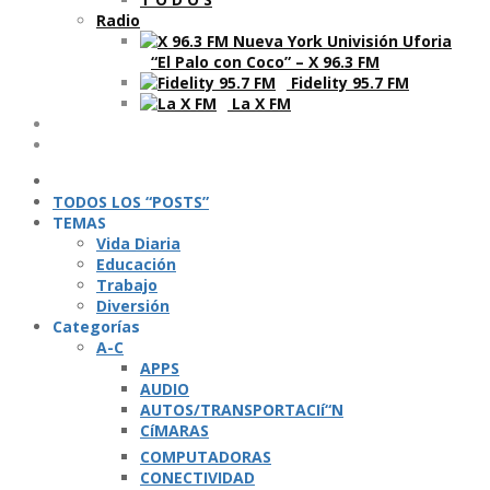
Radio
“El Palo con Coco” – X 96.3 FM
Fidelity 95.7 FM
La X FM
Ví­deos
Podcasts
TODOS LOS “POSTS”
TEMAS
Vida Diaria
Educación
Trabajo
Diversión
Categorí­as
A-C
APPS
AUDIO
AUTOS/TRANSPORTACIí“N
CíMARAS
COMPUTADORAS
CONECTIVIDAD