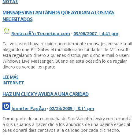
NOTAS
MENSAJES INSTANTÁNEOS QUE AYUDAN A LOS MÁS
NECESITADOS
RedacciÃ³n Tecnetico.com
·
03/06/2007 | 4:41 pm
Tal vez usted haya recibido anteriormente mensajes en su e-mail
alegando que Bill Gates el multibillonario fundador de Microsoft
está regalando dinero a quienes distribuyan dicho e-mail o usen
Windows Live Messenger. Bueno en esta ocasión lo de regalar
dinero es verdad…en parte.
LEE MÁS
INTERNET
HAZ UN CLICK Y AYUDA A UNA CARIDAD
Jennifer PagÃ¡n
·
02/24/2005 | 8:11 pm
Como parte de una campaña de San Valentín Jewlry.com exhortó
a sus usuarios a hacer clic a los anuncios de una página especial
pues donará diez centavos a la caridad por cada clic hecho.