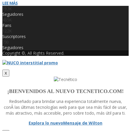
LEE MÁS
19.3K
Seguidores
43.5K
Fans
12.2K
Suscriptores
730
Seguidores
Copyright ©, All Rights Reserved.
X
¡BIENVENIDOS AL NUEVO TECNETICO.COM!
Rediseñado para brindar una experiencia totalmente nueva,
conÂ las últimas tecnologí­as web para que sea más fácil de usar,
más atractivo, más accesible, pero sobre todo, más útil para ti.
Explora lo nuevo
Mensaje de Wilton