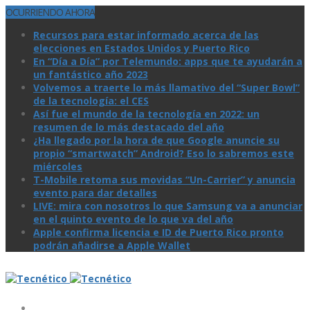
OCURRIENDO AHORA
Recursos para estar informado acerca de las
elecciones en Estados Unidos y Puerto Rico
En “Día a Día” por Telemundo: apps que te ayudarán a
un fantástico año 2023
Volvemos a traerte lo más llamativo del “Super Bowl”
de la tecnologí­a: el CES
Así­ fue el mundo de la tecnologí­a en 2022: un
resumen de lo más destacado del año
¿Ha llegado por la hora de que Google anuncie su
propio “smartwatch” Android? Eso lo sabremos este
miércoles
T-Mobile retoma sus movidas “Un-Carrier” y anuncia
evento para dar detalles
LIVE: mira con nosotros lo que Samsung va a anunciar
en el quinto evento de lo que va del año
Apple confirma licencia e ID de Puerto Rico pronto
podrán añadirse a Apple Wallet