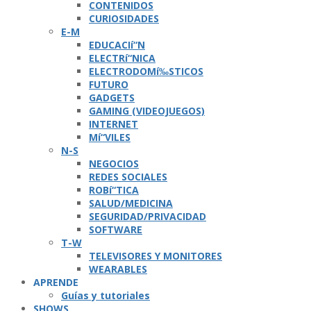
CONTENIDOS
CURIOSIDADES
E-M
EDUCACIí“N
ELECTRí“NICA
ELECTRODOMí‰STICOS
FUTURO
GADGETS
GAMING (VIDEOJUEGOS)
INTERNET
Mí“VILES
N-S
NEGOCIOS
REDES SOCIALES
ROBí“TICA
SALUD/MEDICINA
SEGURIDAD/PRIVACIDAD
SOFTWARE
T-W
TELEVISORES Y MONITORES
WEARABLES
APRENDE
Guí­as y tutoriales
SHOWS