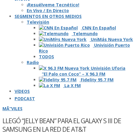
¡Resuélveme Tecnético!
En Vivo / En Directo
SEGMENTOS EN OTROS MEDIOS
Televisión
CNN En Español
Telemundo
UniMás Nueva York
Univisión Puerto
Rico
TODOS
Radio
“El Palo con Coco” – X 96.3 FM
Fidelity 95.7 FM
La X FM
VíDEOS
PODCAST
MÃ“VILES
LLEGÓ “JELLY BEAN” PARA EL GALAXY S III DE
SAMSUNG EN LA RED DE AT&T