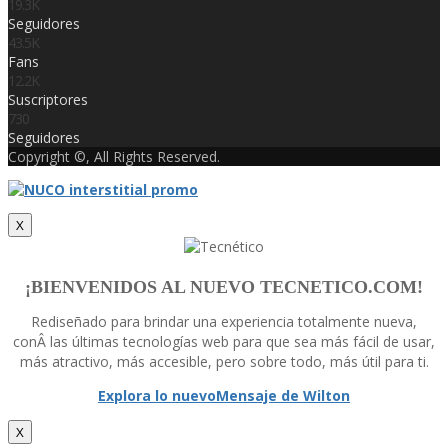
19.3K
Seguidores
43.5K
Fans
12.2K
Suscriptores
730
Seguidores
Copyright ©, All Rights Reserved.
X
¡BIENVENIDOS AL NUEVO TECNETICO.COM!
Rediseñado para brindar una experiencia totalmente nueva,
conÂ las últimas tecnologí­as web para que sea más fácil de usar,
más atractivo, más accesible, pero sobre todo, más útil para ti.
Explora lo nuevo
Mensaje de Wilton
X