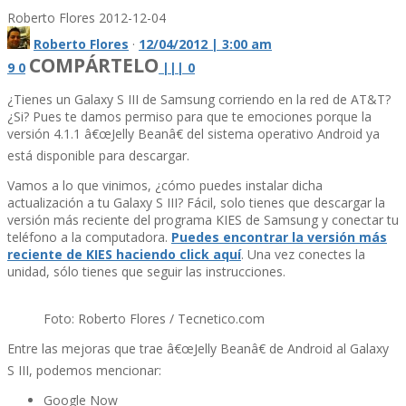
Roberto Flores
2012-12-04
Roberto Flores
·
12/04/2012 | 3:00 am
COMPÁRTELO
9
0
|
|
|
0
¿Tienes un Galaxy S III de Samsung corriendo en la red de AT&T?
¿Si? Pues te damos permiso para que te emociones porque la
versión 4.1.1 â€œJelly Beanâ€ del sistema operativo Android ya
está disponible para descargar.
Vamos a lo que vinimos, ¿cómo puedes instalar dicha
actualización a tu Galaxy S III? Fácil, solo tienes que descargar la
versión más reciente del programa KIES de Samsung y conectar tu
teléfono a la computadora.
Puedes encontrar la versión más
reciente de KIES haciendo click aquí­
. Una vez conectes la
unidad, sólo tienes que seguir las instrucciones.
Foto: Roberto Flores / Tecnetico.com
Entre las mejoras que trae â€œJelly Beanâ€ de Android al Galaxy
S III, podemos mencionar:
Google Now