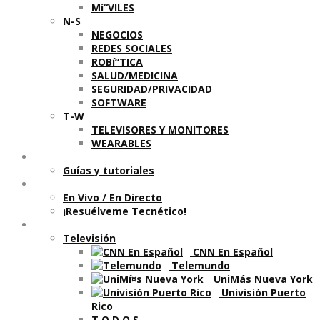
Mí“VILES
N-S
NEGOCIOS
REDES SOCIALES
ROBí“TICA
SALUD/MEDICINA
SEGURIDAD/PRIVACIDAD
SOFTWARE
T-W
TELEVISORES Y MONITORES
WEARABLES
Aprende
Guí­as y tutoriales
Shows
En Vivo / En Directo
¡Resuélveme Tecnético!
Segmentos en otros medios
Televisión
CNN En Español
Telemundo
UniMás Nueva York
Univisión Puerto
Rico
T O D O S