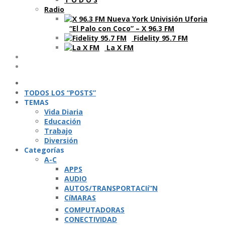
Radio
“El Palo con Coco” – X 96.3 FM
Fidelity 95.7 FM
La X FM
Ví­deos
Podcasts
TODOS LOS “POSTS”
TEMAS
Vida Diaria
Educación
Trabajo
Diversión
Categorí­as
A-C
APPS
AUDIO
AUTOS/TRANSPORTACIí“N
CíMARAS
COMPUTADORAS
CONECTIVIDAD