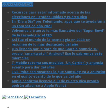
OCURRIENDO AHORA
Recursos para estar informado acerca de las
elecciones en Estados Unidos y Puerto Rico
En “Día a Día” por Telemundo: apps que te ayudarán a
un fantástico año 2023
Volvemos a traerte lo más llamativo del “Super Bowl”
de la tecnologí­a: el CES
Así­ fue el mundo de la tecnologí­a en 2022: un
resumen de lo más destacado del año
¿Ha llegado por la hora de que Google anuncie su
propio “smartwatch” Android? Eso lo sabremos este
miércoles
T-Mobile retoma sus movidas “Un-Carrier” y anuncia
evento para dar detalles
LIVE: mira con nosotros lo que Samsung va a anunciar
en el quinto evento de lo que va del año
Apple confirma licencia e ID de Puerto Rico pronto
podrán añadirse a Apple Wallet