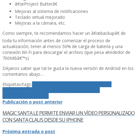
â€œProject Butterâ€
Mejoras al sistema de notificaciones
Teclado virtual mejorado
Mejoras a la cámara, etc.
Como siempre, te recomendamos hacer un â€œbackupâ€ de
toda tu información antes de comenzar el proceso de
actualización, tener al menos 50% de carga de baterí­a y una
conexión Wi-Fi para descargar el archivo (que pesa alrededor de
700MBâ€™s)
Déjanos saber que tal te gusta la nueva versión de Android en los
comentarios abajo…
Etiquetas/tags:
4.1.1
Android
AT&T
Galaxy
Google
Jelly
Bean
Kies
Mobile devices
Now
Project Butter
S
III
Samsung
TouchWiz
Publicación o post anterior
MAGIC SANTA LE PERMITE ENVIAR UN VÍ­DEO PERSONALIZADO
CON SANTA CLAUS DESDE SU IPHONE
Próxima entrada o post