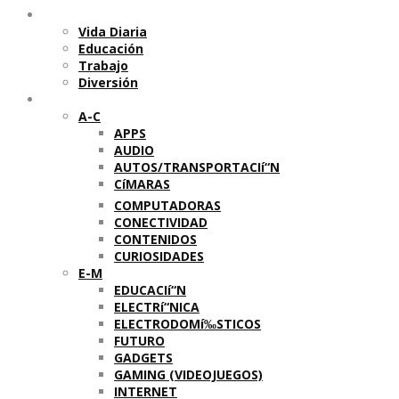
Temas
Vida Diaria
Educación
Trabajo
Diversión
Categorí­as
A-C
APPS
AUDIO
AUTOS/TRANSPORTACIí“N
CíMARAS
COMPUTADORAS
CONECTIVIDAD
CONTENIDOS
CURIOSIDADES
E-M
EDUCACIí“N
ELECTRí“NICA
ELECTRODOMí‰STICOS
FUTURO
GADGETS
GAMING (VIDEOJUEGOS)
INTERNET