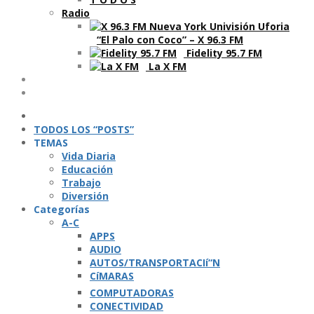
Radio
“El Palo con Coco” – X 96.3 FM
Fidelity 95.7 FM
La X FM
Ví­deos
Podcasts
TODOS LOS “POSTS”
TEMAS
Vida Diaria
Educación
Trabajo
Diversión
Categorí­as
A-C
APPS
AUDIO
AUTOS/TRANSPORTACIí“N
CíMARAS
COMPUTADORAS
CONECTIVIDAD