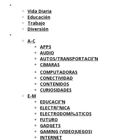
Temas
Vida Diaria
Educación
Trabajo
Diversión
Categorí­as
A-C
APPS
AUDIO
AUTOS/TRANSPORTACIí“N
CíMARAS
COMPUTADORAS
CONECTIVIDAD
CONTENIDOS
CURIOSIDADES
E-M
EDUCACIí“N
ELECTRí“NICA
ELECTRODOMí‰STICOS
FUTURO
GADGETS
GAMING (VIDEOJUEGOS)
INTERNET