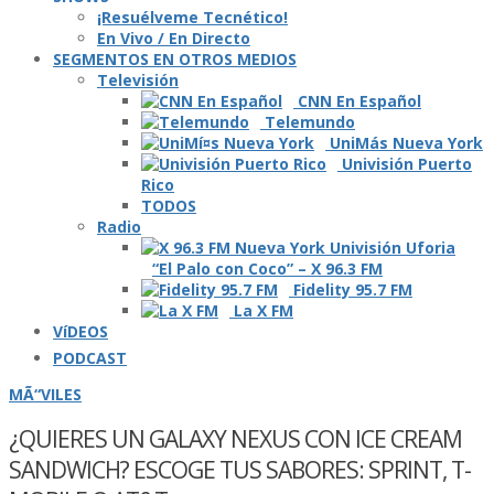
¡Resuélveme Tecnético!
En Vivo / En Directo
SEGMENTOS EN OTROS MEDIOS
Televisión
CNN En Español
Telemundo
UniMás Nueva York
Univisión Puerto
Rico
TODOS
Radio
“El Palo con Coco” – X 96.3 FM
Fidelity 95.7 FM
La X FM
VíDEOS
PODCAST
MÃ“VILES
¿QUIERES UN GALAXY NEXUS CON ICE CREAM
SANDWICH? ESCOGE TUS SABORES: SPRINT, T-