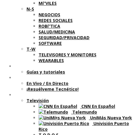
Mí“VILES
N-S
NEGOCIOS
REDES SOCIALES
ROBí“TICA
SALUD/MEDICINA
SEGURIDAD/PRIVACIDAD
SOFTWARE
T-W
TELEVISORES Y MONITORES
WEARABLES
Aprende
Guí­as y tutoriales
Shows
En Vivo / En Directo
¡Resuélveme Tecnético!
Segmentos en otros medios
Televisión
CNN En Español
Telemundo
UniMás Nueva York
Univisión Puerto
Rico
T O D O S