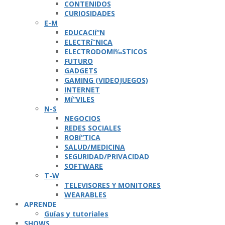
CONTENIDOS
CURIOSIDADES
E-M
EDUCACIí“N
ELECTRí“NICA
ELECTRODOMí‰STICOS
FUTURO
GADGETS
GAMING (VIDEOJUEGOS)
INTERNET
Mí“VILES
N-S
NEGOCIOS
REDES SOCIALES
ROBí“TICA
SALUD/MEDICINA
SEGURIDAD/PRIVACIDAD
SOFTWARE
T-W
TELEVISORES Y MONITORES
WEARABLES
APRENDE
Guí­as y tutoriales
SHOWS