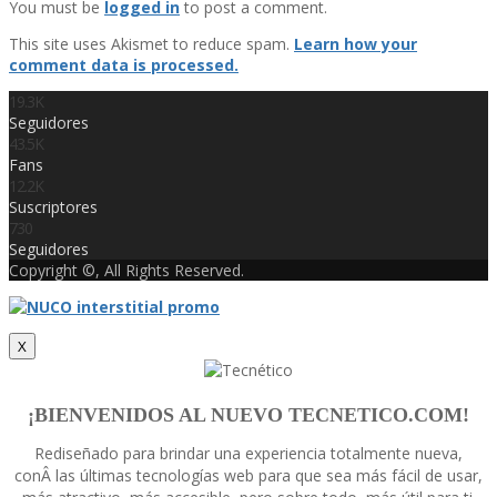
You must be
logged in
to post a comment.
This site uses Akismet to reduce spam.
Learn how your
comment data is processed.
19.3K
Seguidores
43.5K
Fans
12.2K
Suscriptores
730
Seguidores
Copyright ©, All Rights Reserved.
X
¡BIENVENIDOS AL NUEVO TECNETICO.COM!
Rediseñado para brindar una experiencia totalmente nueva,
conÂ las últimas tecnologí­as web para que sea más fácil de usar,