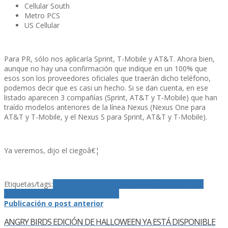
Cellular South
Metro PCS
US Cellular
Para PR, sólo nos aplicarí­a Sprint, T-Mobile y AT&T. Ahora bien,
aunque no hay una confirmación que indique en un 100% que
esos son los proveedores oficiales que traerán dicho teléfono,
podemos decir que es casi un hecho. Si se dan cuenta, en ese
listado aparecen 3 compañí­as (Sprint, AT&T y T-Mobile) que han
traí­do modelos anteriores de la lí­nea Nexus (Nexus One para
AT&T y T-Mobile, y el Nexus S para Sprint, AT&T y T-Mobile).
Ya veremos, dijo el ciegoâ€¦
Etiquetas/tags:
4.0
Android
Galaxy Nexus
Google
Ice Cream
Sandwich
Nexus Prime
Samsung
Publicación o post anterior
ANGRY BIRDS EDICIÓN DE HALLOWEEN YA ESTÁ DISPONIBLE