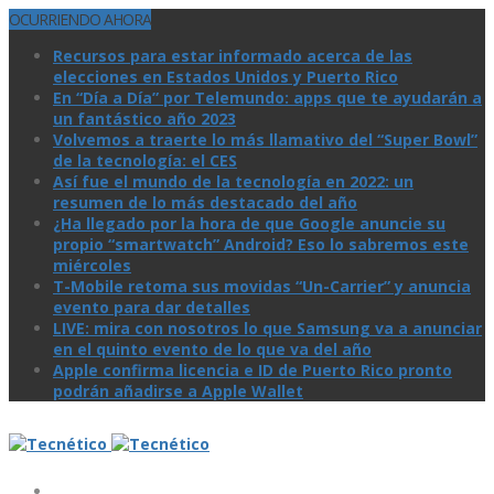
OCURRIENDO AHORA
Recursos para estar informado acerca de las
elecciones en Estados Unidos y Puerto Rico
En “Día a Día” por Telemundo: apps que te ayudarán a
un fantástico año 2023
Volvemos a traerte lo más llamativo del “Super Bowl”
de la tecnologí­a: el CES
Así­ fue el mundo de la tecnologí­a en 2022: un
resumen de lo más destacado del año
¿Ha llegado por la hora de que Google anuncie su
propio “smartwatch” Android? Eso lo sabremos este
miércoles
T-Mobile retoma sus movidas “Un-Carrier” y anuncia
evento para dar detalles
LIVE: mira con nosotros lo que Samsung va a anunciar
en el quinto evento de lo que va del año
Apple confirma licencia e ID de Puerto Rico pronto
podrán añadirse a Apple Wallet