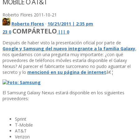
MOBILE O AT&T
Roberto Flores
2011-10-21
Roberto Flores
·
10/21/2011 | 2:35 pm
COMPÁRTELO
23
0
|
|
|
0
Después de haber visto la presentación oficial por parte de
Google y Samsung del nuevo integrante a la familia Galaxy
,
nos quedamos con una pregunta muy importante: ¿con qué
proveedores de teléfonos móviles estarí­a disponible el Galaxy
Nexus? Al parecer el fabricante surcoreano no pudo aguantar el
secreto y lo
mencionó en su página de internet
â€¦
El Samsung Galaxy Nexus estará disponible en los siguientes
proveedores:
Sprint
T-Mobile
AT&T
Verizon