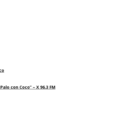
co
 Palo con Coco” – X 96.3 FM