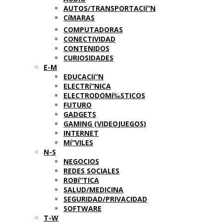
AUTOS/TRANSPORTACIí“N
CíMARAS
COMPUTADORAS
CONECTIVIDAD
CONTENIDOS
CURIOSIDADES
E-M
EDUCACIí“N
ELECTRí“NICA
ELECTRODOMí‰STICOS
FUTURO
GADGETS
GAMING (VIDEOJUEGOS)
INTERNET
Mí“VILES
N-S
NEGOCIOS
REDES SOCIALES
ROBí“TICA
SALUD/MEDICINA
SEGURIDAD/PRIVACIDAD
SOFTWARE
T-W