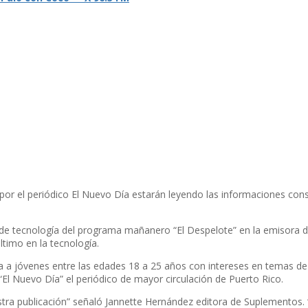
or el periódico El Nuevo Dí­a estarán leyendo las informaciones cons
de tecnologí­a del programa mañanero “El Despelote” en la emisora 
timo en la tecnologí­a.
a a jóvenes entre las edades 18 a 25 años con intereses en temas de 
“El Nuevo Dí­a” el periódico de mayor circulación de Puerto Rico.
ra publicación” señaló Jannette Hernández editora de Suplementos.