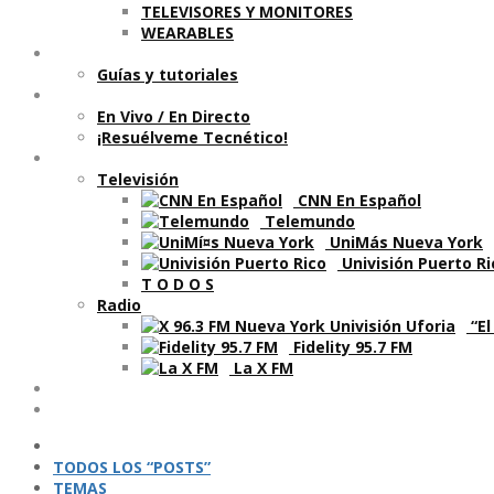
TELEVISORES Y MONITORES
WEARABLES
Aprende
Guí­as y tutoriales
Shows
En Vivo / En Directo
¡Resuélveme Tecnético!
Segmentos en otros medios
Televisión
CNN En Español
Telemundo
UniMás Nueva York
Univisión Puerto Ri
T O D O S
Radio
“El
Fidelity 95.7 FM
La X FM
Ví­deos
Podcasts
TODOS LOS “POSTS”
TEMAS