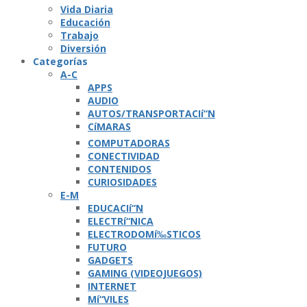
Vida Diaria
Educación
Trabajo
Diversión
Categorí­as
A-C
APPS
AUDIO
AUTOS/TRANSPORTACIí“N
CíMARAS
COMPUTADORAS
CONECTIVIDAD
CONTENIDOS
CURIOSIDADES
E-M
EDUCACIí“N
ELECTRí“NICA
ELECTRODOMí‰STICOS
FUTURO
GADGETS
GAMING (VIDEOJUEGOS)
INTERNET
Mí“VILES