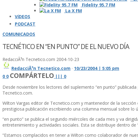
Fidelity 95.7 FM
La X FM
VíDEOS
PODCAST
COMUNICADOS
TECNÉTICO EN “EN PUNTO” DE EL NUEVO DÍ­A
RedacciÃ³n Tecnetico.com
2004-10-23
RedacciÃ³n Tecnetico.com
·
10/23/2004 | 5:05 pm
COMPÁRTELO
0
0
|
|
|
0
Desde noviembre los lectores del suplemento “en punto” publicada p
Tecnetico.com.
Wilton Vargas editor de Tecnetico.com y mantenedor de la sección 
prestigiosa publicación escribiendo una columna mensual sobre lo úl
“en punto” se publica el segundo miércoles de cada mes y va dirigid
entretenimiento y actividades sociales. Esta se distribuye dentro de 
“Estamos complacidos en tener a Wilton como colaborador de nuest