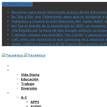
OCURRIENDO AHORA
Recursos para estar informado acerca de las eleccione
En “Día a Día” por Telemundo: apps que te ayudarán a 
Volvemos a traerte lo más llamativo del “Super Bowl” de 
Así­ fue el mundo de la tecnologí­a en 2022: un resume
¿Ha llegado por la hora de que Google anuncie su prop
T-Mobile retoma sus movidas “Un-Carrier” y anuncia ev
LIVE: mira con nosotros lo que Samsung va a anunciar e
Apple confirma licencia e ID de Puerto Rico pronto pod
Temas
Vida Diaria
Educación
Trabajo
Diversión
Categorí­as
A-C
APPS
AUDIO