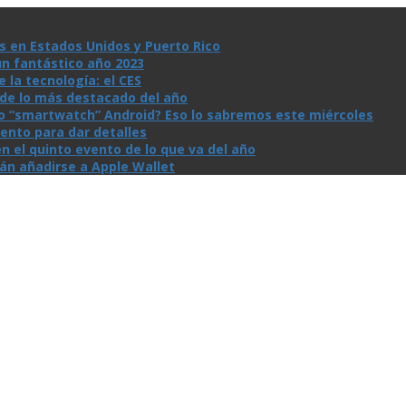
s en Estados Unidos y Puerto Rico
un fantástico año 2023
la tecnologí­a: el CES
n de lo más destacado del año
io “smartwatch” Android? Eso lo sabremos este miércoles
ento para dar detalles
n el quinto evento de lo que va del año
rán añadirse a Apple Wallet