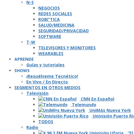
N-S
NEGOCIOS
REDES SOCIALES
ROBí“TICA
SALUD/MEDICINA
SEGURIDAD/PRIVACIDAD
SOFTWARE
T-W
TELEVISORES Y MONITORES
WEARABLES
APRENDE
Guí­as y tutoriales
SHOWS
¡Resuélveme Tecnético!
En Vivo / En Directo
SEGMENTOS EN OTROS MEDIOS
Televisión
CNN En Español
Telemundo
UniMás Nueva York
Univisión Puerto Ri
TODOS
Radio
“El