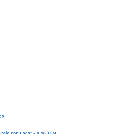
co
 Palo con Coco” – X 96.3 FM