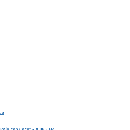
co
 Palo con Coco” – X 96.3 FM