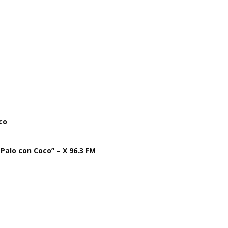
co
 Palo con Coco” – X 96.3 FM