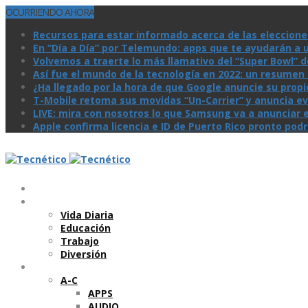
OCURRIENDO AHORA
Recursos para estar informado acerca de las eleccione
En “Día a Día” por Telemundo: apps que te ayudarán a 
Volvemos a traerte lo más llamativo del “Super Bowl” de 
Así­ fue el mundo de la tecnologí­a en 2022: un resume
¿Ha llegado por la hora de que Google anuncie su prop
T-Mobile retoma sus movidas “Un-Carrier” y anuncia ev
LIVE: mira con nosotros lo que Samsung va a anunciar e
Apple confirma licencia e ID de Puerto Rico pronto pod
Temas
Vida Diaria
Educación
Trabajo
Diversión
Categorí­as
A-C
APPS
AUDIO