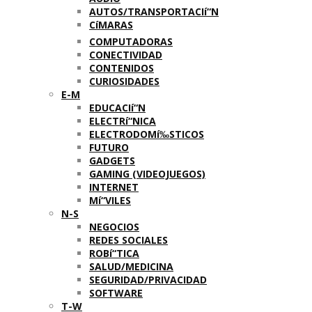
AUTOS/TRANSPORTACIí“N
CíMARAS
COMPUTADORAS
CONECTIVIDAD
CONTENIDOS
CURIOSIDADES
E-M
EDUCACIí“N
ELECTRí“NICA
ELECTRODOMí‰STICOS
FUTURO
GADGETS
GAMING (VIDEOJUEGOS)
INTERNET
Mí“VILES
N-S
NEGOCIOS
REDES SOCIALES
ROBí“TICA
SALUD/MEDICINA
SEGURIDAD/PRIVACIDAD
SOFTWARE
T-W