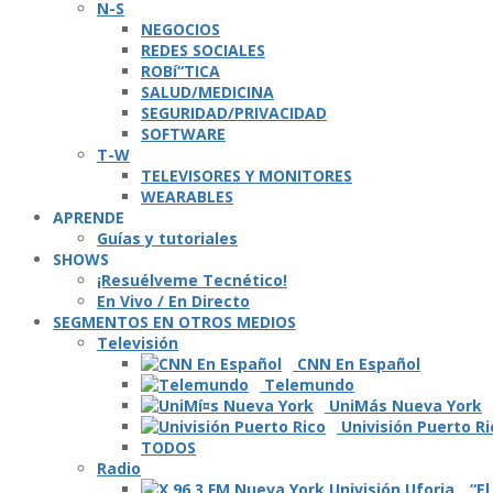
N-S
NEGOCIOS
REDES SOCIALES
ROBí“TICA
SALUD/MEDICINA
SEGURIDAD/PRIVACIDAD
SOFTWARE
T-W
TELEVISORES Y MONITORES
WEARABLES
APRENDE
Guí­as y tutoriales
SHOWS
¡Resuélveme Tecnético!
En Vivo / En Directo
SEGMENTOS EN OTROS MEDIOS
Televisión
CNN En Español
Telemundo
UniMás Nueva York
Univisión Puerto Ri
TODOS
Radio
“El