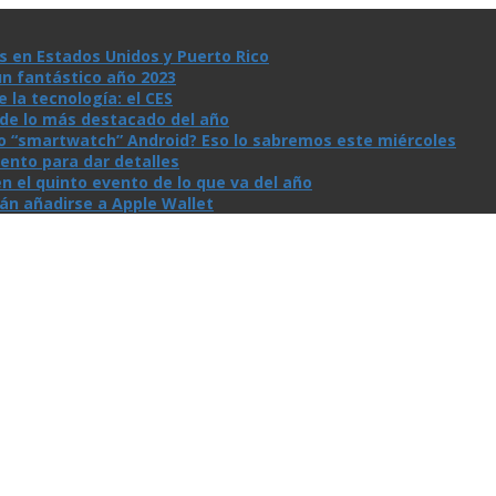
s en Estados Unidos y Puerto Rico
un fantástico año 2023
la tecnologí­a: el CES
n de lo más destacado del año
io “smartwatch” Android? Eso lo sabremos este miércoles
ento para dar detalles
n el quinto evento de lo que va del año
rán añadirse a Apple Wallet