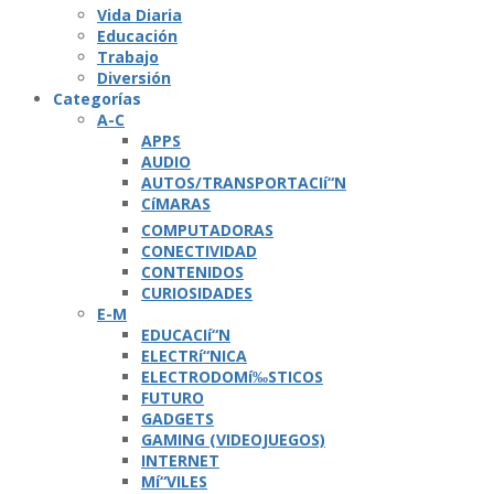
Vida Diaria
Educación
Trabajo
Diversión
Categorí­as
A-C
APPS
AUDIO
AUTOS/TRANSPORTACIí“N
CíMARAS
COMPUTADORAS
CONECTIVIDAD
CONTENIDOS
CURIOSIDADES
E-M
EDUCACIí“N
ELECTRí“NICA
ELECTRODOMí‰STICOS
FUTURO
GADGETS
GAMING (VIDEOJUEGOS)
INTERNET
Mí“VILES