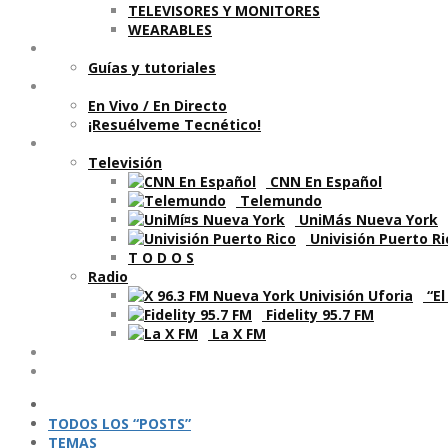
TELEVISORES Y MONITORES
WEARABLES
Aprende
Guí­as y tutoriales
Shows
En Vivo / En Directo
¡Resuélveme Tecnético!
Segmentos en otros medios
Televisión
CNN En Español
Telemundo
UniMás Nueva York
Univisión Puerto Ri
T O D O S
Radio
“El
Fidelity 95.7 FM
La X FM
Ví­deos
Podcasts
TODOS LOS “POSTS”
TEMAS