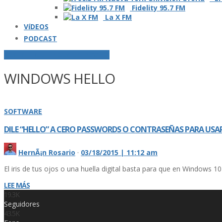
Fidelity 95.7 FM
La X FM
VíDEOS
PODCAST
POSTS ETIQUETADOS O "TAGGED"
WINDOWS HELLO
SOFTWARE
DILE “HELLO” A CERO PASSWORDS O CONTRASEÑAS PARA U
HernÃ¡n Rosario
·
03/18/2015 | 11:12 am
El iris de tus ojos o una huella digital basta para que en Windows
LEE MÁS
19.3K
Seguidores
43.5K