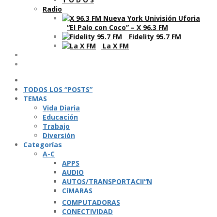
Radio
“El Palo con Coco” – X 96.3 FM
Fidelity 95.7 FM
La X FM
Ví­deos
Podcasts
TODOS LOS “POSTS”
TEMAS
Vida Diaria
Educación
Trabajo
Diversión
Categorí­as
A-C
APPS
AUDIO
AUTOS/TRANSPORTACIí“N
CíMARAS
COMPUTADORAS
CONECTIVIDAD