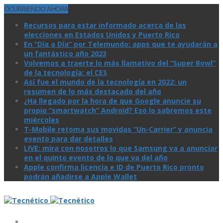
OCURRIENDO AHORA
Recursos para estar informado acerca de las
elecciones en Estados Unidos y Puerto Rico
En “Día a Día” por Telemundo: apps que te ayudarán a
un fantástico año 2023
Volvemos a traerte lo más llamativo del “Super Bowl”
de la tecnologí­a: el CES
Así­ fue el mundo de la tecnologí­a en 2022: un
resumen de lo más destacado del año
¿Ha llegado por la hora de que Google anuncie su
propio “smartwatch” Android? Eso lo sabremos este
miércoles
T-Mobile retoma sus movidas “Un-Carrier” y anuncia
evento para dar detalles
LIVE: mira con nosotros lo que Samsung va a anunciar
en el quinto evento de lo que va del año
Apple confirma licencia e ID de Puerto Rico pronto
podrán añadirse a Apple Wallet