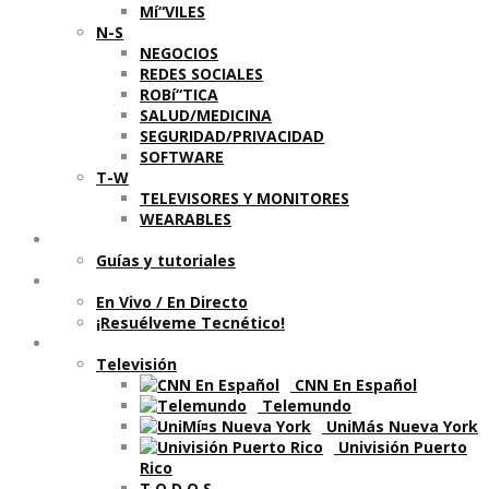
Mí“VILES
N-S
NEGOCIOS
REDES SOCIALES
ROBí“TICA
SALUD/MEDICINA
SEGURIDAD/PRIVACIDAD
SOFTWARE
T-W
TELEVISORES Y MONITORES
WEARABLES
Aprende
Guí­as y tutoriales
Shows
En Vivo / En Directo
¡Resuélveme Tecnético!
Segmentos en otros medios
Televisión
CNN En Español
Telemundo
UniMás Nueva York
Univisión Puerto
Rico
T O D O S