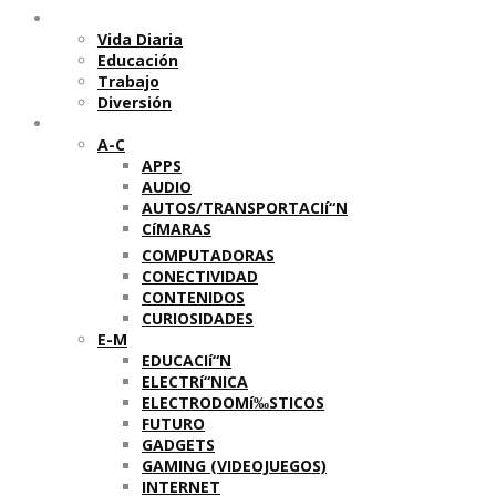
Temas
Vida Diaria
Educación
Trabajo
Diversión
Categorí­as
A-C
APPS
AUDIO
AUTOS/TRANSPORTACIí“N
CíMARAS
COMPUTADORAS
CONECTIVIDAD
CONTENIDOS
CURIOSIDADES
E-M
EDUCACIí“N
ELECTRí“NICA
ELECTRODOMí‰STICOS
FUTURO
GADGETS
GAMING (VIDEOJUEGOS)
INTERNET