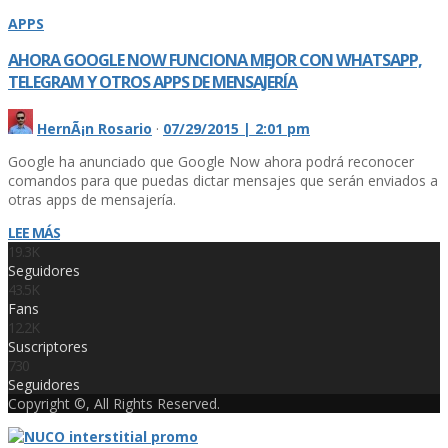
APPS
AHORA GOOGLE NOW FUNCIONA MEJOR CON WHATSAPP,
TELEGRAM Y OTROS APPS DE MENSAJERÍ­A
HernÃ¡n Rosario
·
07/29/2015 | 2:01 pm
Google ha anunciado que Google Now ahora podrá reconocer
comandos para que puedas dictar mensajes que serán enviados a
otras apps de mensajerí­a.
LEE MÁS
19.3K
Seguidores
43.5K
Fans
12.2K
Suscriptores
730
Seguidores
Copyright ©, All Rights Reserved.