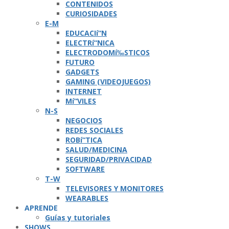
CONTENIDOS
CURIOSIDADES
E-M
EDUCACIí“N
ELECTRí“NICA
ELECTRODOMí‰STICOS
FUTURO
GADGETS
GAMING (VIDEOJUEGOS)
INTERNET
Mí“VILES
N-S
NEGOCIOS
REDES SOCIALES
ROBí“TICA
SALUD/MEDICINA
SEGURIDAD/PRIVACIDAD
SOFTWARE
T-W
TELEVISORES Y MONITORES
WEARABLES
APRENDE
Guí­as y tutoriales
SHOWS