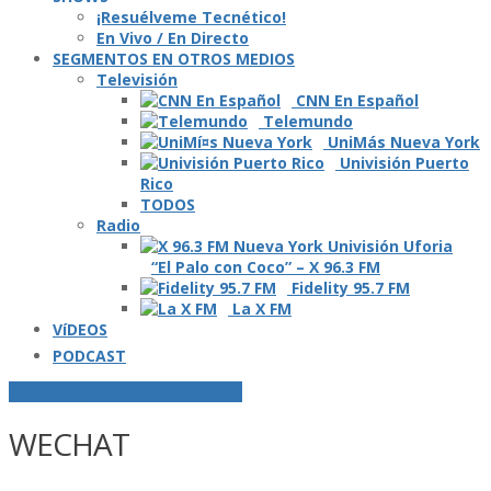
¡Resuélveme Tecnético!
En Vivo / En Directo
SEGMENTOS EN OTROS MEDIOS
Televisión
CNN En Español
Telemundo
UniMás Nueva York
Univisión Puerto
Rico
TODOS
Radio
“El Palo con Coco” – X 96.3 FM
Fidelity 95.7 FM
La X FM
VíDEOS
PODCAST
POSTS ETIQUETADOS O "TAGGED"
WECHAT