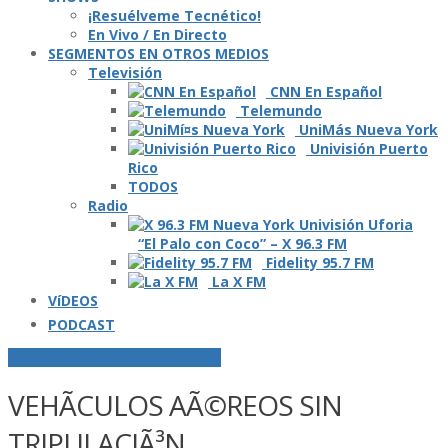
¡Resuélveme Tecnético!
En Vivo / En Directo
SEGMENTOS EN OTROS MEDIOS
Televisión
CNN En Español
Telemundo
UniMás Nueva York
Univisión Puerto
Rico
TODOS
Radio
“El Palo con Coco” – X 96.3 FM
Fidelity 95.7 FM
La X FM
VíDEOS
PODCAST
POSTS ETIQUETADOS O "TAGGED"
VEHÃ­CULOS AÃ©REOS SIN
TRIPULACIÃ³N