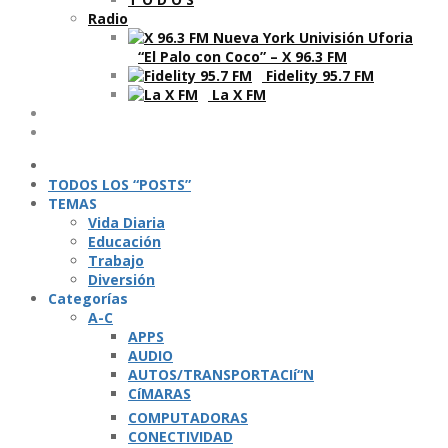
Radio
“El Palo con Coco” – X 96.3 FM
Fidelity 95.7 FM
La X FM
Ví­deos
Podcasts
TODOS LOS “POSTS”
TEMAS
Vida Diaria
Educación
Trabajo
Diversión
Categorí­as
A-C
APPS
AUDIO
AUTOS/TRANSPORTACIí“N
CíMARAS
COMPUTADORAS
CONECTIVIDAD