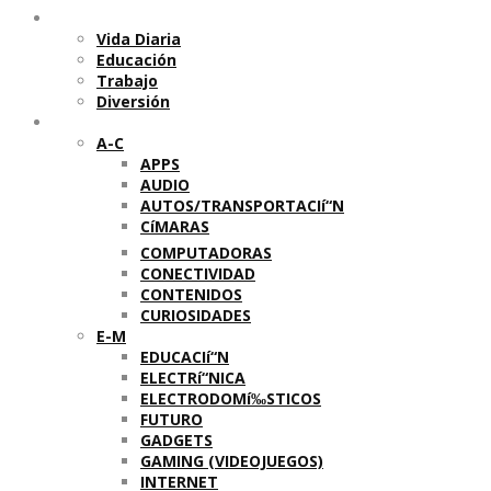
Temas
Vida Diaria
Educación
Trabajo
Diversión
Categorí­as
A-C
APPS
AUDIO
AUTOS/TRANSPORTACIí“N
CíMARAS
COMPUTADORAS
CONECTIVIDAD
CONTENIDOS
CURIOSIDADES
E-M
EDUCACIí“N
ELECTRí“NICA
ELECTRODOMí‰STICOS
FUTURO
GADGETS
GAMING (VIDEOJUEGOS)
INTERNET