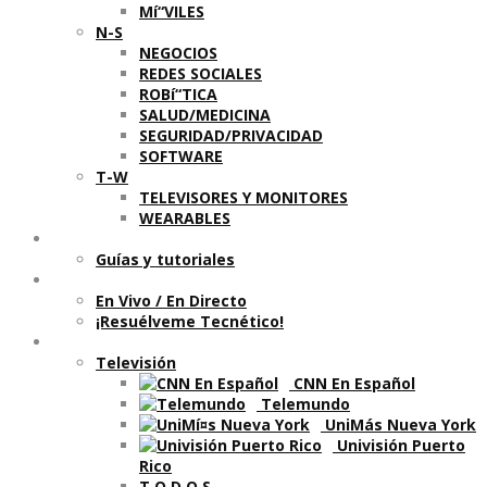
Mí“VILES
N-S
NEGOCIOS
REDES SOCIALES
ROBí“TICA
SALUD/MEDICINA
SEGURIDAD/PRIVACIDAD
SOFTWARE
T-W
TELEVISORES Y MONITORES
WEARABLES
Aprende
Guí­as y tutoriales
Shows
En Vivo / En Directo
¡Resuélveme Tecnético!
Segmentos en otros medios
Televisión
CNN En Español
Telemundo
UniMás Nueva York
Univisión Puerto
Rico
T O D O S