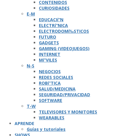
CONTENIDOS
CURIOSIDADES
E-M
EDUCACIí“N
ELECTRí“NICA
ELECTRODOMí‰STICOS
FUTURO
GADGETS
GAMING (VIDEOJUEGOS)
INTERNET
Mí“VILES
N-S
NEGOCIOS
REDES SOCIALES
ROBí“TICA
SALUD/MEDICINA
SEGURIDAD/PRIVACIDAD
SOFTWARE
T-W
TELEVISORES Y MONITORES
WEARABLES
APRENDE
Guí­as y tutoriales
SHOWS