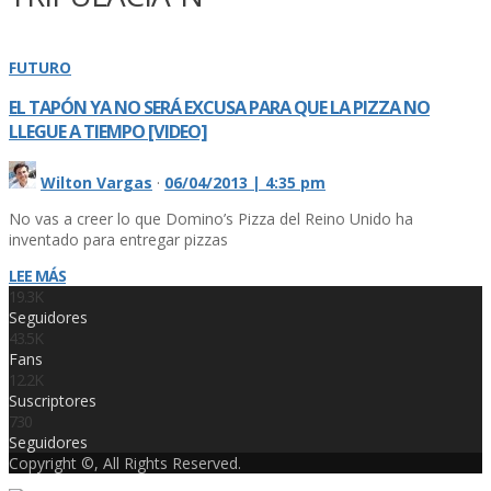
FUTURO
EL TAPÓN YA NO SERÁ EXCUSA PARA QUE LA PIZZA NO
LLEGUE A TIEMPO [VIDEO]
Wilton Vargas
·
06/04/2013 | 4:35 pm
No vas a creer lo que Domino’s Pizza del Reino Unido ha
inventado para entregar pizzas
LEE MÁS
19.3K
Seguidores
43.5K
Fans
12.2K
Suscriptores
730
Seguidores
Copyright ©, All Rights Reserved.