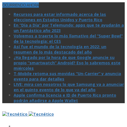
OCURRIENDO AHORA
Recursos para estar informado acerca de las
elecciones en Estados Unidos y Puerto Rico
En “Día a Día” por Telemundo: apps que te ayudarán a
un fantástico año 2023
Volvemos a traerte lo más llamativo del “Super Bowl”
de la tecnologí­a: el CES
Así­ fue el mundo de la tecnologí­a en 2022: un
resumen de lo más destacado del año
¿Ha llegado por la hora de que Google anuncie su
propio “smartwatch” Android? Eso lo sabremos este
miércoles
T-Mobile retoma sus movidas “Un-Carrier” y anuncia
evento para dar detalles
LIVE: mira con nosotros lo que Samsung va a anunciar
en el quinto evento de lo que va del año
Apple confirma licencia e ID de Puerto Rico pronto
podrán añadirse a Apple Wallet