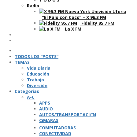
Radio
“El Palo con Coco” – X 96.3 FM
Fidelity 95.7 FM
La X FM
Ví­deos
Podcasts
TODOS LOS “POSTS”
TEMAS
Vida Diaria
Educación
Trabajo
Diversión
Categorí­as
A-C
APPS
AUDIO
AUTOS/TRANSPORTACIí“N
CíMARAS
COMPUTADORAS
CONECTIVIDAD