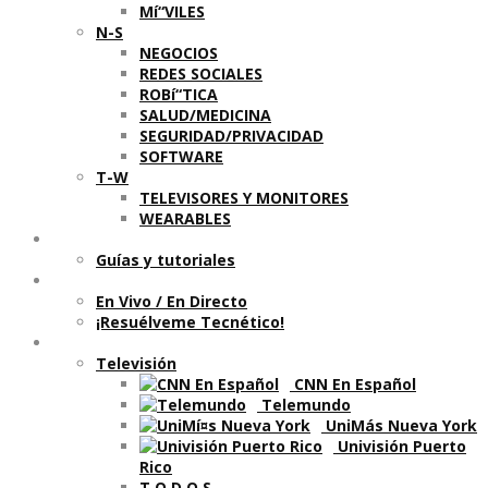
Mí“VILES
N-S
NEGOCIOS
REDES SOCIALES
ROBí“TICA
SALUD/MEDICINA
SEGURIDAD/PRIVACIDAD
SOFTWARE
T-W
TELEVISORES Y MONITORES
WEARABLES
Aprende
Guí­as y tutoriales
Shows
En Vivo / En Directo
¡Resuélveme Tecnético!
Segmentos en otros medios
Televisión
CNN En Español
Telemundo
UniMás Nueva York
Univisión Puerto
Rico
T O D O S