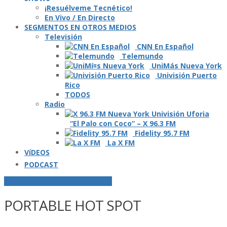
¡Resuélveme Tecnético!
En Vivo / En Directo
SEGMENTOS EN OTROS MEDIOS
Televisión
CNN En Español
Telemundo
UniMás Nueva York
Univisión Puerto
Rico
TODOS
Radio
“El Palo con Coco” – X 96.3 FM
Fidelity 95.7 FM
La X FM
VíDEOS
PODCAST
POSTS ETIQUETADOS O "TAGGED"
PORTABLE HOT SPOT