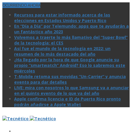
OCURRIENDO AHORA
Recursos para estar informado acerca de las
elecciones en Estados Unidos y Puerto Rico
En “Día a Día” por Telemundo: apps que te ayudarán a
un fantástico año 2023
Volvemos a traerte lo más llamativo del “Super Bowl”
de la tecnologí­a: el CES
Así­ fue el mundo de la tecnologí­a en 2022: un
resumen de lo más destacado del año
¿Ha llegado por la hora de que Google anuncie su
propio “smartwatch” Android? Eso lo sabremos este
miércoles
T-Mobile retoma sus movidas “Un-Carrier” y anuncia
evento para dar detalles
LIVE: mira con nosotros lo que Samsung va a anunciar
en el quinto evento de lo que va del año
Apple confirma licencia e ID de Puerto Rico pronto
podrán añadirse a Apple Wallet