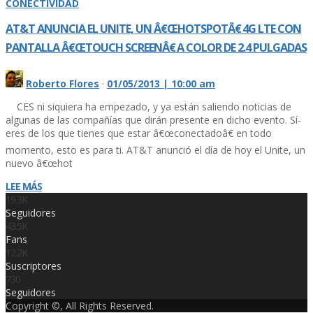
CONECTIVIDAD
AT&T ANUNCIA EL UNITE, UN Â€ŒHOTSPOTÂ€ 4G LTE CON
PANTALLA Â€ŒTOUCH SCREENÂ€ A COLOR DE 2.4 PULGADAS
Roberto Flores
·
01/05/2013 | 10:00 am
CES ni siquiera ha empezado, y ya están saliendo noticias de
algunas de las compañí­as que dirán presente en dicho evento. Sí­
eres de los que tienes que estar â€œconectadoâ€ en todo
momento, esto es para ti. AT&T anunció el dí­a de hoy el Unite, un
nuevo â€œhot
LEE MÁS
19.3K
Seguidores
43.5K
Fans
12.2K
Suscriptores
730
Seguidores
Copyright ©, All Rights Reserved.