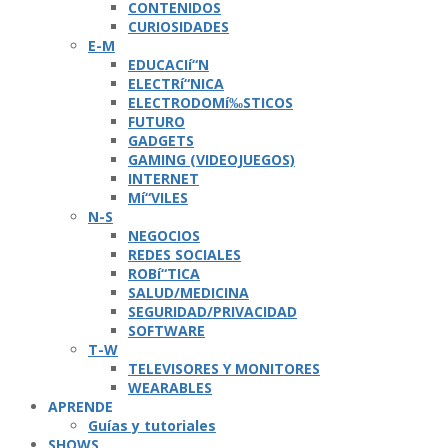
CONTENIDOS
CURIOSIDADES
E-M
EDUCACIí“N
ELECTRí“NICA
ELECTRODOMí‰STICOS
FUTURO
GADGETS
GAMING (VIDEOJUEGOS)
INTERNET
Mí“VILES
N-S
NEGOCIOS
REDES SOCIALES
ROBí“TICA
SALUD/MEDICINA
SEGURIDAD/PRIVACIDAD
SOFTWARE
T-W
TELEVISORES Y MONITORES
WEARABLES
APRENDE
Guí­as y tutoriales
SHOWS