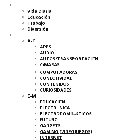
Temas
Vida Diaria
Educación
Trabajo
Diversión
Categorí­as
A-C
APPS
AUDIO
AUTOS/TRANSPORTACIí“N
CíMARAS
COMPUTADORAS
CONECTIVIDAD
CONTENIDOS
CURIOSIDADES
E-M
EDUCACIí“N
ELECTRí“NICA
ELECTRODOMí‰STICOS
FUTURO
GADGETS
GAMING (VIDEOJUEGOS)
INTERNET