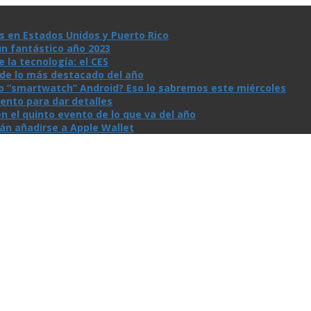
s en Estados Unidos y Puerto Rico
un fantástico año 2023
la tecnologí­a: el CES
n de lo más destacado del año
io “smartwatch” Android? Eso lo sabremos este miércoles
ento para dar detalles
n el quinto evento de lo que va del año
rán añadirse a Apple Wallet