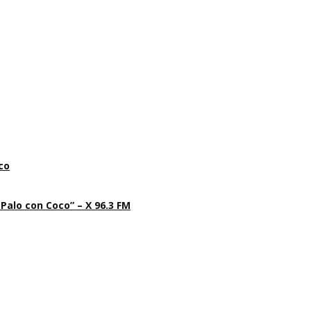
co
 Palo con Coco” – X 96.3 FM