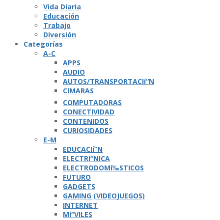
Vida Diaria
Educación
Trabajo
Diversión
Categorí­as
A-C
APPS
AUDIO
AUTOS/TRANSPORTACIí“N
CíMARAS
COMPUTADORAS
CONECTIVIDAD
CONTENIDOS
CURIOSIDADES
E-M
EDUCACIí“N
ELECTRí“NICA
ELECTRODOMí‰STICOS
FUTURO
GADGETS
GAMING (VIDEOJUEGOS)
INTERNET
Mí“VILES