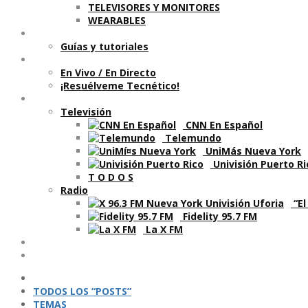
TELEVISORES Y MONITORES
WEARABLES
Aprende
Guí­as y tutoriales
Shows
En Vivo / En Directo
¡Resuélveme Tecnético!
Segmentos en otros medios
Televisión
CNN En Español
Telemundo
UniMás Nueva York
Univisión Puerto Ri
T O D O S
Radio
“El
Fidelity 95.7 FM
La X FM
Ví­deos
Podcasts
TODOS LOS “POSTS”
TEMAS