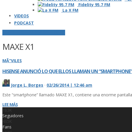
Fidelity 95.7 FM
La X FM
VíDEOS
PODCAST
POSTS ETIQUETADOS O "TAGGED"
MAXE X1
MÃ“VILES
HISENSE ANUNCIÓ LO QUE ELLOS LLAMAN UN “SMARTPHONE” 
Jorge L. Borges
·
02/26/2014 | 12:46 am
Este “smartphone” llamado MAXE X1, contiene una enorme pantalla
LEE MÁS
19.3K
Seguidores
43.5K
Fans