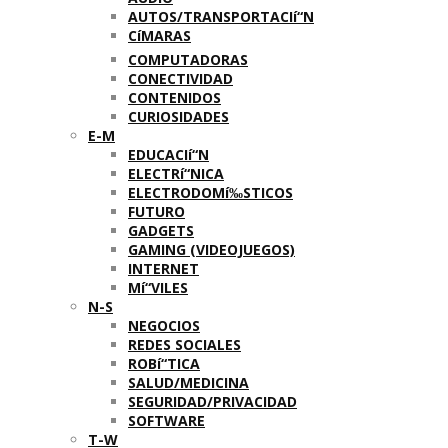
AUTOS/TRANSPORTACIí“N
CíMARAS
COMPUTADORAS
CONECTIVIDAD
CONTENIDOS
CURIOSIDADES
E-M
EDUCACIí“N
ELECTRí“NICA
ELECTRODOMí‰STICOS
FUTURO
GADGETS
GAMING (VIDEOJUEGOS)
INTERNET
Mí“VILES
N-S
NEGOCIOS
REDES SOCIALES
ROBí“TICA
SALUD/MEDICINA
SEGURIDAD/PRIVACIDAD
SOFTWARE
T-W