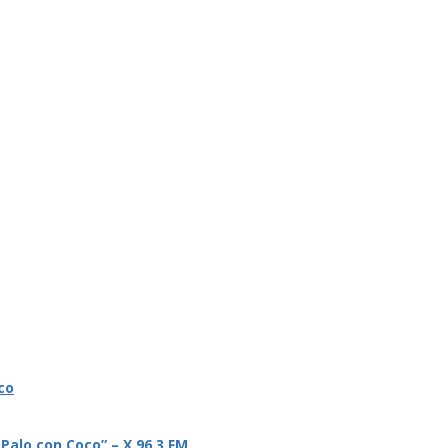
co
 Palo con Coco” – X 96.3 FM