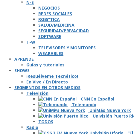
N-S
NEGOCIOS
REDES SOCIALES
ROBí“TICA
SALUD/MEDICINA
SEGURIDAD/PRIVACIDAD
SOFTWARE
T-W
TELEVISORES Y MONITORES
WEARABLES
APRENDE
Guí­as y tutoriales
SHOWS
¡Resuélveme Tecnético!
En Vivo / En Directo
SEGMENTOS EN OTROS MEDIOS
Televisión
CNN En Español
Telemundo
UniMás Nueva York
Univisión Puerto Ri
TODOS
Radio
“El