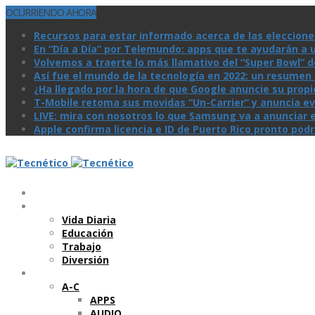
OCURRIENDO AHORA
Recursos para estar informado acerca de las eleccione
En “Día a Día” por Telemundo: apps que te ayudarán a 
Volvemos a traerte lo más llamativo del “Super Bowl” de 
Así­ fue el mundo de la tecnologí­a en 2022: un resume
¿Ha llegado por la hora de que Google anuncie su prop
T-Mobile retoma sus movidas “Un-Carrier” y anuncia ev
LIVE: mira con nosotros lo que Samsung va a anunciar e
Apple confirma licencia e ID de Puerto Rico pronto pod
Temas
Vida Diaria
Educación
Trabajo
Diversión
Categorí­as
A-C
APPS
AUDIO