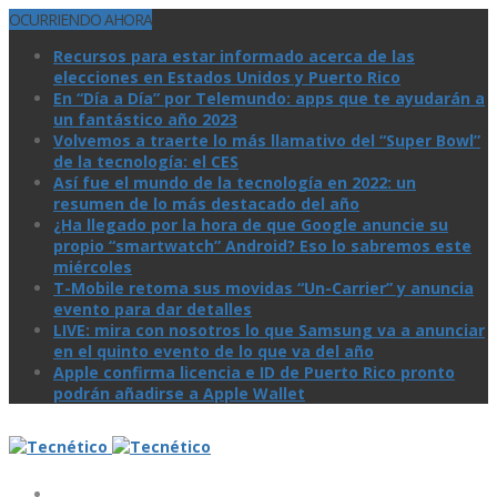
OCURRIENDO AHORA
Recursos para estar informado acerca de las
elecciones en Estados Unidos y Puerto Rico
En “Día a Día” por Telemundo: apps que te ayudarán a
un fantástico año 2023
Volvemos a traerte lo más llamativo del “Super Bowl”
de la tecnologí­a: el CES
Así­ fue el mundo de la tecnologí­a en 2022: un
resumen de lo más destacado del año
¿Ha llegado por la hora de que Google anuncie su
propio “smartwatch” Android? Eso lo sabremos este
miércoles
T-Mobile retoma sus movidas “Un-Carrier” y anuncia
evento para dar detalles
LIVE: mira con nosotros lo que Samsung va a anunciar
en el quinto evento de lo que va del año
Apple confirma licencia e ID de Puerto Rico pronto
podrán añadirse a Apple Wallet