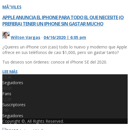
MÃ“VILES
APPLE ANUNCIA EL IPHONE PARA TODO EL QUE NECESITE (O
PREFIERA) TENER UN IPHONE SIN GASTAR MUCHO
Wilton Vargas
·
04/16/2020 | 6:05 pm
¿Quieres un iPhone con (casi) todo lo nuevo y moderno que Apple
ofrece en sus teléfonos de casi $1,000, pero sin gastar tanto?
Tus deseos son órdenes: conoce el iPhone SE del 2020.
LEE MÁS
19.3K
Seguidores
43.5K
Fans
12.2K
Suscriptores
730
Seguidores
Copyright ©, All Rights Reserved.