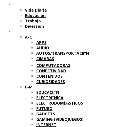
Temas
Vida Diaria
Educación
Trabajo
Diversión
Categorí­as
A-C
APPS
AUDIO
AUTOS/TRANSPORTACIí“N
CíMARAS
COMPUTADORAS
CONECTIVIDAD
CONTENIDOS
CURIOSIDADES
E-M
EDUCACIí“N
ELECTRí“NICA
ELECTRODOMí‰STICOS
FUTURO
GADGETS
GAMING (VIDEOJUEGOS)
INTERNET