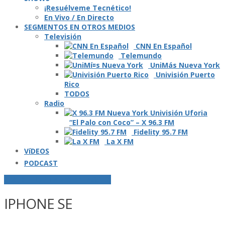
¡Resuélveme Tecnético!
En Vivo / En Directo
SEGMENTOS EN OTROS MEDIOS
Televisión
CNN En Español
Telemundo
UniMás Nueva York
Univisión Puerto
Rico
TODOS
Radio
“El Palo con Coco” – X 96.3 FM
Fidelity 95.7 FM
La X FM
VíDEOS
PODCAST
POSTS ETIQUETADOS O "TAGGED"
IPHONE SE