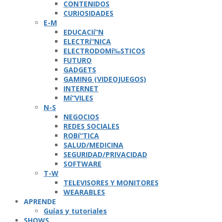
CONTENIDOS
CURIOSIDADES
E-M
EDUCACIí“N
ELECTRí“NICA
ELECTRODOMí‰STICOS
FUTURO
GADGETS
GAMING (VIDEOJUEGOS)
INTERNET
Mí“VILES
N-S
NEGOCIOS
REDES SOCIALES
ROBí“TICA
SALUD/MEDICINA
SEGURIDAD/PRIVACIDAD
SOFTWARE
T-W
TELEVISORES Y MONITORES
WEARABLES
APRENDE
Guí­as y tutoriales
SHOWS