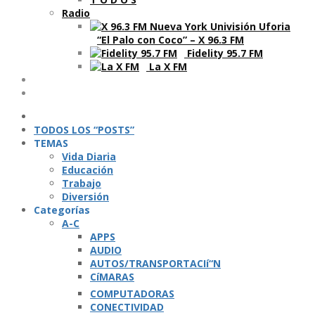
Radio
“El Palo con Coco” – X 96.3 FM
Fidelity 95.7 FM
La X FM
Ví­deos
Podcasts
TODOS LOS “POSTS”
TEMAS
Vida Diaria
Educación
Trabajo
Diversión
Categorí­as
A-C
APPS
AUDIO
AUTOS/TRANSPORTACIí“N
CíMARAS
COMPUTADORAS
CONECTIVIDAD