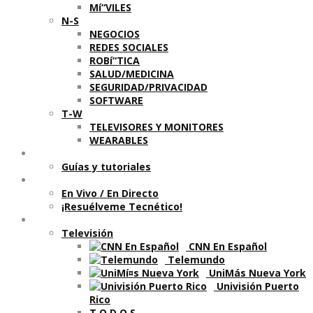
Mí“VILES
N-S
NEGOCIOS
REDES SOCIALES
ROBí“TICA
SALUD/MEDICINA
SEGURIDAD/PRIVACIDAD
SOFTWARE
T-W
TELEVISORES Y MONITORES
WEARABLES
Aprende
Guí­as y tutoriales
Shows
En Vivo / En Directo
¡Resuélveme Tecnético!
Segmentos en otros medios
Televisión
CNN En Español
Telemundo
UniMás Nueva York
Univisión Puerto
Rico
T O D O S