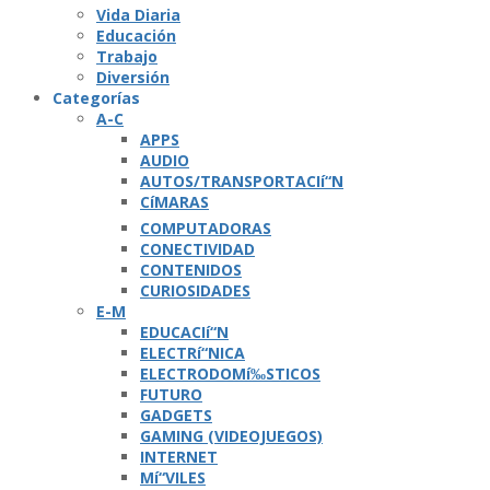
Vida Diaria
Educación
Trabajo
Diversión
Categorí­as
A-C
APPS
AUDIO
AUTOS/TRANSPORTACIí“N
CíMARAS
COMPUTADORAS
CONECTIVIDAD
CONTENIDOS
CURIOSIDADES
E-M
EDUCACIí“N
ELECTRí“NICA
ELECTRODOMí‰STICOS
FUTURO
GADGETS
GAMING (VIDEOJUEGOS)
INTERNET
Mí“VILES