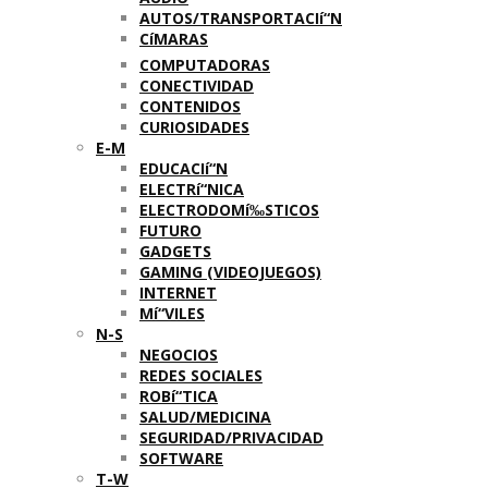
AUTOS/TRANSPORTACIí“N
CíMARAS
COMPUTADORAS
CONECTIVIDAD
CONTENIDOS
CURIOSIDADES
E-M
EDUCACIí“N
ELECTRí“NICA
ELECTRODOMí‰STICOS
FUTURO
GADGETS
GAMING (VIDEOJUEGOS)
INTERNET
Mí“VILES
N-S
NEGOCIOS
REDES SOCIALES
ROBí“TICA
SALUD/MEDICINA
SEGURIDAD/PRIVACIDAD
SOFTWARE
T-W