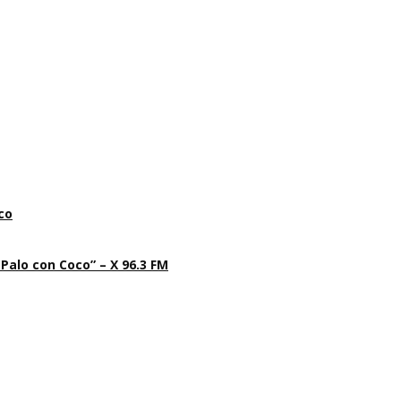
co
 Palo con Coco” – X 96.3 FM