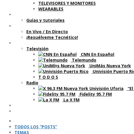
TELEVISORES Y MONITORES
WEARABLES
Aprende
Guí­as y tutoriales
Shows
En Vivo / En Directo
¡Resuélveme Tecnético!
Segmentos en otros medios
Televisión
CNN En Español
Telemundo
UniMás Nueva York
Univisión Puerto Ri
T O D O S
Radio
“El
Fidelity 95.7 FM
La X FM
Ví­deos
Podcasts
TODOS LOS “POSTS”
TEMAS