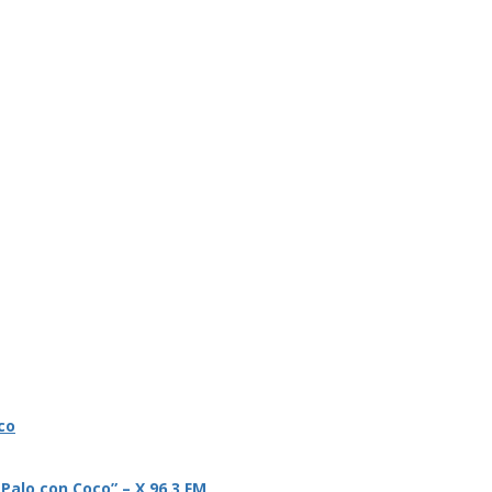
co
 Palo con Coco” – X 96.3 FM