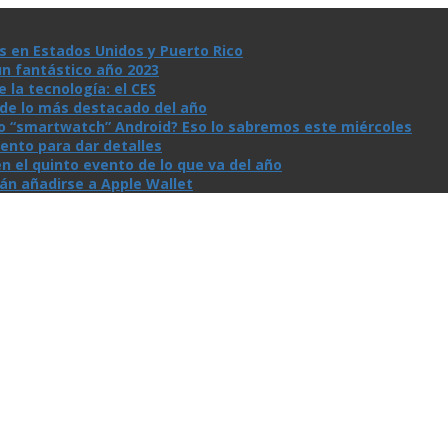
s en Estados Unidos y Puerto Rico
un fantástico año 2023
la tecnologí­a: el CES
n de lo más destacado del año
io “smartwatch” Android? Eso lo sabremos este miércoles
ento para dar detalles
n el quinto evento de lo que va del año
rán añadirse a Apple Wallet