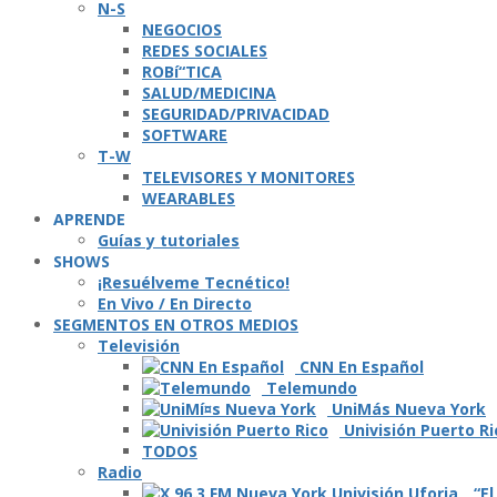
N-S
NEGOCIOS
REDES SOCIALES
ROBí“TICA
SALUD/MEDICINA
SEGURIDAD/PRIVACIDAD
SOFTWARE
T-W
TELEVISORES Y MONITORES
WEARABLES
APRENDE
Guí­as y tutoriales
SHOWS
¡Resuélveme Tecnético!
En Vivo / En Directo
SEGMENTOS EN OTROS MEDIOS
Televisión
CNN En Español
Telemundo
UniMás Nueva York
Univisión Puerto Ri
TODOS
Radio
“El