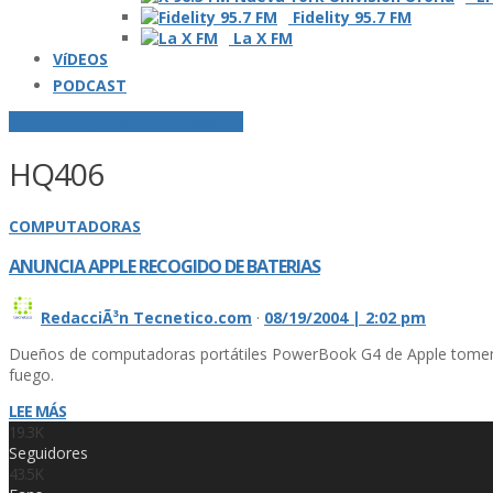
Fidelity 95.7 FM
La X FM
VíDEOS
PODCAST
POSTS ETIQUETADOS O "TAGGED"
HQ406
COMPUTADORAS
ANUNCIA APPLE RECOGIDO DE BATERIAS
RedacciÃ³n Tecnetico.com
·
08/19/2004 | 2:02 pm
Dueños de computadoras portátiles PowerBook G4 de Apple tomen no
fuego.
LEE MÁS
19.3K
Seguidores
43.5K