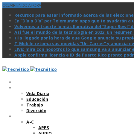
OCURRIENDO AHORA
Recursos para estar informado acerca de las eleccione
En “Día a Día” por Telemundo: apps que te ayudarán a 
Volvemos a traerte lo más llamativo del “Super Bowl” de 
Así­ fue el mundo de la tecnologí­a en 2022: un resume
¿Ha llegado por la hora de que Google anuncie su prop
T-Mobile retoma sus movidas “Un-Carrier” y anuncia ev
LIVE: mira con nosotros lo que Samsung va a anunciar e
Apple confirma licencia e ID de Puerto Rico pronto pod
Temas
Vida Diaria
Educación
Trabajo
Diversión
Categorí­as
A-C
APPS
AUDIO