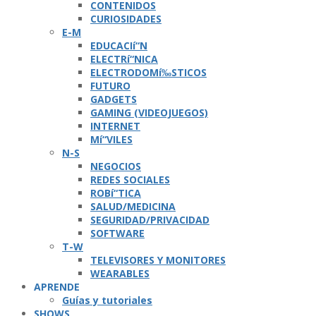
CONTENIDOS
CURIOSIDADES
E-M
EDUCACIí“N
ELECTRí“NICA
ELECTRODOMí‰STICOS
FUTURO
GADGETS
GAMING (VIDEOJUEGOS)
INTERNET
Mí“VILES
N-S
NEGOCIOS
REDES SOCIALES
ROBí“TICA
SALUD/MEDICINA
SEGURIDAD/PRIVACIDAD
SOFTWARE
T-W
TELEVISORES Y MONITORES
WEARABLES
APRENDE
Guí­as y tutoriales
SHOWS