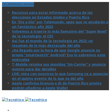
OCURRIENDO AHORA
Recursos para estar informado acerca de las
elecciones en Estados Unidos y Puerto Rico
En “Día a Día” por Telemundo: apps que te ayudarán a
un fantástico año 2023
Volvemos a traerte lo más llamativo del “Super Bowl”
de la tecnologí­a: el CES
Así­ fue el mundo de la tecnologí­a en 2022: un
resumen de lo más destacado del año
¿Ha llegado por la hora de que Google anuncie su
propio “smartwatch” Android? Eso lo sabremos este
miércoles
T-Mobile retoma sus movidas “Un-Carrier” y anuncia
evento para dar detalles
LIVE: mira con nosotros lo que Samsung va a anunciar
en el quinto evento de lo que va del año
Apple confirma licencia e ID de Puerto Rico pronto
podrán añadirse a Apple Wallet