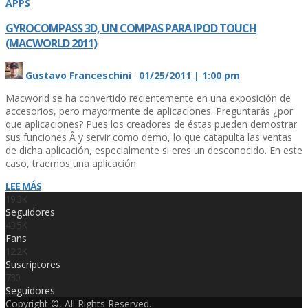
APPS
GYROCOMPASS 3D, UN COMPAS PARA IPOD TOUCH
(MACWORLD 2011)
Gustavo Franceschini
·
01/25/2011 | 1:00 pm
Macworld se ha convertido recientemente en una exposición de
accesorios, pero mayormente de aplicaciones. Preguntarás ¿por
que aplicaciones? Pues los creadores de éstas pueden demostrar
sus funciones Â y servir como demo, lo que catapulta las ventas
de dicha aplicación, especialmente si eres un desconocido. En este
caso, traemos una aplicación
LEE MÁS
19.3K
Seguidores
43.5K
Fans
12.2K
Suscriptores
730
Seguidores
Copyright ©, All Rights Reserved.