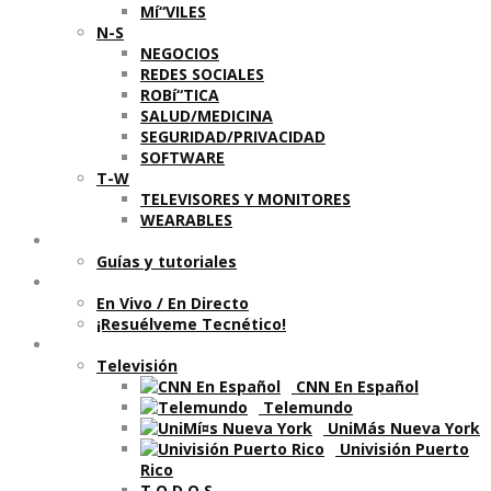
Mí“VILES
N-S
NEGOCIOS
REDES SOCIALES
ROBí“TICA
SALUD/MEDICINA
SEGURIDAD/PRIVACIDAD
SOFTWARE
T-W
TELEVISORES Y MONITORES
WEARABLES
Aprende
Guí­as y tutoriales
Shows
En Vivo / En Directo
¡Resuélveme Tecnético!
Segmentos en otros medios
Televisión
CNN En Español
Telemundo
UniMás Nueva York
Univisión Puerto
Rico
T O D O S