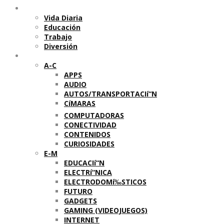
Temas
Vida Diaria
Educación
Trabajo
Diversión
Categorí­as
A-C
APPS
AUDIO
AUTOS/TRANSPORTACIí“N
CíMARAS
COMPUTADORAS
CONECTIVIDAD
CONTENIDOS
CURIOSIDADES
E-M
EDUCACIí“N
ELECTRí“NICA
ELECTRODOMí‰STICOS
FUTURO
GADGETS
GAMING (VIDEOJUEGOS)
INTERNET