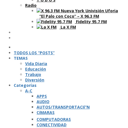
Radio
“El Palo con Coco” – X 96.3 FM
Fidelity 95.7 FM
La X FM
Ví­deos
Podcasts
TODOS LOS “POSTS”
TEMAS
Vida Diaria
Educación
Trabajo
Diversión
Categorí­as
A-C
APPS
AUDIO
AUTOS/TRANSPORTACIí“N
CíMARAS
COMPUTADORAS
CONECTIVIDAD