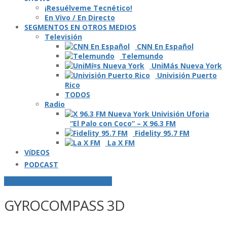
¡Resuélveme Tecnético!
En Vivo / En Directo
SEGMENTOS EN OTROS MEDIOS
Televisión
CNN En Español
Telemundo
UniMás Nueva York
Univisión Puerto
Rico
TODOS
Radio
“El Palo con Coco” – X 96.3 FM
Fidelity 95.7 FM
La X FM
VíDEOS
PODCAST
POSTS ETIQUETADOS O "TAGGED"
GYROCOMPASS 3D