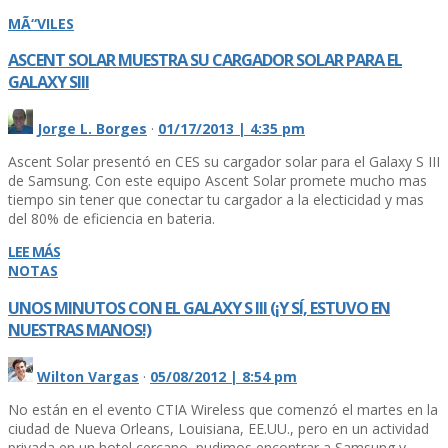
MÃ“VILES
ASCENT SOLAR MUESTRA SU CARGADOR SOLAR PARA EL
GALAXY SIII
Jorge L. Borges
·
01/17/2013 | 4:35 pm
Ascent Solar presentó en CES su cargador solar para el Galaxy S III
de Samsung. Con este equipo Ascent Solar promete mucho mas
tiempo sin tener que conectar tu cargador a la electicidad y mas
del 80% de eficiencia en bateria.
LEE MÁS
NOTAS
UNOS MINUTOS CON EL GALAXY S III (¡Y SÍ­, ESTUVO EN
NUESTRAS MANOS!)
Wilton Vargas
·
05/08/2012 | 8:54 pm
No están en el evento CTIA Wireless que comenzó el martes en la
ciudad de Nueva Orleans, Louisiana, EE.UU., pero en un actividad
privada en un hotel cercano, pudimos encontrar a Samsung y,