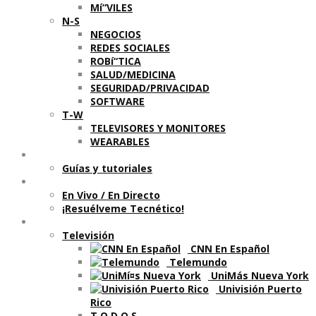
Mí“VILES
N-S
NEGOCIOS
REDES SOCIALES
ROBí“TICA
SALUD/MEDICINA
SEGURIDAD/PRIVACIDAD
SOFTWARE
T-W
TELEVISORES Y MONITORES
WEARABLES
Aprende
Guí­as y tutoriales
Shows
En Vivo / En Directo
¡Resuélveme Tecnético!
Segmentos en otros medios
Televisión
CNN En Español
Telemundo
UniMás Nueva York
Univisión Puerto
Rico
T O D O S