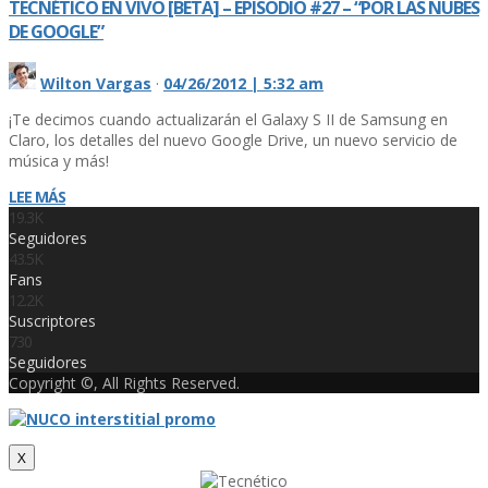
TECNÉTICO EN VIVO [BETA] – EPISODIO #27 – “POR LAS NUBES
DE GOOGLE”
Wilton Vargas
·
04/26/2012 | 5:32 am
¡Te decimos cuando actualizarán el Galaxy S II de Samsung en
Claro, los detalles del nuevo Google Drive, un nuevo servicio de
música y más!
LEE MÁS
19.3K
Seguidores
43.5K
Fans
12.2K
Suscriptores
730
Seguidores
Copyright ©, All Rights Reserved.
X