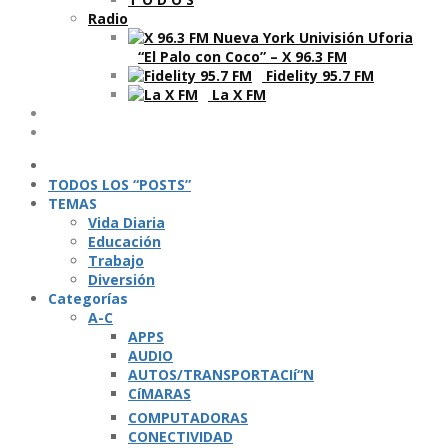
Radio
“El Palo con Coco” – X 96.3 FM
Fidelity 95.7 FM
La X FM
Ví­deos
Podcasts
TODOS LOS “POSTS”
TEMAS
Vida Diaria
Educación
Trabajo
Diversión
Categorí­as
A-C
APPS
AUDIO
AUTOS/TRANSPORTACIí“N
CíMARAS
COMPUTADORAS
CONECTIVIDAD