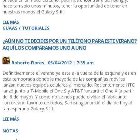
hace tan solo unos minutos, tener la oportunidad de tener en
nuestras manos el Galaxy S III,
LEE MÁS
GUÃAS / TUTORIALES
¿AÚN NO TE DECIDES POR UN TELÉFONO PARA ESTE VERANO?
AQUÍ­ LOS COMPARAMOS UNO A UNO
Roberto Flores
·
05/04/2012 | 7:35 am
Definitivamente el verano ya esta a la vuelta de la esquina y es en
esta temporada donde la mayorí­a de las compañí­as móviles
lanzan nuevos equipos celulares al mercado. Recientemente HTC
lanzó junto a T-Mobile el One S y AT&T lanzará el One X (a partir
del 6 de mayo). Y como no se nos puede olvidar el fabricante
surcoreano favorito de todos, Samsung anunció el dí­a de hoy al
tan esperado Galaxy S III.
LEE MÁS
NOTAS