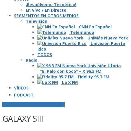
¡Resuélveme Tecnético!
En Vivo / En Directo
SEGMENTOS EN OTROS MEDIOS
Televisión
CNN En Español
Telemundo
UniMás Nueva York
Univisión Puerto
Rico
TODOS
Radio
“El Palo con Coco” – X 96.3 FM
Fidelity 95.7 FM
La X FM
VíDEOS
PODCAST
POSTS ETIQUETADOS O "TAGGED"
GALAXY SIII