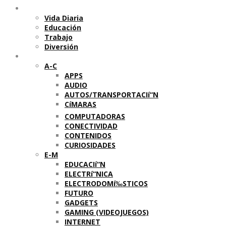
Temas
Vida Diaria
Educación
Trabajo
Diversión
Categorí­as
A-C
APPS
AUDIO
AUTOS/TRANSPORTACIí“N
CíMARAS
COMPUTADORAS
CONECTIVIDAD
CONTENIDOS
CURIOSIDADES
E-M
EDUCACIí“N
ELECTRí“NICA
ELECTRODOMí‰STICOS
FUTURO
GADGETS
GAMING (VIDEOJUEGOS)
INTERNET