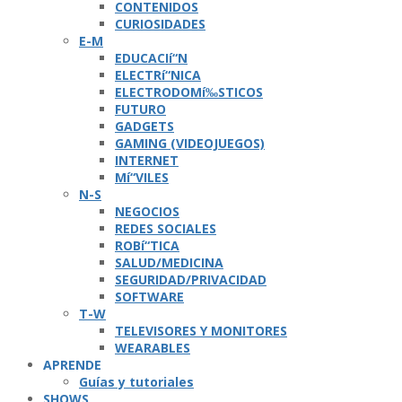
CONTENIDOS
CURIOSIDADES
E-M
EDUCACIí“N
ELECTRí“NICA
ELECTRODOMí‰STICOS
FUTURO
GADGETS
GAMING (VIDEOJUEGOS)
INTERNET
Mí“VILES
N-S
NEGOCIOS
REDES SOCIALES
ROBí“TICA
SALUD/MEDICINA
SEGURIDAD/PRIVACIDAD
SOFTWARE
T-W
TELEVISORES Y MONITORES
WEARABLES
APRENDE
Guí­as y tutoriales
SHOWS