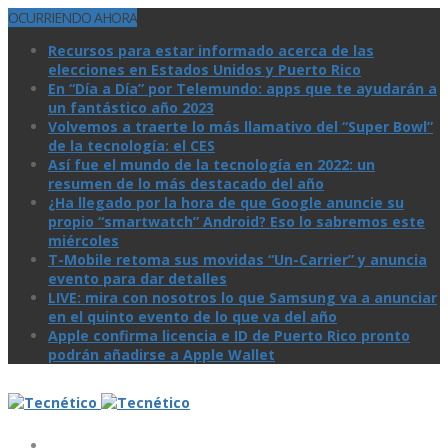
OCURRIENDO AHORA
Recursos para estar informado acerca de las
elecciones en Estados Unidos y Puerto Rico
En “Día a Día” por Telemundo: apps que te ayudarán a
un fantástico año 2023
Volvemos a traerte lo más llamativo del “Super Bowl”
de la tecnologí­a: el CES
Así­ fue el mundo de la tecnologí­a en 2022: un
resumen de lo más destacado del año
¿Ha llegado por la hora de que Google anuncie su
propio “smartwatch” Android? Eso lo sabremos este
miércoles
T-Mobile retoma sus movidas “Un-Carrier” y anuncia
evento para dar detalles
LIVE: mira con nosotros lo que Samsung va a anunciar
en el quinto evento de lo que va del año
Apple confirma licencia e ID de Puerto Rico pronto
podrán añadirse a Apple Wallet