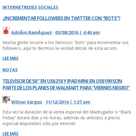
INTERNET
REDES SOCIALES
¿INCREMENTAR FOLLOWERS EN TWITTER CON “BOTS”?
AdriÃ¡n RamÃ­guez
·
03/08/2016 | 4:40 pm
Mucha gente recurre a los famosos “bots” para incrementar sus
followers, aquí­ te decimos la verdad detrás de esta acción.
LEE MÁS
NOTAS
TELEVISOR DE 50″ EN US$218 Y IPAD MINI EN US$199 SON
PARTE DE LOS PLANES DE WALMART PARA “VIERNES NEGRO”
Wilton Vargas
·
11/12/2014 | 1:37 pm
Esta vez la duración de la venta especial del Madrugador o “Black
Friday” durará dí­as y no horas, además de artí­culos a precio
especial disponibles sólo por internet.
LEE MÁS