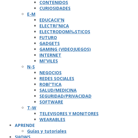
CONTENIDOS
CURIOSIDADES
E-M
EDUCACIí“N
ELECTRí“NICA
ELECTRODOMí‰STICOS
FUTURO
GADGETS
GAMING (VIDEOJUEGOS)
INTERNET
Mí“VILES
N-S
NEGOCIOS
REDES SOCIALES
ROBí“TICA
SALUD/MEDICINA
SEGURIDAD/PRIVACIDAD
SOFTWARE
T-W
TELEVISORES Y MONITORES
WEARABLES
APRENDE
Guí­as y tutoriales
SHOWS