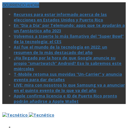
OCURRIENDO AHORA
Recursos para estar informado acerca de las
elecciones en Estados Unidos y Puerto Rico
En “Día a Día” por Telemundo: apps que te ayudarán a
un fantástico año 2023
Volvemos a traerte lo más llamativo del “Super Bowl”
de la tecnologí­a: el CES
Así­ fue el mundo de la tecnologí­a en 2022: un
resumen de lo más destacado del año
¿Ha llegado por la hora de que Google anuncie su
propio “smartwatch” Android? Eso lo sabremos este
miércoles
T-Mobile retoma sus movidas “Un-Carrier” y anuncia
evento para dar detalles
LIVE: mira con nosotros lo que Samsung va a anunciar
en el quinto evento de lo que va del año
Apple confirma licencia e ID de Puerto Rico pronto
podrán añadirse a Apple Wallet