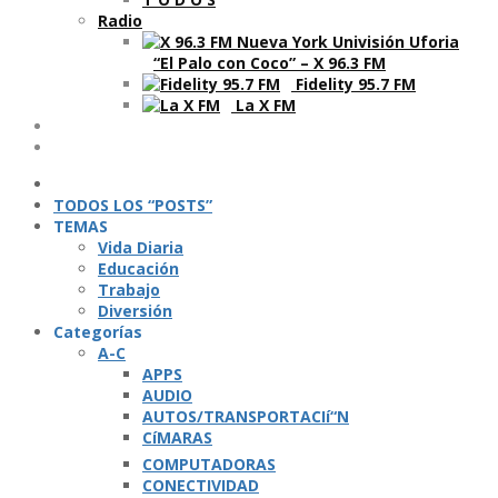
Radio
“El Palo con Coco” – X 96.3 FM
Fidelity 95.7 FM
La X FM
Ví­deos
Podcasts
TODOS LOS “POSTS”
TEMAS
Vida Diaria
Educación
Trabajo
Diversión
Categorí­as
A-C
APPS
AUDIO
AUTOS/TRANSPORTACIí“N
CíMARAS
COMPUTADORAS
CONECTIVIDAD