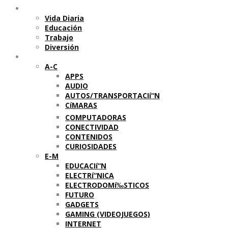
Temas
Vida Diaria
Educación
Trabajo
Diversión
Categorí­as
A-C
APPS
AUDIO
AUTOS/TRANSPORTACIí“N
CíMARAS
COMPUTADORAS
CONECTIVIDAD
CONTENIDOS
CURIOSIDADES
E-M
EDUCACIí“N
ELECTRí“NICA
ELECTRODOMí‰STICOS
FUTURO
GADGETS
GAMING (VIDEOJUEGOS)
INTERNET