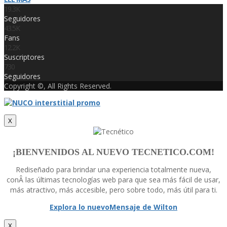
19.3K
Seguidores
43.5K
Fans
12.2K
Suscriptores
730
Seguidores
Copyright ©, All Rights Reserved.
X
¡BIENVENIDOS AL NUEVO TECNETICO.COM!
Rediseñado para brindar una experiencia totalmente nueva,
conÂ las últimas tecnologí­as web para que sea más fácil de usar,
más atractivo, más accesible, pero sobre todo, más útil para ti.
Explora lo nuevo
Mensaje de Wilton
X