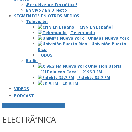
¡Resuélveme Tecnético!
En Vivo / En Directo
SEGMENTOS EN OTROS MEDIOS
Televisión
CNN En Español
Telemundo
UniMás Nueva York
Univisión Puerto
Rico
TODOS
Radio
“El Palo con Coco” – X 96.3 FM
Fidelity 95.7 FM
La X FM
VíDEOS
PODCAST
POSTS ETIQUETADOS O "TAGGED"
ELECTRÃ³NICA