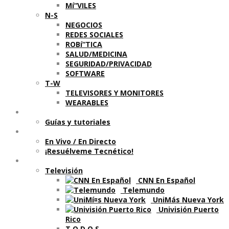
Mí“VILES
N-S
NEGOCIOS
REDES SOCIALES
ROBí“TICA
SALUD/MEDICINA
SEGURIDAD/PRIVACIDAD
SOFTWARE
T-W
TELEVISORES Y MONITORES
WEARABLES
Aprende
Guí­as y tutoriales
Shows
En Vivo / En Directo
¡Resuélveme Tecnético!
Segmentos en otros medios
Televisión
CNN En Español
Telemundo
UniMás Nueva York
Univisión Puerto
Rico
T O D O S