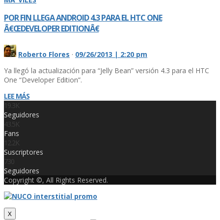
POR FIN LLEGA ANDROID 4.3 PARA EL HTC ONE
Â€ŒDEVELOPER EDITIONÂ€
Roberto Flores
·
09/26/2013 | 2:20 pm
Ya llegó la actualización para “Jelly Bean” versión 4.3 para el HTC
One “Developer Edition”.
LEE MÁS
19.3K
Seguidores
43.5K
Fans
12.2K
Suscriptores
730
Seguidores
Copyright ©, All Rights Reserved.
X