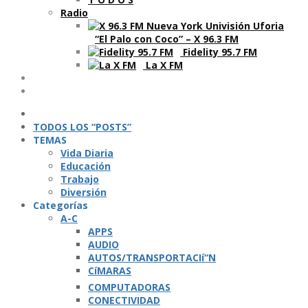
Radio
“El Palo con Coco” – X 96.3 FM
Fidelity 95.7 FM
La X FM
Ví­deos
Podcasts
TODOS LOS “POSTS”
TEMAS
Vida Diaria
Educación
Trabajo
Diversión
Categorí­as
A-C
APPS
AUDIO
AUTOS/TRANSPORTACIí“N
CíMARAS
COMPUTADORAS
CONECTIVIDAD