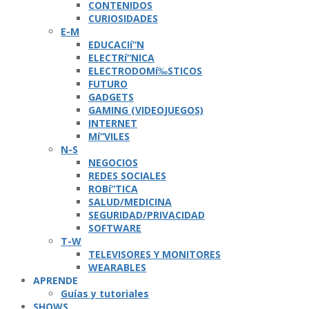
CONTENIDOS
CURIOSIDADES
E-M
EDUCACIí“N
ELECTRí“NICA
ELECTRODOMí‰STICOS
FUTURO
GADGETS
GAMING (VIDEOJUEGOS)
INTERNET
Mí“VILES
N-S
NEGOCIOS
REDES SOCIALES
ROBí“TICA
SALUD/MEDICINA
SEGURIDAD/PRIVACIDAD
SOFTWARE
T-W
TELEVISORES Y MONITORES
WEARABLES
APRENDE
Guí­as y tutoriales
SHOWS