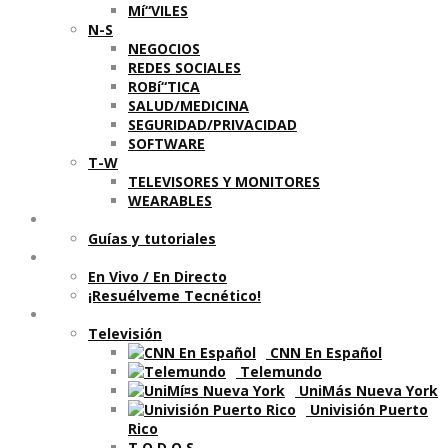
Mí“VILES
N-S
NEGOCIOS
REDES SOCIALES
ROBí“TICA
SALUD/MEDICINA
SEGURIDAD/PRIVACIDAD
SOFTWARE
T-W
TELEVISORES Y MONITORES
WEARABLES
Aprende
Guí­as y tutoriales
Shows
En Vivo / En Directo
¡Resuélveme Tecnético!
Segmentos en otros medios
Televisión
CNN En Español
Telemundo
UniMás Nueva York
Univisión Puerto
Rico
T O D O S