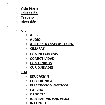
Temas
Vida Diaria
Educación
Trabajo
Diversión
Categorí­as
A-C
APPS
AUDIO
AUTOS/TRANSPORTACIí“N
CíMARAS
COMPUTADORAS
CONECTIVIDAD
CONTENIDOS
CURIOSIDADES
E-M
EDUCACIí“N
ELECTRí“NICA
ELECTRODOMí‰STICOS
FUTURO
GADGETS
GAMING (VIDEOJUEGOS)
INTERNET