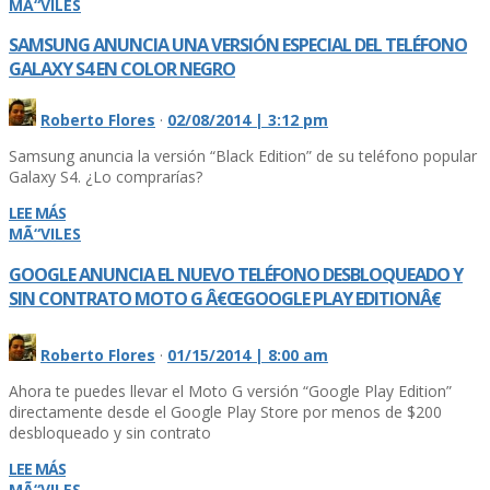
MÃ“VILES
SAMSUNG ANUNCIA UNA VERSIÓN ESPECIAL DEL TELÉFONO
GALAXY S4 EN COLOR NEGRO
Roberto Flores
·
02/08/2014 | 3:12 pm
Samsung anuncia la versión “Black Edition” de su teléfono popular
Galaxy S4. ¿Lo comprarí­as?
LEE MÁS
MÃ“VILES
GOOGLE ANUNCIA EL NUEVO TELÉFONO DESBLOQUEADO Y
SIN CONTRATO MOTO G Â€ŒGOOGLE PLAY EDITIONÂ€
Roberto Flores
·
01/15/2014 | 8:00 am
Ahora te puedes llevar el Moto G versión “Google Play Edition”
directamente desde el Google Play Store por menos de $200
desbloqueado y sin contrato
LEE MÁS
MÃ“VILES