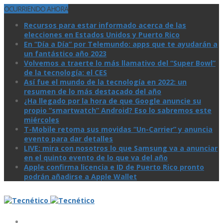
OCURRIENDO AHORA
Recursos para estar informado acerca de las
elecciones en Estados Unidos y Puerto Rico
En “Día a Día” por Telemundo: apps que te ayudarán a
un fantástico año 2023
Volvemos a traerte lo más llamativo del “Super Bowl”
de la tecnologí­a: el CES
Así­ fue el mundo de la tecnologí­a en 2022: un
resumen de lo más destacado del año
¿Ha llegado por la hora de que Google anuncie su
propio “smartwatch” Android? Eso lo sabremos este
miércoles
T-Mobile retoma sus movidas “Un-Carrier” y anuncia
evento para dar detalles
LIVE: mira con nosotros lo que Samsung va a anunciar
en el quinto evento de lo que va del año
Apple confirma licencia e ID de Puerto Rico pronto
podrán añadirse a Apple Wallet