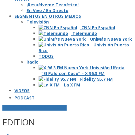
¡Resuélveme Tecnético!
En Vivo / En Directo
SEGMENTOS EN OTROS MEDIOS
Televisión
CNN En Español
Telemundo
UniMás Nueva York
Univisión Puerto
Rico
TODOS
Radio
“El Palo con Coco” – X 96.3 FM
Fidelity 95.7 FM
La X FM
VíDEOS
PODCAST
POSTS ETIQUETADOS O "TAGGED"
EDITION