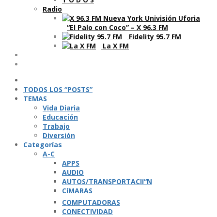
Radio
“El Palo con Coco” – X 96.3 FM
Fidelity 95.7 FM
La X FM
Ví­deos
Podcasts
TODOS LOS “POSTS”
TEMAS
Vida Diaria
Educación
Trabajo
Diversión
Categorí­as
A-C
APPS
AUDIO
AUTOS/TRANSPORTACIí“N
CíMARAS
COMPUTADORAS
CONECTIVIDAD