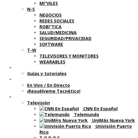
Mí“VILES
N-S
NEGOCIOS
REDES SOCIALES
ROBí“TICA
SALUD/MEDICINA
SEGURIDAD/PRIVACIDAD
SOFTWARE
T-W
TELEVISORES Y MONITORES
WEARABLES
Aprende
Guí­as y tutoriales
Shows
En Vivo / En Directo
¡Resuélveme Tecnético!
Segmentos en otros medios
Televisión
CNN En Español
Telemundo
UniMás Nueva York
Univisión Puerto
Rico
T O D O S