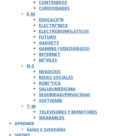
CONTENIDOS
CURIOSIDADES
E-M
EDUCACIí“N
ELECTRí“NICA
ELECTRODOMí‰STICOS
FUTURO
GADGETS
GAMING (VIDEOJUEGOS)
INTERNET
Mí“VILES
N-S
NEGOCIOS
REDES SOCIALES
ROBí“TICA
SALUD/MEDICINA
SEGURIDAD/PRIVACIDAD
SOFTWARE
T-W
TELEVISORES Y MONITORES
WEARABLES
APRENDE
Guí­as y tutoriales
SHOWS