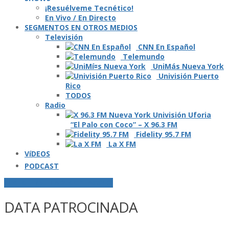
¡Resuélveme Tecnético!
En Vivo / En Directo
SEGMENTOS EN OTROS MEDIOS
Televisión
CNN En Español
Telemundo
UniMás Nueva York
Univisión Puerto
Rico
TODOS
Radio
“El Palo con Coco” – X 96.3 FM
Fidelity 95.7 FM
La X FM
VíDEOS
PODCAST
POSTS ETIQUETADOS O "TAGGED"
DATA PATROCINADA