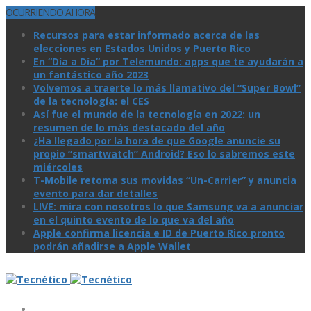
OCURRIENDO AHORA
Recursos para estar informado acerca de las
elecciones en Estados Unidos y Puerto Rico
En “Día a Día” por Telemundo: apps que te ayudarán a
un fantástico año 2023
Volvemos a traerte lo más llamativo del “Super Bowl”
de la tecnologí­a: el CES
Así­ fue el mundo de la tecnologí­a en 2022: un
resumen de lo más destacado del año
¿Ha llegado por la hora de que Google anuncie su
propio “smartwatch” Android? Eso lo sabremos este
miércoles
T-Mobile retoma sus movidas “Un-Carrier” y anuncia
evento para dar detalles
LIVE: mira con nosotros lo que Samsung va a anunciar
en el quinto evento de lo que va del año
Apple confirma licencia e ID de Puerto Rico pronto
podrán añadirse a Apple Wallet