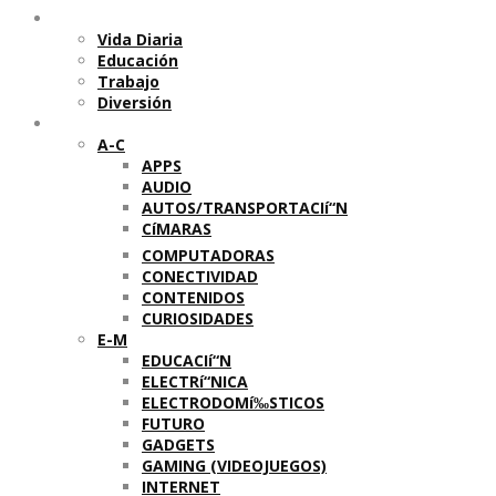
Temas
Vida Diaria
Educación
Trabajo
Diversión
Categorí­as
A-C
APPS
AUDIO
AUTOS/TRANSPORTACIí“N
CíMARAS
COMPUTADORAS
CONECTIVIDAD
CONTENIDOS
CURIOSIDADES
E-M
EDUCACIí“N
ELECTRí“NICA
ELECTRODOMí‰STICOS
FUTURO
GADGETS
GAMING (VIDEOJUEGOS)
INTERNET