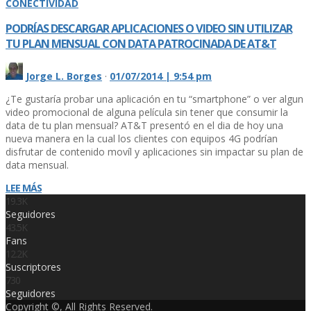
CONECTIVIDAD
PODRÍ­AS DESCARGAR APLICACIONES O VIDEO SIN UTILIZAR
TU PLAN MENSUAL CON DATA PATROCINADA DE AT&T
Jorge L. Borges
·
01/07/2014 | 9:54 pm
¿Te gustarí­a probar una aplicación en tu “smartphone” o ver algun
video promocional de alguna pelí­cula sin tener que consumir la
data de tu plan mensual? AT&T presentó en el dia de hoy una
nueva manera en la cual los clientes con equipos 4G podrí­an
disfrutar de contenido moví­l y aplicaciones sin impactar su plan de
data mensual.
LEE MÁS
19.3K
Seguidores
43.5K
Fans
12.2K
Suscriptores
730
Seguidores
Copyright ©, All Rights Reserved.