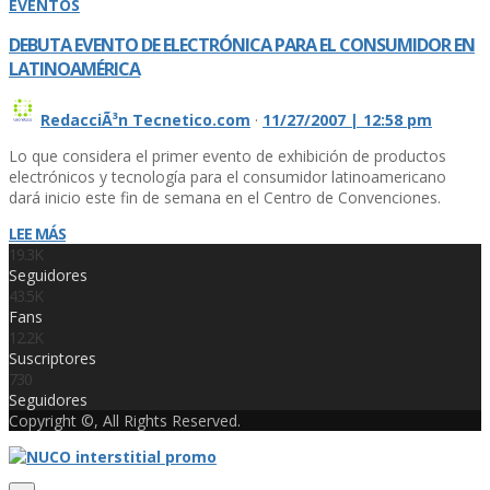
EVENTOS
DEBUTA EVENTO DE ELECTRÓNICA PARA EL CONSUMIDOR EN
LATINOAMÉRICA
RedacciÃ³n Tecnetico.com
·
11/27/2007 | 12:58 pm
Lo que considera el primer evento de exhibición de productos
electrónicos y tecnología para el consumidor latinoamericano
dará inicio este fin de semana en el Centro de Convenciones.
LEE MÁS
19.3K
Seguidores
43.5K
Fans
12.2K
Suscriptores
730
Seguidores
Copyright ©, All Rights Reserved.