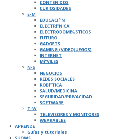
CONTENIDOS
CURIOSIDADES
E-M
EDUCACIí“N
ELECTRí“NICA
ELECTRODOMí‰STICOS
FUTURO
GADGETS
GAMING (VIDEOJUEGOS)
INTERNET
Mí“VILES
N-S
NEGOCIOS
REDES SOCIALES
ROBí“TICA
SALUD/MEDICINA
SEGURIDAD/PRIVACIDAD
SOFTWARE
T-W
TELEVISORES Y MONITORES
WEARABLES
APRENDE
Guí­as y tutoriales
SHOWS