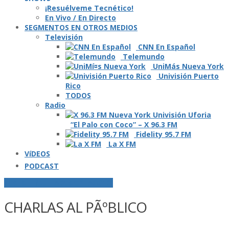
¡Resuélveme Tecnético!
En Vivo / En Directo
SEGMENTOS EN OTROS MEDIOS
Televisión
CNN En Español
Telemundo
UniMás Nueva York
Univisión Puerto
Rico
TODOS
Radio
“El Palo con Coco” – X 96.3 FM
Fidelity 95.7 FM
La X FM
VíDEOS
PODCAST
POSTS ETIQUETADOS O "TAGGED"
CHARLAS AL PÃºBLICO