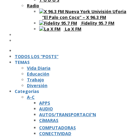
Radio
“El Palo con Coco” – X 96.3 FM
Fidelity 95.7 FM
La X FM
Ví­deos
Podcasts
TODOS LOS “POSTS”
TEMAS
Vida Diaria
Educación
Trabajo
Diversión
Categorí­as
A-C
APPS
AUDIO
AUTOS/TRANSPORTACIí“N
CíMARAS
COMPUTADORAS
CONECTIVIDAD