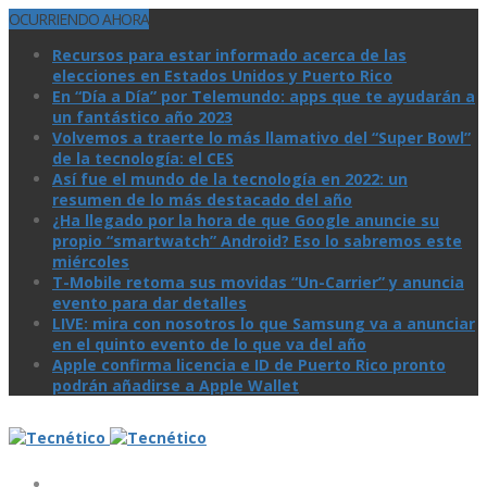
OCURRIENDO AHORA
Recursos para estar informado acerca de las
elecciones en Estados Unidos y Puerto Rico
En “Día a Día” por Telemundo: apps que te ayudarán a
un fantástico año 2023
Volvemos a traerte lo más llamativo del “Super Bowl”
de la tecnologí­a: el CES
Así­ fue el mundo de la tecnologí­a en 2022: un
resumen de lo más destacado del año
¿Ha llegado por la hora de que Google anuncie su
propio “smartwatch” Android? Eso lo sabremos este
miércoles
T-Mobile retoma sus movidas “Un-Carrier” y anuncia
evento para dar detalles
LIVE: mira con nosotros lo que Samsung va a anunciar
en el quinto evento de lo que va del año
Apple confirma licencia e ID de Puerto Rico pronto
podrán añadirse a Apple Wallet