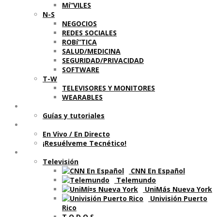
Mí“VILES
N-S
NEGOCIOS
REDES SOCIALES
ROBí“TICA
SALUD/MEDICINA
SEGURIDAD/PRIVACIDAD
SOFTWARE
T-W
TELEVISORES Y MONITORES
WEARABLES
Aprende
Guí­as y tutoriales
Shows
En Vivo / En Directo
¡Resuélveme Tecnético!
Segmentos en otros medios
Televisión
CNN En Español
Telemundo
UniMás Nueva York
Univisión Puerto
Rico
T O D O S