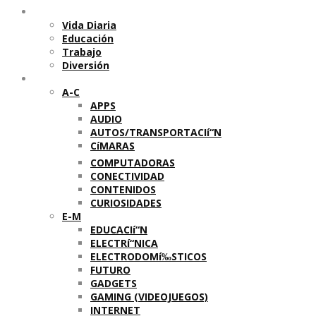
Temas
Vida Diaria
Educación
Trabajo
Diversión
Categorí­as
A-C
APPS
AUDIO
AUTOS/TRANSPORTACIí“N
CíMARAS
COMPUTADORAS
CONECTIVIDAD
CONTENIDOS
CURIOSIDADES
E-M
EDUCACIí“N
ELECTRí“NICA
ELECTRODOMí‰STICOS
FUTURO
GADGETS
GAMING (VIDEOJUEGOS)
INTERNET