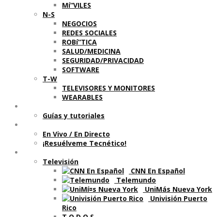
Mí“VILES
N-S
NEGOCIOS
REDES SOCIALES
ROBí“TICA
SALUD/MEDICINA
SEGURIDAD/PRIVACIDAD
SOFTWARE
T-W
TELEVISORES Y MONITORES
WEARABLES
Aprende
Guí­as y tutoriales
Shows
En Vivo / En Directo
¡Resuélveme Tecnético!
Segmentos en otros medios
Televisión
CNN En Español
Telemundo
UniMás Nueva York
Univisión Puerto
Rico
T O D O S