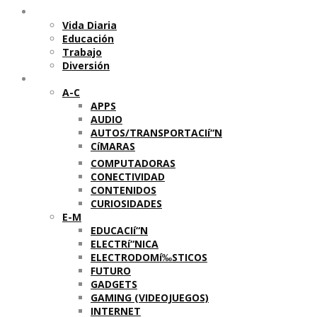
Temas
Vida Diaria
Educación
Trabajo
Diversión
Categorí­as
A-C
APPS
AUDIO
AUTOS/TRANSPORTACIí“N
CíMARAS
COMPUTADORAS
CONECTIVIDAD
CONTENIDOS
CURIOSIDADES
E-M
EDUCACIí“N
ELECTRí“NICA
ELECTRODOMí‰STICOS
FUTURO
GADGETS
GAMING (VIDEOJUEGOS)
INTERNET