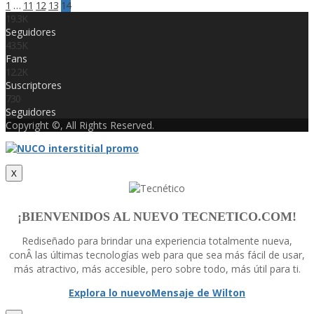
1
…
11
12
13
14
19.3K
Seguidores
43.5K
Fans
12.2K
Suscriptores
730
Seguidores
Copyright ©, All Rights Reserved.
X
¡BIENVENIDOS AL NUEVO TECNETICO.COM!
Rediseñado para brindar una experiencia totalmente nueva,
conÂ las últimas tecnologí­as web para que sea más fácil de usar,
más atractivo, más accesible, pero sobre todo, más útil para ti.
Explora lo nuevo
Mensaje de Wilton