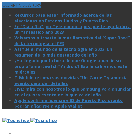
OCURRIENDO AHORA
Recursos para estar informado acerca de las
elecciones en Estados Unidos y Puerto Rico
En “Día a Día” por Telemundo: apps que te ayudarán a
un fantástico año 2023
Volvemos a traerte lo más llamativo del “Super Bowl”
de la tecnologí­a: el CES
Así­ fue el mundo de la tecnologí­a en 2022: un
resumen de lo más destacado del año
¿Ha llegado por la hora de que Google anuncie su
propio “smartwatch” Android? Eso lo sabremos este
miércoles
T-Mobile retoma sus movidas “Un-Carrier” y anuncia
evento para dar detalles
LIVE: mira con nosotros lo que Samsung va a anunciar
en el quinto evento de lo que va del año
Apple confirma licencia e ID de Puerto Rico pronto
podrán añadirse a Apple Wallet