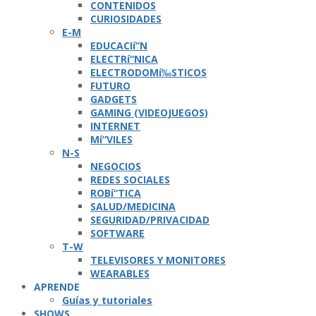
CONTENIDOS
CURIOSIDADES
E-M
EDUCACIí“N
ELECTRí“NICA
ELECTRODOMí‰STICOS
FUTURO
GADGETS
GAMING (VIDEOJUEGOS)
INTERNET
Mí“VILES
N-S
NEGOCIOS
REDES SOCIALES
ROBí“TICA
SALUD/MEDICINA
SEGURIDAD/PRIVACIDAD
SOFTWARE
T-W
TELEVISORES Y MONITORES
WEARABLES
APRENDE
Guí­as y tutoriales
SHOWS