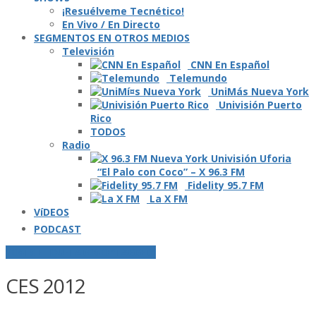
¡Resuélveme Tecnético!
En Vivo / En Directo
SEGMENTOS EN OTROS MEDIOS
Televisión
CNN En Español
Telemundo
UniMás Nueva York
Univisión Puerto
Rico
TODOS
Radio
“El Palo con Coco” – X 96.3 FM
Fidelity 95.7 FM
La X FM
VíDEOS
PODCAST
POSTS ETIQUETADOS O "TAGGED"
CES 2012