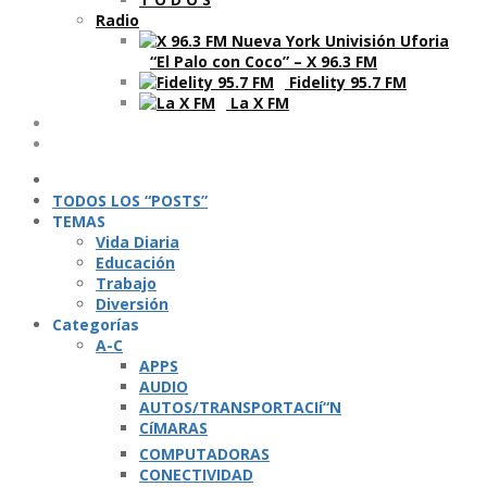
Radio
“El Palo con Coco” – X 96.3 FM
Fidelity 95.7 FM
La X FM
Ví­deos
Podcasts
TODOS LOS “POSTS”
TEMAS
Vida Diaria
Educación
Trabajo
Diversión
Categorí­as
A-C
APPS
AUDIO
AUTOS/TRANSPORTACIí“N
CíMARAS
COMPUTADORAS
CONECTIVIDAD