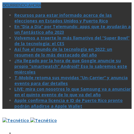
OCURRIENDO AHORA
Recursos para estar informado acerca de las
elecciones en Estados Unidos y Puerto Rico
En “Día a Día” por Telemundo: apps que te ayudarán a
un fantástico año 2023
Volvemos a traerte lo más llamativo del “Super Bowl”
de la tecnologí­a: el CES
Así­ fue el mundo de la tecnologí­a en 2022: un
resumen de lo más destacado del año
¿Ha llegado por la hora de que Google anuncie su
propio “smartwatch” Android? Eso lo sabremos este
miércoles
T-Mobile retoma sus movidas “Un-Carrier” y anuncia
evento para dar detalles
LIVE: mira con nosotros lo que Samsung va a anunciar
en el quinto evento de lo que va del año
Apple confirma licencia e ID de Puerto Rico pronto
podrán añadirse a Apple Wallet