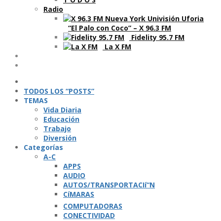
Radio
“El Palo con Coco” – X 96.3 FM
Fidelity 95.7 FM
La X FM
Ví­deos
Podcasts
TODOS LOS “POSTS”
TEMAS
Vida Diaria
Educación
Trabajo
Diversión
Categorí­as
A-C
APPS
AUDIO
AUTOS/TRANSPORTACIí“N
CíMARAS
COMPUTADORAS
CONECTIVIDAD