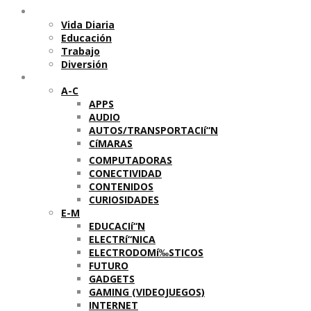
Temas
Vida Diaria
Educación
Trabajo
Diversión
Categorí­as
A-C
APPS
AUDIO
AUTOS/TRANSPORTACIí“N
CíMARAS
COMPUTADORAS
CONECTIVIDAD
CONTENIDOS
CURIOSIDADES
E-M
EDUCACIí“N
ELECTRí“NICA
ELECTRODOMí‰STICOS
FUTURO
GADGETS
GAMING (VIDEOJUEGOS)
INTERNET