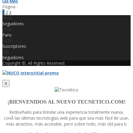
LEE MÁS
Página :
1
2
3
19.3K
Seguidores
43.5K
Fans
12.2K
Suscriptores
730
Seguidores
Copyright ©, All Rights Reserved.
X
¡BIENVENIDOS AL NUEVO TECNETICO.COM!
Rediseñado para brindar una experiencia totalmente nueva,
conÂ las últimas tecnologí­as web para que sea más fácil de usar,
más atractivo, más accesible, pero sobre todo, más útil para ti.