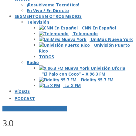
¡Resuélveme Tecnético!
En Vivo / En Directo
SEGMENTOS EN OTROS MEDIOS
Televisión
CNN En Español
Telemundo
UniMás Nueva York
Univisión Puerto
Rico
TODOS
Radio
“El Palo con Coco” – X 96.3 FM
Fidelity 95.7 FM
La X FM
VíDEOS
PODCAST
POSTS ETIQUETADOS O "TAGGED"
3.0