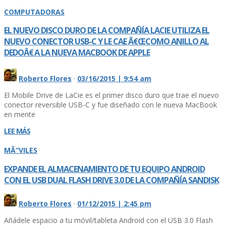
COMPUTADORAS
EL NUEVO DISCO DURO DE LA COMPAÑÍ­A LACIE UTILIZA EL
NUEVO CONECTOR USB-C Y LE CAE Â€ŒCOMO ANILLO AL
DEDOÂ€ A LA NUEVA MACBOOK DE APPLE
Roberto Flores
·
03/16/2015 | 9:54 am
El Mobile Drive de LaCie es el primer disco duro que trae el nuevo
conector reversible USB-C y fue diseñado con le nueva MacBook
en mente
LEE MÁS
MÃ“VILES
EXPANDE EL ALMACENAMIENTO DE TU EQUIPO ANDROID
CON EL USB DUAL FLASH DRIVE 3.0 DE LA COMPAÑÍ­A SANDISK
Roberto Flores
·
01/12/2015 | 2:45 pm
Añádele espacio a tu móvil/tableta Android con el USB 3.0 Flash