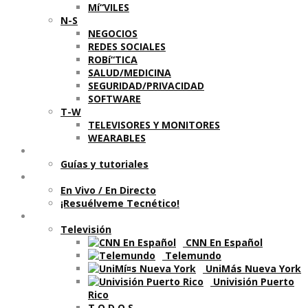
Mí“VILES
N-S
NEGOCIOS
REDES SOCIALES
ROBí“TICA
SALUD/MEDICINA
SEGURIDAD/PRIVACIDAD
SOFTWARE
T-W
TELEVISORES Y MONITORES
WEARABLES
Aprende
Guí­as y tutoriales
Shows
En Vivo / En Directo
¡Resuélveme Tecnético!
Segmentos en otros medios
Televisión
CNN En Español
Telemundo
UniMás Nueva York
Univisión Puerto
Rico
T O D O S