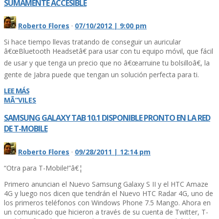
SUMAMENTE ACCESIBLE
Roberto Flores
·
07/10/2012 | 9:00 pm
Si hace tiempo llevas tratando de conseguir un auricular
â€œBluetooth Headsetâ€ para usar con tu equipo móvil, que fácil
de usar y que tenga un precio que no â€œarruine tu bolsilloâ€, la
gente de Jabra puede que tengan un solución perfecta para ti.
LEE MÁS
MÃ“VILES
SAMSUNG GALAXY TAB 10.1 DISPONIBLE PRONTO EN LA RED
DE T-MOBILE
Roberto Flores
·
09/28/2011 | 12:14 pm
“Otra para T-Mobile!”â€¦
Primero anuncian el Nuevo Samsung Galaxy S II y el HTC Amaze
4G y luego nos dicen que tendrán el Nuevo HTC Radar 4G, uno de
los primeros teléfonos con Windows Phone 7.5 Mango. Ahora en
un comunicado que hicieron a través de su cuenta de Twitter, T-