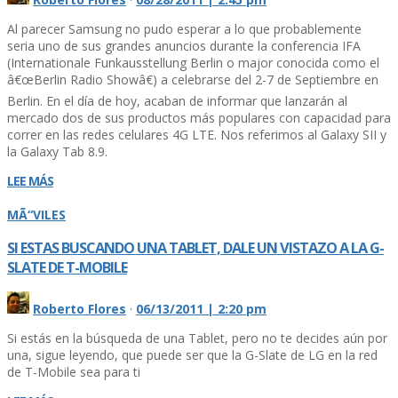
Al parecer Samsung no pudo esperar a lo que probablemente
seria uno de sus grandes anuncios durante la conferencia IFA
(Internationale Funkausstellung Berlin o major conocida como el
â€œBerlin Radio Showâ€) a celebrarse del 2-7 de Septiembre en
Berlin. En el dí­a de hoy, acaban de informar que lanzarán al
mercado dos de sus productos más populares con capacidad para
correr en las redes celulares 4G LTE. Nos referimos al Galaxy SII y
la Galaxy Tab 8.9.
LEE MÁS
MÃ“VILES
SI ESTAS BUSCANDO UNA TABLET, DALE UN VISTAZO A LA G-
SLATE DE T-MOBILE
Roberto Flores
·
06/13/2011 | 2:20 pm
Si estás en la búsqueda de una Tablet, pero no te decides aún por
una, sigue leyendo, que puede ser que la G-Slate de LG en la red
de T-Mobile sea para ti