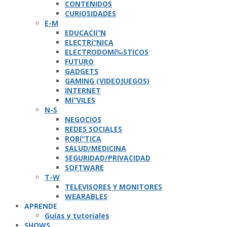
CONTENIDOS
CURIOSIDADES
E-M
EDUCACIí“N
ELECTRí“NICA
ELECTRODOMí‰STICOS
FUTURO
GADGETS
GAMING (VIDEOJUEGOS)
INTERNET
Mí“VILES
N-S
NEGOCIOS
REDES SOCIALES
ROBí“TICA
SALUD/MEDICINA
SEGURIDAD/PRIVACIDAD
SOFTWARE
T-W
TELEVISORES Y MONITORES
WEARABLES
APRENDE
Guí­as y tutoriales
SHOWS