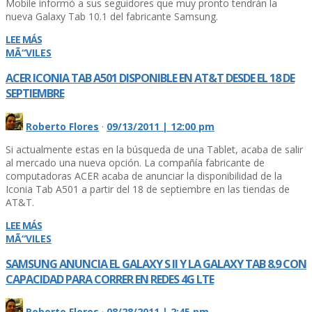
Mobile informó a sus seguidores que muy pronto tendrán la
nueva Galaxy Tab 10.1 del fabricante Samsung.
LEE MÁS
MÃ“VILES
ACER ICONIA TAB A501 DISPONIBLE EN AT&T DESDE EL 18 DE
SEPTIEMBRE
Roberto Flores
·
09/13/2011 | 12:00 pm
Si actualmente estas en la búsqueda de una Tablet, acaba de salir
al mercado una nueva opción. La compañí­a fabricante de
computadoras ACER acaba de anunciar la disponibilidad de la
Iconia Tab A501 a partir del 18 de septiembre en las tiendas de
AT&T.
LEE MÁS
MÃ“VILES
SAMSUNG ANUNCIA EL GALAXY S II Y LA GALAXY TAB 8.9 CON
CAPACIDAD PARA CORRER EN REDES 4G LTE
Roberto Flores
·
08/28/2011 | 2:45 pm