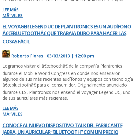
LEE MÁS
MÃ“VILES
EL VOYAGER LEGEND UC DE PLANTRONICS ES UN AUDÍ­FONO
Â€ŒBLUETOOTHÂ€ QUE TRABAJA DURO PARA HACER LAS
COSAS FÁCIL
Roberto Flores
·
03/03/2013 | 12:00 pm
Logramos visitar el â€œboothâ€ de la compañí­a Plantronics
durante el Mobile World Congress en donde nos enseñaron
algunos de sus más recientes audí­fonos y equipos con tecnologí­a
â€œbluetoothâ€ para el consumidor. Originalmente anunciado
durante CES, Plantronics nos enseñó el Voyager Legend UC, uno
de sus auriculares más recientes.
LEE MÁS
MÃ“VILES
CONOCE AL NUEVO DISPOSITIVO TALK DEL FABRICANTE
JABRA, UN AURICULAR “BLUETOOTH” CON UN PRECIO