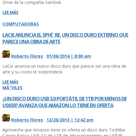
Drive de la compañí­a SanDisk
LEE MÁS
COMPUTADORAS
LACIE ANUNCIA EL SPHÍ¨RE, UN DISCO DURO EXTERNO QUE
PARECE UNA OBRA DE ARTE
Roberto Flores
·
01/06/2014 | 8:00 am
LaCie anuncia un nuevo disco duro que parece ser una obra de
arte y su costo te sorprenderá
LEE MÁS
MÃ“VILES
¿UN DISCO DURO USB 3.0 PORTÁTIL DE 1TB POR MENOS DE
US$50? AVANZA QUE AMAZON LO TIENE EN OFERTA
Roberto Flores
·
12/26/2013 | 12:42 pm
Aprovecha que Amazon tiene en oferta un disco duro Toshiba
Canvio Basics USB 3.0 de 1TB de almacenamiento en US$48