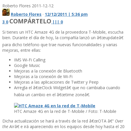
Roberto Flores
2011-12-12
Roberto Flores
·
12/12/2011 | 5:36 pm
COMPÁRTELO
3
0
|
|
|
0
Si tienes un HTC Amaze 4G de la proveedora T-Mobile, escucha
bien. Durante el dí­a de hoy, la compañí­a lanzó un â€œupdateâ€
para dicho teléfono que trae nuevas funcionalidades y varias
mejoras, entre ellas:
IMS Wi-Fi Calling
Google Music
Mejoras a la conexión de Bluetooth
Mejoras a la conexión de Wi-Fi
Mejoras a las aplicaciones de Twitter y Peep
Arregla el â€œClock Widgetâ€ que no cambiaba cuando
habí­a un cambio en el â€œtime zoneâ€.
HTC Amaze 4G en la red de T-Mobile / Foto: T-Mobile
Dicha actualización se hará a través de la red â€œOTA â€“
Over
the Air
â€ e irá apareciendo en los equipos desde hoy hasta el 20