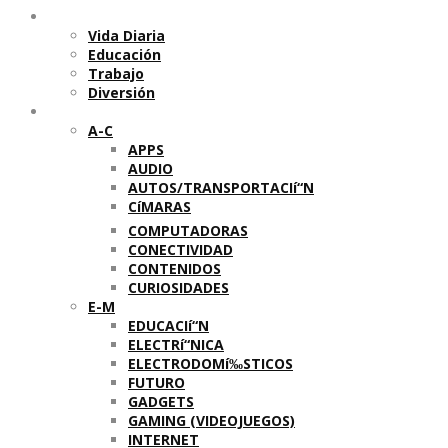
Temas
Vida Diaria
Educación
Trabajo
Diversión
Categorí­as
A-C
APPS
AUDIO
AUTOS/TRANSPORTACIí“N
CíMARAS
COMPUTADORAS
CONECTIVIDAD
CONTENIDOS
CURIOSIDADES
E-M
EDUCACIí“N
ELECTRí“NICA
ELECTRODOMí‰STICOS
FUTURO
GADGETS
GAMING (VIDEOJUEGOS)
INTERNET