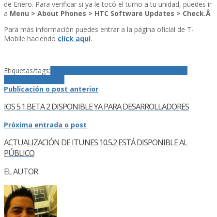
de Enero. Para verificar si ya le tocó el turno a tu unidad, puedes ir
a
Menu > About Phones > HTC Software Updates > Check.Â
Para más información puedes entrar a la página oficial de T-
Mobile haciendo
click aquí­
.
Etiquetas/tags:
4G
Android
Google
HSPA+
HTC
HTC Amaze
4G
Sense
T-Mobile
Publicación o post anterior
IOS 5.1 BETA 2 DISPONIBLE YA PARA DESARROLLADORES
Próxima entrada o post
ACTUALIZACIÓN DE ITUNES 10.5.2 ESTÁ DISPONIBLE AL
PÚBLICO
EL AUTOR