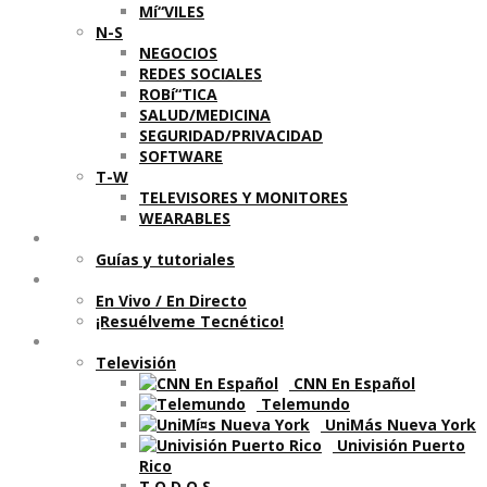
Mí“VILES
N-S
NEGOCIOS
REDES SOCIALES
ROBí“TICA
SALUD/MEDICINA
SEGURIDAD/PRIVACIDAD
SOFTWARE
T-W
TELEVISORES Y MONITORES
WEARABLES
Aprende
Guí­as y tutoriales
Shows
En Vivo / En Directo
¡Resuélveme Tecnético!
Segmentos en otros medios
Televisión
CNN En Español
Telemundo
UniMás Nueva York
Univisión Puerto
Rico
T O D O S