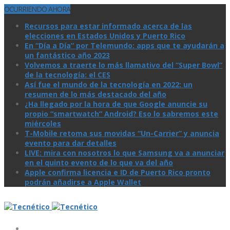
OCURRIENDO AHORA
Recursos para estar informado acerca de las
elecciones en Estados Unidos y Puerto Rico
En “Día a Día” por Telemundo: apps que te ayudarán a
un fantástico año 2023
Volvemos a traerte lo más llamativo del “Super Bowl”
de la tecnologí­a: el CES
Así­ fue el mundo de la tecnologí­a en 2022: un
resumen de lo más destacado del año
¿Ha llegado por la hora de que Google anuncie su
propio “smartwatch” Android? Eso lo sabremos este
miércoles
T-Mobile retoma sus movidas “Un-Carrier” y anuncia
evento para dar detalles
LIVE: mira con nosotros lo que Samsung va a anunciar
en el quinto evento de lo que va del año
Apple confirma licencia e ID de Puerto Rico pronto
podrán añadirse a Apple Wallet