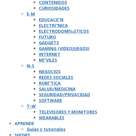
CONTENIDOS
CURIOSIDADES
E-M
EDUCACIí“N
ELECTRí“NICA
ELECTRODOMí‰STICOS
FUTURO
GADGETS
GAMING (VIDEOJUEGOS)
INTERNET
Mí“VILES
N-S
NEGOCIOS
REDES SOCIALES
ROBí“TICA
SALUD/MEDICINA
SEGURIDAD/PRIVACIDAD
SOFTWARE
T-W
TELEVISORES Y MONITORES
WEARABLES
APRENDE
Guí­as y tutoriales
SHOWS