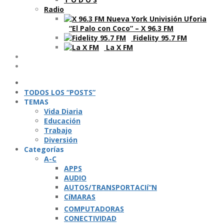
Radio
“El Palo con Coco” – X 96.3 FM
Fidelity 95.7 FM
La X FM
Ví­deos
Podcasts
TODOS LOS “POSTS”
TEMAS
Vida Diaria
Educación
Trabajo
Diversión
Categorí­as
A-C
APPS
AUDIO
AUTOS/TRANSPORTACIí“N
CíMARAS
COMPUTADORAS
CONECTIVIDAD