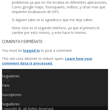
problemas ya que no me localiza en diferentes aplicaciones,
Como google maps, foursquares, redbox, y otras mas que
requieren localizacion de GPS.
Si alguien sabe se lo agradezco que me deje saber,
Nota: este es el segundo telefono, ya que el primero lo
cambie por esto mismo, y este hace lo mismo.
COMENTA Y EXPRÉSATE
You must be
logged in
to post a comment.
This site uses Akismet to reduce spam.
Learn how your
comment data is processed.
19.3K
Seguidores
43.5K
Fans
12.2K
Suscriptores
730
Seguidores
Copyright ©, All Rights Reserved.