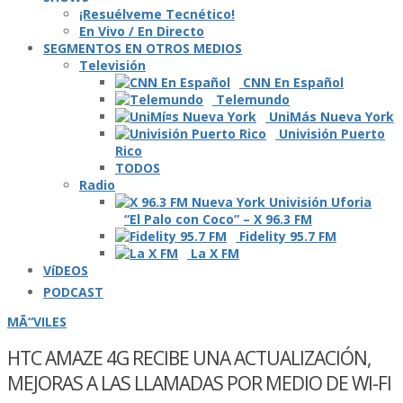
¡Resuélveme Tecnético!
En Vivo / En Directo
SEGMENTOS EN OTROS MEDIOS
Televisión
CNN En Español
Telemundo
UniMás Nueva York
Univisión Puerto
Rico
TODOS
Radio
“El Palo con Coco” – X 96.3 FM
Fidelity 95.7 FM
La X FM
VíDEOS
PODCAST
MÃ“VILES
HTC AMAZE 4G RECIBE UNA ACTUALIZACIÓN,
MEJORAS A LAS LLAMADAS POR MEDIO DE WI-FI