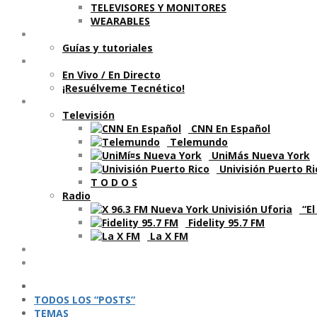
TELEVISORES Y MONITORES
WEARABLES
Aprende
Guí­as y tutoriales
Shows
En Vivo / En Directo
¡Resuélveme Tecnético!
Segmentos en otros medios
Televisión
CNN En Español
Telemundo
UniMás Nueva York
Univisión Puerto Ri
T O D O S
Radio
“El
Fidelity 95.7 FM
La X FM
Ví­deos
Podcasts
TODOS LOS “POSTS”
TEMAS