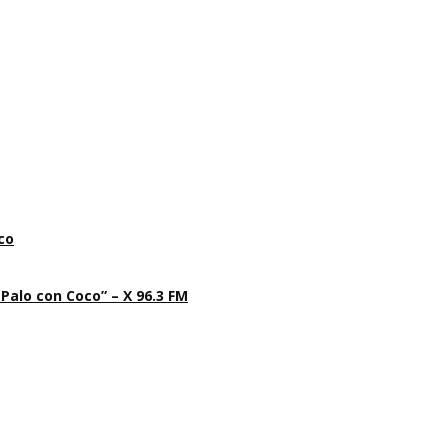
co
 Palo con Coco” – X 96.3 FM