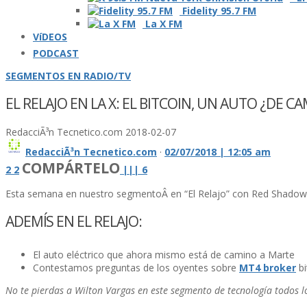
Fidelity 95.7 FM
La X FM
VíDEOS
PODCAST
SEGMENTOS EN RADIO/TV
EL RELAJO EN LA X: EL BITCOIN, UN AUTO ¿DE C
RedacciÃ³n Tecnetico.com
2018-02-07
RedacciÃ³n Tecnetico.com
·
02/07/2018 | 12:05 am
COMPÁRTELO
2
2
|
|
|
6
Esta semana en nuestro segmentoÂ en “El Relajo” con Red Shado
ADEMÍS EN EL RELAJO:
El auto eléctrico que ahora mismo está de camino a Marte
Contestamos preguntas de los oyentes sobre
MT4 broker
bi
No te pierdas a Wilton Vargas en este segmento de tecnologí­a todos l