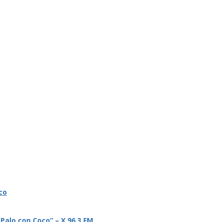
co
 Palo con Coco” – X 96.3 FM