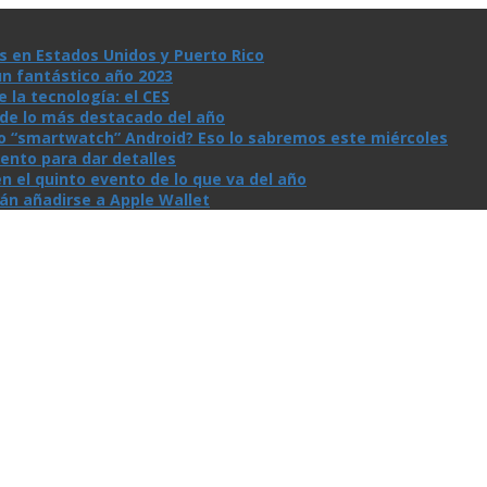
s en Estados Unidos y Puerto Rico
un fantástico año 2023
la tecnologí­a: el CES
n de lo más destacado del año
io “smartwatch” Android? Eso lo sabremos este miércoles
ento para dar detalles
n el quinto evento de lo que va del año
rán añadirse a Apple Wallet