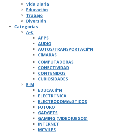
Vida Diaria
Educación
Trabajo
Diversión
Categorí­as
A-C
APPS
AUDIO
AUTOS/TRANSPORTACIí“N
CíMARAS
COMPUTADORAS
CONECTIVIDAD
CONTENIDOS
CURIOSIDADES
E-M
EDUCACIí“N
ELECTRí“NICA
ELECTRODOMí‰STICOS
FUTURO
GADGETS
GAMING (VIDEOJUEGOS)
INTERNET
Mí“VILES