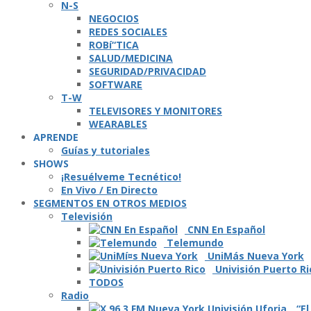
N-S
NEGOCIOS
REDES SOCIALES
ROBí“TICA
SALUD/MEDICINA
SEGURIDAD/PRIVACIDAD
SOFTWARE
T-W
TELEVISORES Y MONITORES
WEARABLES
APRENDE
Guí­as y tutoriales
SHOWS
¡Resuélveme Tecnético!
En Vivo / En Directo
SEGMENTOS EN OTROS MEDIOS
Televisión
CNN En Español
Telemundo
UniMás Nueva York
Univisión Puerto Ri
TODOS
Radio
“El