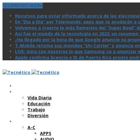
OCURRIENDO AHORA
Recursos para estar informado acerca de las eleccione
En “Día a Día” por Telemundo: apps que te ayudarán a 
Volvemos a traerte lo más llamativo del “Super Bowl” de 
Así­ fue el mundo de la tecnologí­a en 2022: un resume
¿Ha llegado por la hora de que Google anuncie su prop
T-Mobile retoma sus movidas “Un-Carrier” y anuncia ev
LIVE: mira con nosotros lo que Samsung va a anunciar e
Apple confirma licencia e ID de Puerto Rico pronto pod
Temas
Vida Diaria
Educación
Trabajo
Diversión
Categorí­as
A-C
APPS
AUDIO