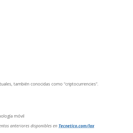
tuales, también conocidas como “criptocurrencies”.
ologí­a móvil
mentos anteriores disponibles en
Tecnetico.com/lax