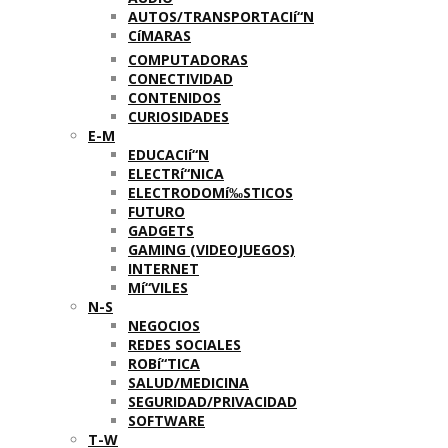
AUTOS/TRANSPORTACIí“N
CíMARAS
COMPUTADORAS
CONECTIVIDAD
CONTENIDOS
CURIOSIDADES
E-M
EDUCACIí“N
ELECTRí“NICA
ELECTRODOMí‰STICOS
FUTURO
GADGETS
GAMING (VIDEOJUEGOS)
INTERNET
Mí“VILES
N-S
NEGOCIOS
REDES SOCIALES
ROBí“TICA
SALUD/MEDICINA
SEGURIDAD/PRIVACIDAD
SOFTWARE
T-W