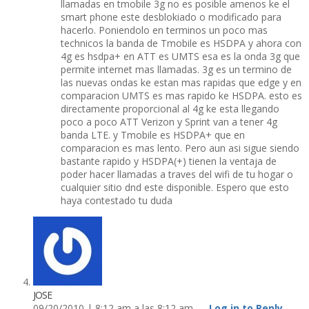
llamadas en tmobile 3g no es posible amenos ke el
smart phone este desblokiado o modificado para
hacerlo. Poniendolo en terminos un poco mas
technicos la banda de Tmobile es HSDPA y ahora con
4g es hsdpa+ en ATT es UMTS esa es la onda 3g que
permite internet mas llamadas. 3g es un termino de
las nuevas ondas ke estan mas rapidas que edge y en
comparacion UMTS es mas rapido ke HSDPA. esto es
directamente proporcional al 4g ke esta llegando
poco a poco ATT Verizon y Sprint van a tener 4g
banda LTE. y Tmobile es HSDPA+ que en
comparacion es mas lento. Pero aun asi sigue siendo
bastante rapido y HSDPA(+) tienen la ventaja de
poder hacer llamadas a traves del wifi de tu hogar o
cualquier sitio dnd este disponible. Espero que esto
haya contestado tu duda
JOSE
09/20/2010 | 8:12 am a las 8:12 am —
Log in to Reply