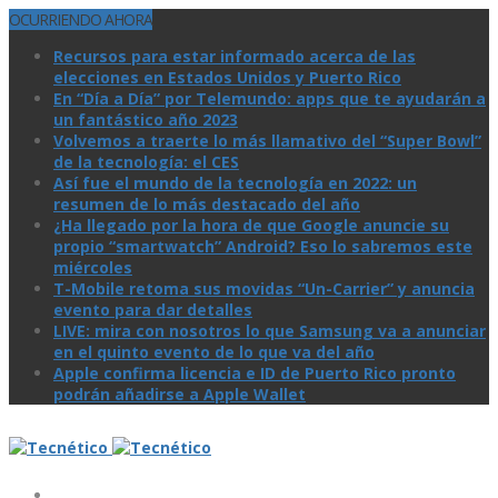
OCURRIENDO AHORA
Recursos para estar informado acerca de las
elecciones en Estados Unidos y Puerto Rico
En “Día a Día” por Telemundo: apps que te ayudarán a
un fantástico año 2023
Volvemos a traerte lo más llamativo del “Super Bowl”
de la tecnologí­a: el CES
Así­ fue el mundo de la tecnologí­a en 2022: un
resumen de lo más destacado del año
¿Ha llegado por la hora de que Google anuncie su
propio “smartwatch” Android? Eso lo sabremos este
miércoles
T-Mobile retoma sus movidas “Un-Carrier” y anuncia
evento para dar detalles
LIVE: mira con nosotros lo que Samsung va a anunciar
en el quinto evento de lo que va del año
Apple confirma licencia e ID de Puerto Rico pronto
podrán añadirse a Apple Wallet