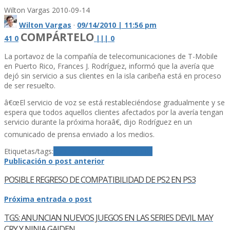
Wilton Vargas
2010-09-14
Wilton Vargas
·
09/14/2010 | 11:56 pm
COMPÁRTELO
41
0
|
|
|
0
La portavoz de la compañí­a de telecomunicaciones de T-Mobile
en Puerto Rico, Frances J. Rodrí­guez, informó que la averí­a que
dejó sin servicio a sus clientes en la isla caribeña está en proceso
de ser resuelto.
â€œEl servicio de voz se está restableciéndose gradualmente y se
espera que todos aquellos clientes afectados por la averí­a tengan
servicio durante la próxima horaâ€, dijo Rodrí­guez en un
comunicado de prensa enviado a los medios.
Etiquetas/tags:
Averia
Puerto Rico
T-Mobile
Publicación o post anterior
POSIBLE REGRESO DE COMPATIBILIDAD DE PS2 EN PS3
Próxima entrada o post
TGS: ANUNCIAN NUEVOS JUEGOS EN LAS SERIES DEVIL MAY
CRY Y NINJA GAIDEN