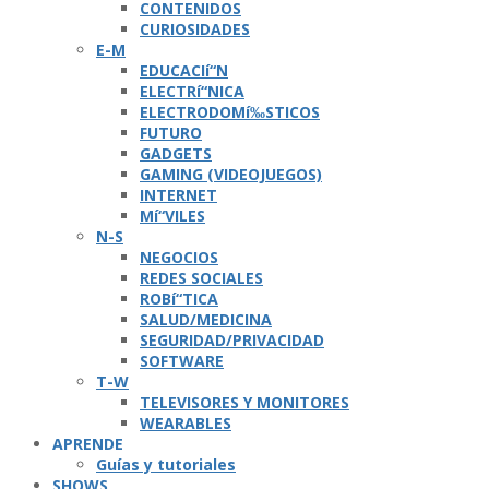
CONTENIDOS
CURIOSIDADES
E-M
EDUCACIí“N
ELECTRí“NICA
ELECTRODOMí‰STICOS
FUTURO
GADGETS
GAMING (VIDEOJUEGOS)
INTERNET
Mí“VILES
N-S
NEGOCIOS
REDES SOCIALES
ROBí“TICA
SALUD/MEDICINA
SEGURIDAD/PRIVACIDAD
SOFTWARE
T-W
TELEVISORES Y MONITORES
WEARABLES
APRENDE
Guí­as y tutoriales
SHOWS