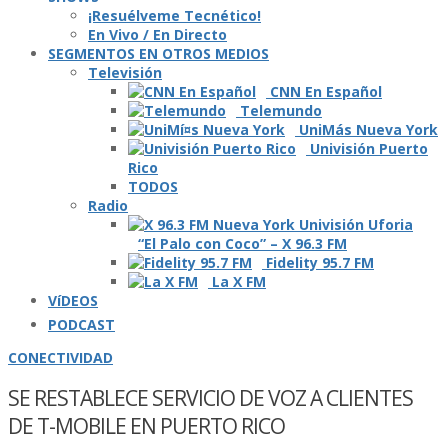
¡Resuélveme Tecnético!
En Vivo / En Directo
SEGMENTOS EN OTROS MEDIOS
Televisión
CNN En Español
Telemundo
UniMás Nueva York
Univisión Puerto
Rico
TODOS
Radio
“El Palo con Coco” – X 96.3 FM
Fidelity 95.7 FM
La X FM
VíDEOS
PODCAST
CONECTIVIDAD
SE RESTABLECE SERVICIO DE VOZ A CLIENTES
DE T-MOBILE EN PUERTO RICO