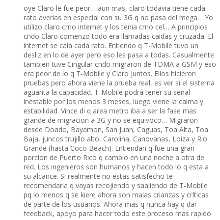
oye Claro le fue peor… aun mas, claro todavia tiene cada
rato averias en especial con su 3G q no pasa del mega… Yo
utilizo claro cmo internet y los tenia cmo cel… A principios
cndo Claro comenzo todo era llamadas caidas y cruzada. El
internet se caia cada rato. Entiendo q T-Mobile tuvo un
desliz en lo de ayer pero eso les pasa a todas. Casualmente
tambien tuve Cingular cndo migraron de TDMA a GSM y eso
era peor de lo q T-Mobile y Claro juntos. Ellos hicieron
pruebas pero ahora viene la prueba real, es ver si el sistema
aguanta la capacidad. T-Mobile podrá tener su señal
inestable por los menos 3 meses, luego viene la calma y
estabilidad. Vince di q area metro iba a ser la fase mas
grande de migracion a 3G y no se equivoco… Migraron
desde Doado, Bayamon, San Juan, Caguas, Toa Alta, Toa
Baja, juncos trujillo alto, Carolina, Canovanas, Loiza y Rio
Grande (hasta Coco Beach). Entiendan q fue una gran
porcion de Puerto Rico q cambio en una noche a otra de
red. Los ingenieros son humanos y hacen todo lo q esta a
su alcance. Si realmente no estas satisfecho te
recomendaria q vayas recojiendo y saaliendo de T-Mobile
pq lo menos q se kiere ahora son malas crianzas y crí­ticas
de parte de los usuarios. Ahora mas q nunca hay q dar
feedback, apoyo para hacer todo este proceso mas rapido