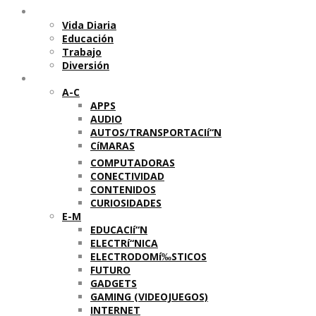
Temas
Vida Diaria
Educación
Trabajo
Diversión
Categorí­as
A-C
APPS
AUDIO
AUTOS/TRANSPORTACIí“N
CíMARAS
COMPUTADORAS
CONECTIVIDAD
CONTENIDOS
CURIOSIDADES
E-M
EDUCACIí“N
ELECTRí“NICA
ELECTRODOMí‰STICOS
FUTURO
GADGETS
GAMING (VIDEOJUEGOS)
INTERNET