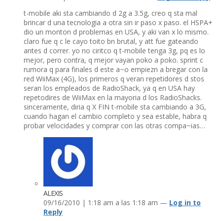
t-mobile aki sta cambiando d 2g a 3.5g, creo q sta mal
brincar d una tecnologia a otra sin ir paso x paso. el HSPA+
dio un monton d problemas en USA, y aki van x lo mismo.
claro fue q c le cayo toito bn brutal, y att fue gateando
antes d correr. yo no ciritco q t-mobile tenga 3g, pq es lo
mejor, pero contra, q mejor vayan poko a poko. sprint c
rumora q para finales d este a~o empiezn a bregar con la
red WiiMax (4G), los primeros q veran repetidores d stos
seran los empleados de RadioShack, ya q en USA hay
repetodires de WiiMax en la mayoria d los RadioShacks.
sinceramente, diria q X FIN t-mobile sta cambiando a 3G,
cuando hagan el cambio completo y sea estable, habra q
probar velocidades y comprar con las otras compa~ias…
ALEXIS
09/16/2010 | 1:18 am a las 1:18 am —
Log in to
Reply