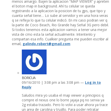
menos amargo. Bajen la aplicacion “MAP VIEWER” y apreten
el boton map in background. Ahí­ tu celular se queda
registrando a la aplicacion la posicion de tu gps, que tipo y
cuanta señal tiene… Lo sube al servidor y en una hora veras
q se refleja lo que tu celular indicó. En mi caso podran ver q
la parte de Coco Beach, Rio Grande hay Señal 3G pero debil.
Si todos tenemos esta aplicacion vamos a tener una mejor
vista de cmo esta la señal actualmente. Intentenlo y
compartan esa info. Cualkier pregunta me pueden escribir al
email,
galindo.robert@gmail.com
BORICUA
09/16/2010 | 3:08 pm a las 3:08 pm —
Log in to
Reply
Saludos mira yo usaba el map viewer a principios q
compre el nexus one lo borre jajaja pq no servia ya
2g estaba trazado. Pero lo volvi a usar ahora ya trace
un area de carolina y trujillo. Para poder retratar