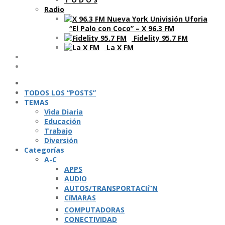
Radio
“El Palo con Coco” – X 96.3 FM
Fidelity 95.7 FM
La X FM
Ví­deos
Podcasts
TODOS LOS “POSTS”
TEMAS
Vida Diaria
Educación
Trabajo
Diversión
Categorí­as
A-C
APPS
AUDIO
AUTOS/TRANSPORTACIí“N
CíMARAS
COMPUTADORAS
CONECTIVIDAD