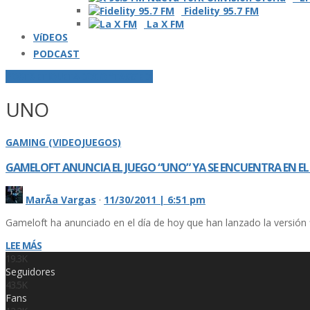
Fidelity 95.7 FM
La X FM
VíDEOS
PODCAST
POSTS ETIQUETADOS O "TAGGED"
UNO
GAMING (VIDEOJUEGOS)
GAMELOFT ANUNCIA EL JUEGO “UNO” YA SE ENCUENTRA EN E
MarÃ­a Vargas
·
11/30/2011 | 6:51 pm
Gameloft ha anunciado en el dí­a de hoy que han lanzado la versión f
LEE MÁS
19.3K
Seguidores
43.5K
Fans