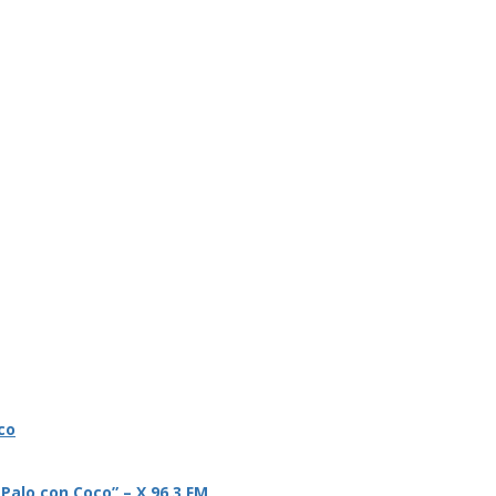
co
 Palo con Coco” – X 96.3 FM