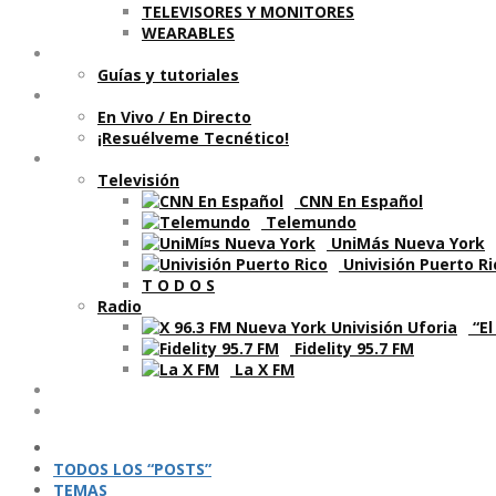
TELEVISORES Y MONITORES
WEARABLES
Aprende
Guí­as y tutoriales
Shows
En Vivo / En Directo
¡Resuélveme Tecnético!
Segmentos en otros medios
Televisión
CNN En Español
Telemundo
UniMás Nueva York
Univisión Puerto Ri
T O D O S
Radio
“El
Fidelity 95.7 FM
La X FM
Ví­deos
Podcasts
TODOS LOS “POSTS”
TEMAS