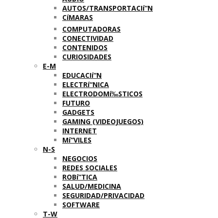
AUTOS/TRANSPORTACIí“N
CíMARAS
COMPUTADORAS
CONECTIVIDAD
CONTENIDOS
CURIOSIDADES
E-M
EDUCACIí“N
ELECTRí“NICA
ELECTRODOMí‰STICOS
FUTURO
GADGETS
GAMING (VIDEOJUEGOS)
INTERNET
Mí“VILES
N-S
NEGOCIOS
REDES SOCIALES
ROBí“TICA
SALUD/MEDICINA
SEGURIDAD/PRIVACIDAD
SOFTWARE
T-W