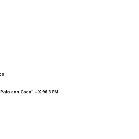
co
 Palo con Coco” – X 96.3 FM