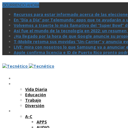
OCURRIENDO AHORA
Recursos para estar informado acerca de las eleccione
En “Día a Día” por Telemundo: apps que te ayudarán a 
Volvemos a traerte lo más llamativo del “Super Bowl” de 
Así­ fue el mundo de la tecnologí­a en 2022: un resume
¿Ha llegado por la hora de que Google anuncie su prop
T-Mobile retoma sus movidas “Un-Carrier” y anuncia ev
LIVE: mira con nosotros lo que Samsung va a anunciar e
Apple confirma licencia e ID de Puerto Rico pronto pod
Temas
Vida Diaria
Educación
Trabajo
Diversión
Categorí­as
A-C
APPS
AUDIO