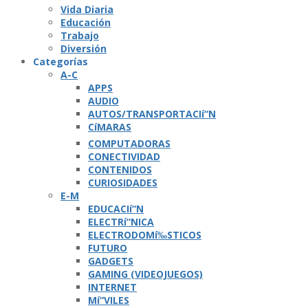
Vida Diaria
Educación
Trabajo
Diversión
Categorí­as
A-C
APPS
AUDIO
AUTOS/TRANSPORTACIí“N
CíMARAS
COMPUTADORAS
CONECTIVIDAD
CONTENIDOS
CURIOSIDADES
E-M
EDUCACIí“N
ELECTRí“NICA
ELECTRODOMí‰STICOS
FUTURO
GADGETS
GAMING (VIDEOJUEGOS)
INTERNET
Mí“VILES