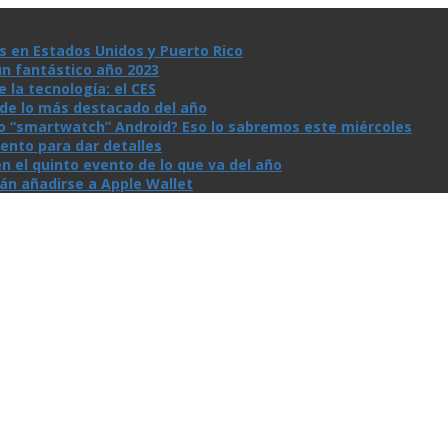
s en Estados Unidos y Puerto Rico
un fantástico año 2023
la tecnologí­a: el CES
n de lo más destacado del año
io “smartwatch” Android? Eso lo sabremos este miércoles
ento para dar detalles
n el quinto evento de lo que va del año
rán añadirse a Apple Wallet