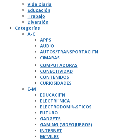
Vida Diaria
Educación
Trabajo
Diversión
Categorí­as
A-C
APPS
AUDIO
AUTOS/TRANSPORTACIí“N
CíMARAS
COMPUTADORAS
CONECTIVIDAD
CONTENIDOS
CURIOSIDADES
E-M
EDUCACIí“N
ELECTRí“NICA
ELECTRODOMí‰STICOS
FUTURO
GADGETS
GAMING (VIDEOJUEGOS)
INTERNET
Mí“VILES