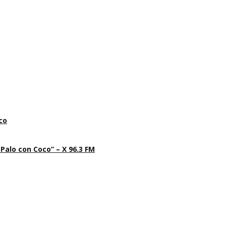
co
 Palo con Coco” – X 96.3 FM