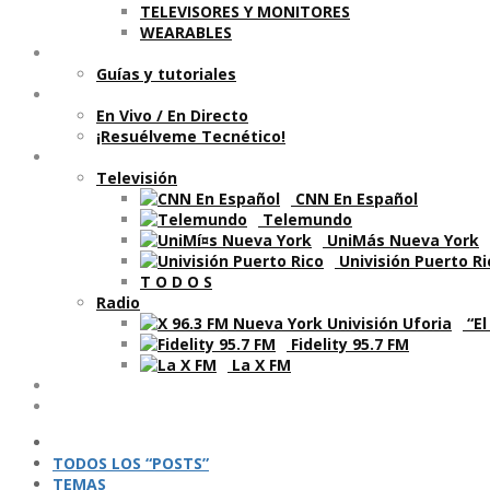
TELEVISORES Y MONITORES
WEARABLES
Aprende
Guí­as y tutoriales
Shows
En Vivo / En Directo
¡Resuélveme Tecnético!
Segmentos en otros medios
Televisión
CNN En Español
Telemundo
UniMás Nueva York
Univisión Puerto Ri
T O D O S
Radio
“El
Fidelity 95.7 FM
La X FM
Ví­deos
Podcasts
TODOS LOS “POSTS”
TEMAS