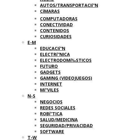
AUTOS/TRANSPORTACIí“N
CíMARAS
COMPUTADORAS
CONECTIVIDAD
CONTENIDOS
CURIOSIDADES
E-M
EDUCACIí“N
ELECTRí“NICA
ELECTRODOMí‰STICOS
FUTURO
GADGETS
GAMING (VIDEOJUEGOS)
INTERNET
Mí“VILES
N-S
NEGOCIOS
REDES SOCIALES
ROBí“TICA
SALUD/MEDICINA
SEGURIDAD/PRIVACIDAD
SOFTWARE
T-W