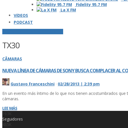
Fidelity 95.7 FM
La X FM
VíDEOS
PODCAST
POSTS ETIQUETADOS O "TAGGED"
TX30
CÃMARAS
NUEVA LÍ­NEA DE CÁMARAS DE SONY BUSCA COMPLACER AL 
Gustavo Franceschini
·
02/28/2013 | 2:39 pm
En un evento más í­ntimo de lo que nos tienen acostumbrados que t
cámaras.
LEE MÁS
19.3K
Seguidores
43.5K