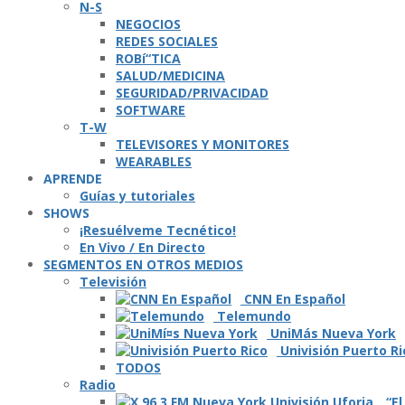
N-S
NEGOCIOS
REDES SOCIALES
ROBí“TICA
SALUD/MEDICINA
SEGURIDAD/PRIVACIDAD
SOFTWARE
T-W
TELEVISORES Y MONITORES
WEARABLES
APRENDE
Guí­as y tutoriales
SHOWS
¡Resuélveme Tecnético!
En Vivo / En Directo
SEGMENTOS EN OTROS MEDIOS
Televisión
CNN En Español
Telemundo
UniMás Nueva York
Univisión Puerto Ri
TODOS
Radio
“El