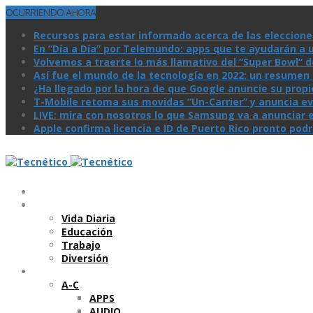
OCURRIENDO AHORA
Recursos para estar informado acerca de las eleccione
En “Día a Día” por Telemundo: apps que te ayudarán a 
Volvemos a traerte lo más llamativo del “Super Bowl” de 
Así­ fue el mundo de la tecnologí­a en 2022: un resume
¿Ha llegado por la hora de que Google anuncie su prop
T-Mobile retoma sus movidas “Un-Carrier” y anuncia ev
LIVE: mira con nosotros lo que Samsung va a anunciar e
Apple confirma licencia e ID de Puerto Rico pronto pod
Temas
Vida Diaria
Educación
Trabajo
Diversión
Categorí­as
A-C
APPS
AUDIO