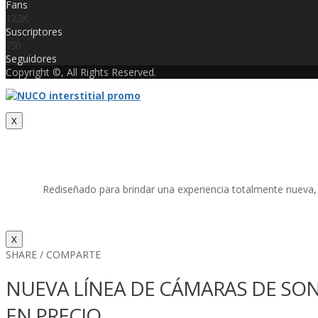
Fans
12.2K
Suscriptores
730
Seguidores
Copyright ©, All Rights Reserved.
X
Rediseñado para brindar una experiencia totalmente nueva, c
X
SHARE / COMPARTE
NUEVA LÍ­NEA DE CÁMARAS DE S
EN PRECIO