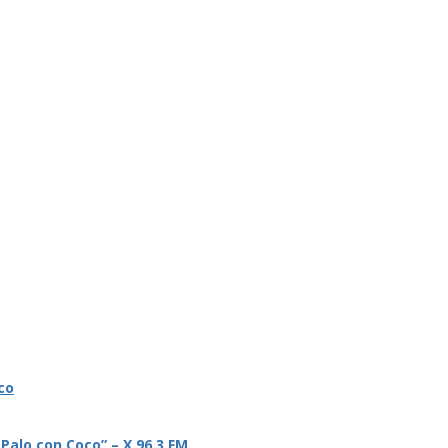
co
 Palo con Coco” – X 96.3 FM