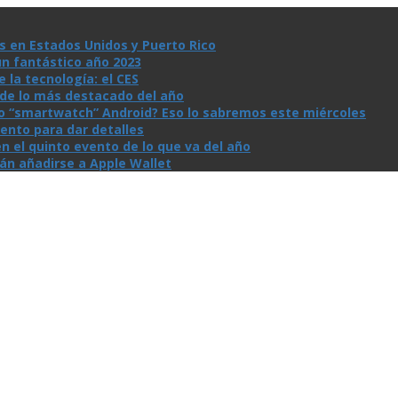
s en Estados Unidos y Puerto Rico
un fantástico año 2023
la tecnologí­a: el CES
n de lo más destacado del año
io “smartwatch” Android? Eso lo sabremos este miércoles
ento para dar detalles
n el quinto evento de lo que va del año
rán añadirse a Apple Wallet