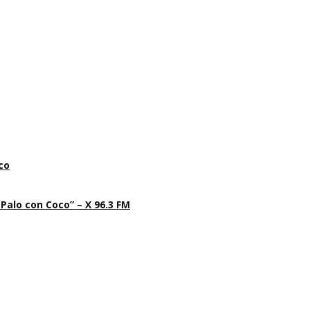
co
 Palo con Coco” – X 96.3 FM