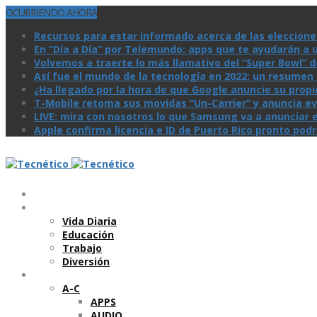
OCURRIENDO AHORA
Recursos para estar informado acerca de las eleccione
En “Día a Día” por Telemundo: apps que te ayudarán a 
Volvemos a traerte lo más llamativo del “Super Bowl” de 
Así­ fue el mundo de la tecnologí­a en 2022: un resume
¿Ha llegado por la hora de que Google anuncie su prop
T-Mobile retoma sus movidas “Un-Carrier” y anuncia ev
LIVE: mira con nosotros lo que Samsung va a anunciar e
Apple confirma licencia e ID de Puerto Rico pronto pod
Temas
Vida Diaria
Educación
Trabajo
Diversión
Categorí­as
A-C
APPS
AUDIO