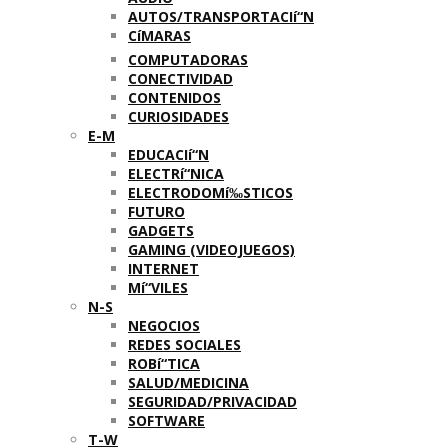
AUTOS/TRANSPORTACIí“N
CíMARAS
COMPUTADORAS
CONECTIVIDAD
CONTENIDOS
CURIOSIDADES
E-M
EDUCACIí“N
ELECTRí“NICA
ELECTRODOMí‰STICOS
FUTURO
GADGETS
GAMING (VIDEOJUEGOS)
INTERNET
Mí“VILES
N-S
NEGOCIOS
REDES SOCIALES
ROBí“TICA
SALUD/MEDICINA
SEGURIDAD/PRIVACIDAD
SOFTWARE
T-W