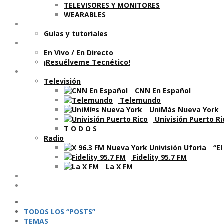
TELEVISORES Y MONITORES
WEARABLES
Aprende
Guí­as y tutoriales
Shows
En Vivo / En Directo
¡Resuélveme Tecnético!
Segmentos en otros medios
Televisión
CNN En Español
Telemundo
UniMás Nueva York
Univisión Puerto Ri
T O D O S
Radio
“El
Fidelity 95.7 FM
La X FM
Ví­deos
Podcasts
TODOS LOS “POSTS”
TEMAS