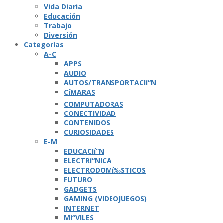
Vida Diaria
Educación
Trabajo
Diversión
Categorí­as
A-C
APPS
AUDIO
AUTOS/TRANSPORTACIí“N
CíMARAS
COMPUTADORAS
CONECTIVIDAD
CONTENIDOS
CURIOSIDADES
E-M
EDUCACIí“N
ELECTRí“NICA
ELECTRODOMí‰STICOS
FUTURO
GADGETS
GAMING (VIDEOJUEGOS)
INTERNET
Mí“VILES