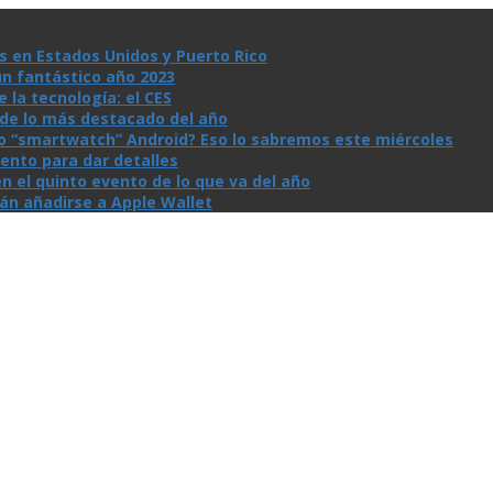
s en Estados Unidos y Puerto Rico
un fantástico año 2023
la tecnologí­a: el CES
n de lo más destacado del año
io “smartwatch” Android? Eso lo sabremos este miércoles
ento para dar detalles
n el quinto evento de lo que va del año
rán añadirse a Apple Wallet