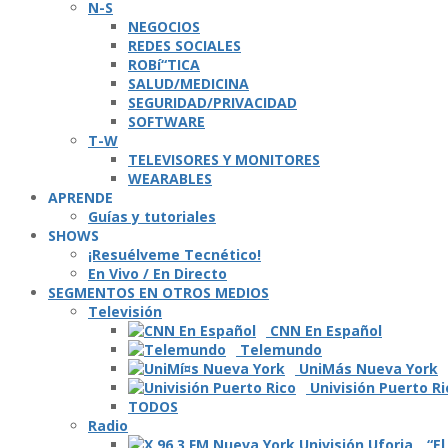
N-S
NEGOCIOS
REDES SOCIALES
ROBí“TICA
SALUD/MEDICINA
SEGURIDAD/PRIVACIDAD
SOFTWARE
T-W
TELEVISORES Y MONITORES
WEARABLES
APRENDE
Guí­as y tutoriales
SHOWS
¡Resuélveme Tecnético!
En Vivo / En Directo
SEGMENTOS EN OTROS MEDIOS
Televisión
CNN En Español
Telemundo
UniMás Nueva York
Univisión Puerto Ri
TODOS
Radio
“El