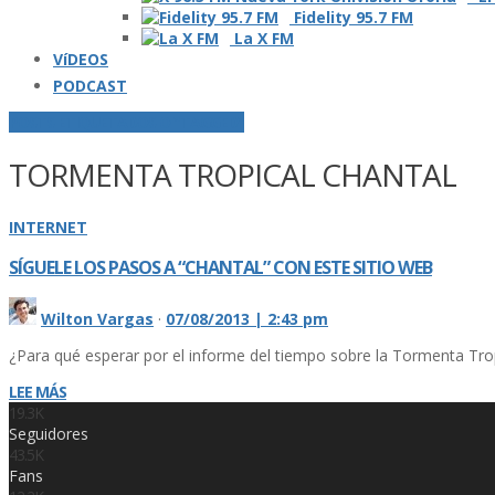
Fidelity 95.7 FM
La X FM
VíDEOS
PODCAST
POSTS ETIQUETADOS O "TAGGED"
TORMENTA TROPICAL CHANTAL
INTERNET
SÍ­GUELE LOS PASOS A “CHANTAL” CON ESTE SITIO WEB
Wilton Vargas
·
07/08/2013 | 2:43 pm
¿Para qué esperar por el informe del tiempo sobre la Tormenta Tropi
LEE MÁS
19.3K
Seguidores
43.5K
Fans