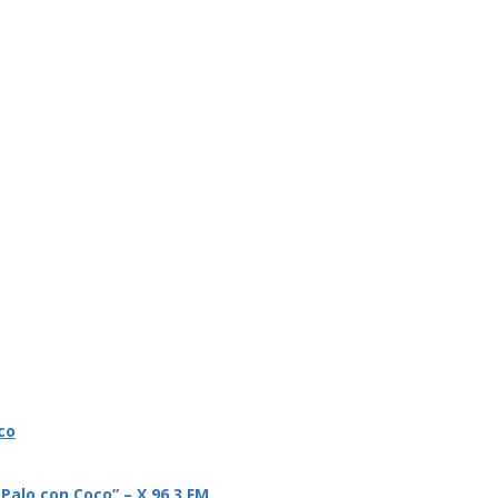
co
 Palo con Coco” – X 96.3 FM