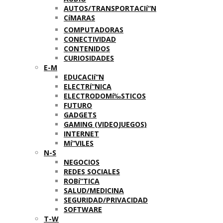
AUTOS/TRANSPORTACIí“N
CíMARAS
COMPUTADORAS
CONECTIVIDAD
CONTENIDOS
CURIOSIDADES
E-M
EDUCACIí“N
ELECTRí“NICA
ELECTRODOMí‰STICOS
FUTURO
GADGETS
GAMING (VIDEOJUEGOS)
INTERNET
Mí“VILES
N-S
NEGOCIOS
REDES SOCIALES
ROBí“TICA
SALUD/MEDICINA
SEGURIDAD/PRIVACIDAD
SOFTWARE
T-W