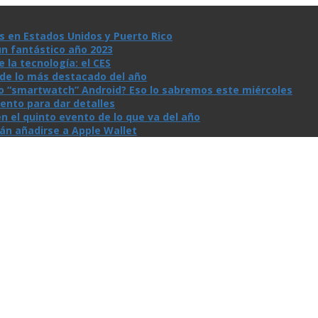
s en Estados Unidos y Puerto Rico
un fantástico año 2023
la tecnologí­a: el CES
n de lo más destacado del año
io “smartwatch” Android? Eso lo sabremos este miércoles
ento para dar detalles
n el quinto evento de lo que va del año
rán añadirse a Apple Wallet