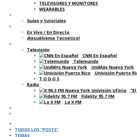
TELEVISORES Y MONITORES
WEARABLES
Aprende
Guí­as y tutoriales
Shows
En Vivo / En Directo
¡Resuélveme Tecnético!
Segmentos en otros medios
Televisión
CNN En Español
Telemundo
UniMás Nueva York
Univisión Puerto Ri
T O D O S
Radio
“El
Fidelity 95.7 FM
La X FM
Ví­deos
Podcasts
TODOS LOS “POSTS”
TEMAS