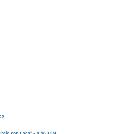
co
 Palo con Coco” – X 96.3 FM