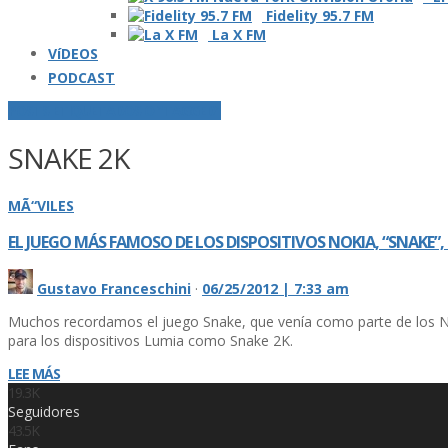
Fidelity 95.7 FM
La X FM
VíDEOS
PODCAST
POSTS ETIQUETADOS O "TAGGED"
SNAKE 2K
MÃ“VILES
EL JUEGO MÁS FAMOSO DE LOS DISPOSITIVOS NOKIA, “SNAKE”,
Gustavo Franceschini
·
06/25/2012 | 7:33 am
Muchos recordamos el juego Snake, que vení­a como parte de los No
para los dispositivos Lumia como Snake 2K.
LEE MÁS
19.3K
Seguidores
43.5K