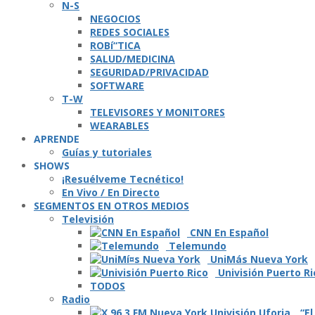
N-S
NEGOCIOS
REDES SOCIALES
ROBí“TICA
SALUD/MEDICINA
SEGURIDAD/PRIVACIDAD
SOFTWARE
T-W
TELEVISORES Y MONITORES
WEARABLES
APRENDE
Guí­as y tutoriales
SHOWS
¡Resuélveme Tecnético!
En Vivo / En Directo
SEGMENTOS EN OTROS MEDIOS
Televisión
CNN En Español
Telemundo
UniMás Nueva York
Univisión Puerto Ri
TODOS
Radio
“El