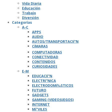
Vida Diaria
Educación
Trabajo
Diversión
Categorí­as
A-C
APPS
AUDIO
AUTOS/TRANSPORTACIí“N
CíMARAS
COMPUTADORAS
CONECTIVIDAD
CONTENIDOS
CURIOSIDADES
E-M
EDUCACIí“N
ELECTRí“NICA
ELECTRODOMí‰STICOS
FUTURO
GADGETS
GAMING (VIDEOJUEGOS)
INTERNET
Mí“VILES