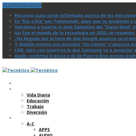
OCURRIENDO AHORA
Recursos para estar informado acerca de las eleccione
En “Día a Día” por Telemundo: apps que te ayudarán a 
Volvemos a traerte lo más llamativo del “Super Bowl” de 
Así­ fue el mundo de la tecnologí­a en 2022: un resume
¿Ha llegado por la hora de que Google anuncie su prop
T-Mobile retoma sus movidas “Un-Carrier” y anuncia ev
LIVE: mira con nosotros lo que Samsung va a anunciar e
Apple confirma licencia e ID de Puerto Rico pronto pod
Temas
Vida Diaria
Educación
Trabajo
Diversión
Categorí­as
A-C
APPS
AUDIO