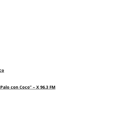
co
 Palo con Coco” – X 96.3 FM