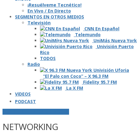
¡Resuélveme Tecnético!
En Vivo / En Directo
SEGMENTOS EN OTROS MEDIOS
Televisión
CNN En Español
Telemundo
UniMás Nueva York
Univisión Puerto
Rico
TODOS
Radio
“El Palo con Coco” – X 96.3 FM
Fidelity 95.7 FM
La X FM
VíDEOS
PODCAST
POSTS ETIQUETADOS O "TAGGED"
NETWORKING