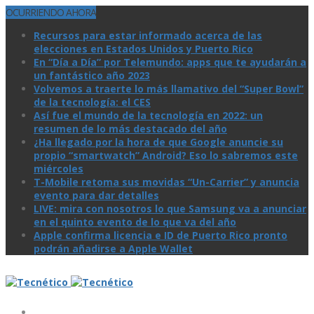
OCURRIENDO AHORA
Recursos para estar informado acerca de las
elecciones en Estados Unidos y Puerto Rico
En “Día a Día” por Telemundo: apps que te ayudarán a
un fantástico año 2023
Volvemos a traerte lo más llamativo del “Super Bowl”
de la tecnologí­a: el CES
Así­ fue el mundo de la tecnologí­a en 2022: un
resumen de lo más destacado del año
¿Ha llegado por la hora de que Google anuncie su
propio “smartwatch” Android? Eso lo sabremos este
miércoles
T-Mobile retoma sus movidas “Un-Carrier” y anuncia
evento para dar detalles
LIVE: mira con nosotros lo que Samsung va a anunciar
en el quinto evento de lo que va del año
Apple confirma licencia e ID de Puerto Rico pronto
podrán añadirse a Apple Wallet