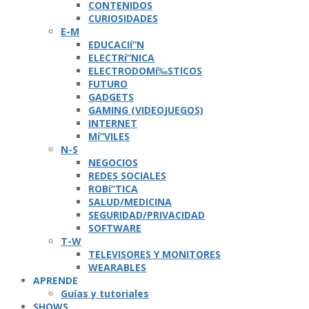
CONTENIDOS
CURIOSIDADES
E-M
EDUCACIí“N
ELECTRí“NICA
ELECTRODOMí‰STICOS
FUTURO
GADGETS
GAMING (VIDEOJUEGOS)
INTERNET
Mí“VILES
N-S
NEGOCIOS
REDES SOCIALES
ROBí“TICA
SALUD/MEDICINA
SEGURIDAD/PRIVACIDAD
SOFTWARE
T-W
TELEVISORES Y MONITORES
WEARABLES
APRENDE
Guí­as y tutoriales
SHOWS