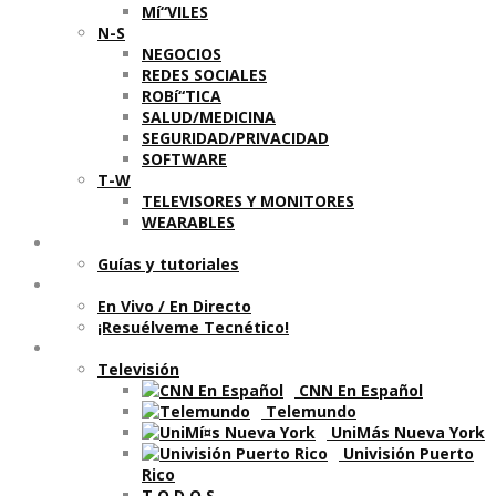
Mí“VILES
N-S
NEGOCIOS
REDES SOCIALES
ROBí“TICA
SALUD/MEDICINA
SEGURIDAD/PRIVACIDAD
SOFTWARE
T-W
TELEVISORES Y MONITORES
WEARABLES
Aprende
Guí­as y tutoriales
Shows
En Vivo / En Directo
¡Resuélveme Tecnético!
Segmentos en otros medios
Televisión
CNN En Español
Telemundo
UniMás Nueva York
Univisión Puerto
Rico
T O D O S