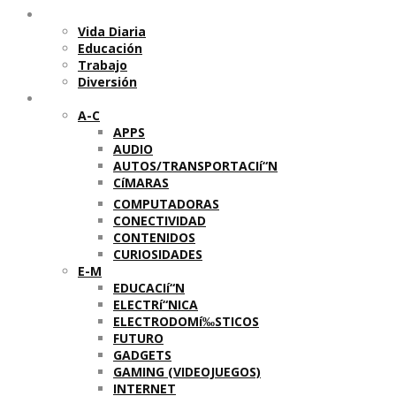
Temas
Vida Diaria
Educación
Trabajo
Diversión
Categorí­as
A-C
APPS
AUDIO
AUTOS/TRANSPORTACIí“N
CíMARAS
COMPUTADORAS
CONECTIVIDAD
CONTENIDOS
CURIOSIDADES
E-M
EDUCACIí“N
ELECTRí“NICA
ELECTRODOMí‰STICOS
FUTURO
GADGETS
GAMING (VIDEOJUEGOS)
INTERNET