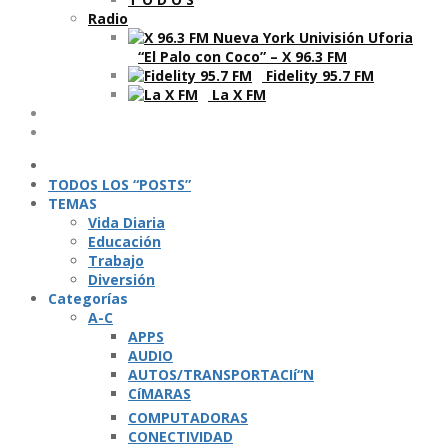
Radio
“El Palo con Coco” – X 96.3 FM
Fidelity 95.7 FM
La X FM
Ví­deos
Podcasts
TODOS LOS “POSTS”
TEMAS
Vida Diaria
Educación
Trabajo
Diversión
Categorí­as
A-C
APPS
AUDIO
AUTOS/TRANSPORTACIí“N
CíMARAS
COMPUTADORAS
CONECTIVIDAD