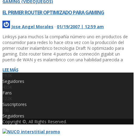
GAMING (VIDEOJUEGOS)
EL PRIMER ROUTER OPTIMIZADO PARA GAMING
Jose Angel Morales
·
01/19/2007 | 12:59 am
Linksys para muchos la compañí­a número uno en productos de
consumidor para redes lo hace otra vez con la producción del
primer router inalambrico tecnologia Draft N optimizado para
gaming. Este router tiene 4 puertos de conneción gigabit un
puerto de WAN y es inalambrico con una habilidad parecida a
LEE MÁS
19.3K
Seguidores
43.5K
Fans
12.2K
Suscriptores
730
Seguidores
Copyright ©, All Rights Reserved.