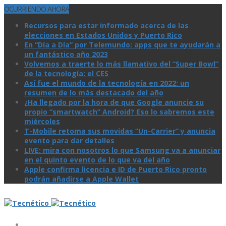
OCURRIENDO AHORA
Recursos para estar informado acerca de las
elecciones en Estados Unidos y Puerto Rico
En “Día a Día” por Telemundo: apps que te ayudarán a
un fantástico año 2023
Volvemos a traerte lo más llamativo del “Super Bowl”
de la tecnologí­a: el CES
Así­ fue el mundo de la tecnologí­a en 2022: un
resumen de lo más destacado del año
¿Ha llegado por la hora de que Google anuncie su
propio “smartwatch” Android? Eso lo sabremos este
miércoles
T-Mobile retoma sus movidas “Un-Carrier” y anuncia
evento para dar detalles
LIVE: mira con nosotros lo que Samsung va a anunciar
en el quinto evento de lo que va del año
Apple confirma licencia e ID de Puerto Rico pronto
podrán añadirse a Apple Wallet