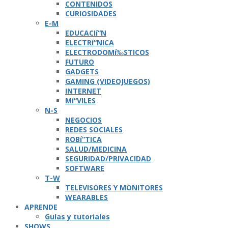
CONTENIDOS
CURIOSIDADES
E-M
EDUCACIí“N
ELECTRí“NICA
ELECTRODOMí‰STICOS
FUTURO
GADGETS
GAMING (VIDEOJUEGOS)
INTERNET
Mí“VILES
N-S
NEGOCIOS
REDES SOCIALES
ROBí“TICA
SALUD/MEDICINA
SEGURIDAD/PRIVACIDAD
SOFTWARE
T-W
TELEVISORES Y MONITORES
WEARABLES
APRENDE
Guí­as y tutoriales
SHOWS