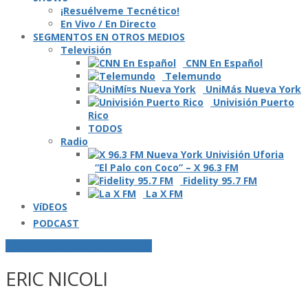
¡Resuélveme Tecnético!
En Vivo / En Directo
SEGMENTOS EN OTROS MEDIOS
Televisión
CNN En Español
Telemundo
UniMás Nueva York
Univisión Puerto
Rico
TODOS
Radio
“El Palo con Coco” – X 96.3 FM
Fidelity 95.7 FM
La X FM
VíDEOS
PODCAST
POSTS ETIQUETADOS O "TAGGED"
ERIC NICOLI