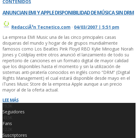
CONTENIDOS
ANUNCIAN EMI Y APPLE DISPONIBILIDAD DE MÚSICA SIN DRM
RedacciÃ³n Tecnetico.com
·
04/03/2007 | 5:51 pm
La empresa EMI Music una de las cinco principales casas
disqueras del mundo y hogar de de grupos mundialmente
famosos como Los Beatles Pink Floyd RBD Kylie Minogue Norah
Jones y Coldplay entre otros anunció el lanzamiento de todo su
repertorio de canciones en un formato digital de mayor calidad
que los disponibles hasta el momento y sin la utilización de
sistemas anti-piratería conocidos en inglés como “DRM” (Digital
Rights Management) el cual estará disponible desde mayo en el
iTunes Music Store de la empresa Apple aunque a un precio
mayor al de la oferta actual.
LEE MÁS
19.3K
Seguidores
43.5K
Fans
12.2K
Suscriptores