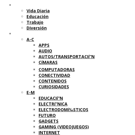
Temas
Vida Diaria
Educación
Trabajo
Diversión
Categorí­as
A-C
APPS
AUDIO
AUTOS/TRANSPORTACIí“N
CíMARAS
COMPUTADORAS
CONECTIVIDAD
CONTENIDOS
CURIOSIDADES
E-M
EDUCACIí“N
ELECTRí“NICA
ELECTRODOMí‰STICOS
FUTURO
GADGETS
GAMING (VIDEOJUEGOS)
INTERNET