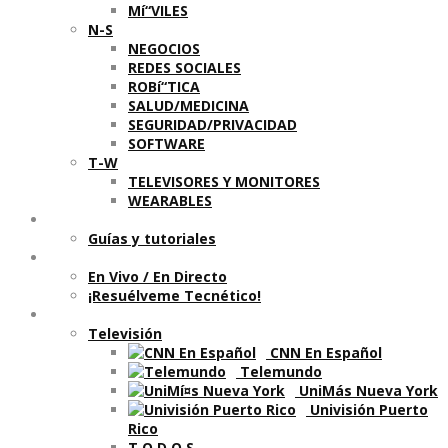
Mí“VILES
N-S
NEGOCIOS
REDES SOCIALES
ROBí“TICA
SALUD/MEDICINA
SEGURIDAD/PRIVACIDAD
SOFTWARE
T-W
TELEVISORES Y MONITORES
WEARABLES
Aprende
Guí­as y tutoriales
Shows
En Vivo / En Directo
¡Resuélveme Tecnético!
Segmentos en otros medios
Televisión
CNN En Español
Telemundo
UniMás Nueva York
Univisión Puerto
Rico
T O D O S