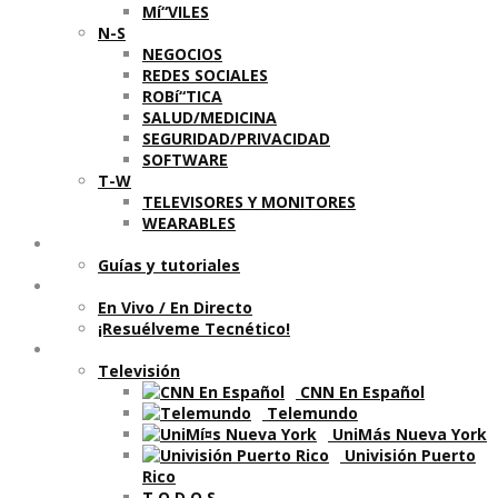
Mí“VILES
N-S
NEGOCIOS
REDES SOCIALES
ROBí“TICA
SALUD/MEDICINA
SEGURIDAD/PRIVACIDAD
SOFTWARE
T-W
TELEVISORES Y MONITORES
WEARABLES
Aprende
Guí­as y tutoriales
Shows
En Vivo / En Directo
¡Resuélveme Tecnético!
Segmentos en otros medios
Televisión
CNN En Español
Telemundo
UniMás Nueva York
Univisión Puerto
Rico
T O D O S