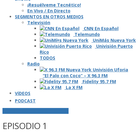
¡Resuélveme Tecnético!
En Vivo / En Directo
SEGMENTOS EN OTROS MEDIOS
Televisión
CNN En Español
Telemundo
UniMás Nueva York
Univisión Puerto
Rico
TODOS
Radio
“El Palo con Coco” – X 96.3 FM
Fidelity 95.7 FM
La X FM
VíDEOS
PODCAST
POSTS ETIQUETADOS O "TAGGED"
EPISODIO 1