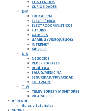
CONTENIDOS
CURIOSIDADES
E-M
EDUCACIí“N
ELECTRí“NICA
ELECTRODOMí‰STICOS
FUTURO
GADGETS
GAMING (VIDEOJUEGOS)
INTERNET
Mí“VILES
N-S
NEGOCIOS
REDES SOCIALES
ROBí“TICA
SALUD/MEDICINA
SEGURIDAD/PRIVACIDAD
SOFTWARE
T-W
TELEVISORES Y MONITORES
WEARABLES
APRENDE
Guí­as y tutoriales
SHOWS