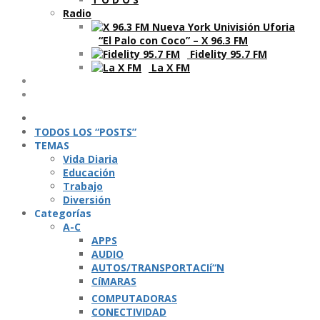
Radio
“El Palo con Coco” – X 96.3 FM
Fidelity 95.7 FM
La X FM
Ví­deos
Podcasts
TODOS LOS “POSTS”
TEMAS
Vida Diaria
Educación
Trabajo
Diversión
Categorí­as
A-C
APPS
AUDIO
AUTOS/TRANSPORTACIí“N
CíMARAS
COMPUTADORAS
CONECTIVIDAD