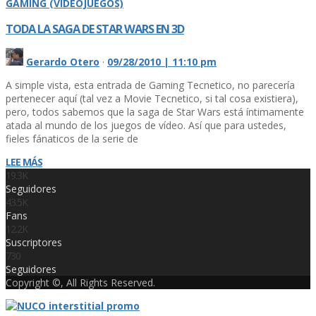
GAMING (VIDEOJUEGOS)
TODA LA SAGA DE STAR WARS EN 3D
Gerardo Otero
·
09/28/2010 | 11:10 pm
A simple vista, esta entrada de Gaming Tecnetico, no parecerí­a
pertenecer aquí­ (tal vez a Movie Tecnetico, si tal cosa existiera),
pero, todos sabemos que la saga de Star Wars está í­ntimamente
atada al mundo de los juegos de ví­deo. Así­ que para ustedes,
fieles fánaticos de la serie de
LEE MÁS
19.3K
Seguidores
43.5K
Fans
12.2K
Suscriptores
730
Seguidores
Copyright ©, All Rights Reserved.