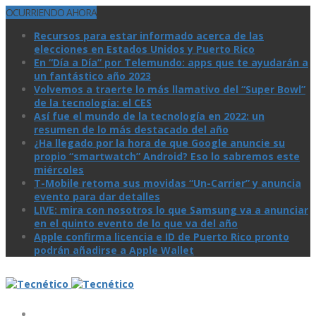
OCURRIENDO AHORA
Recursos para estar informado acerca de las
elecciones en Estados Unidos y Puerto Rico
En “Día a Día” por Telemundo: apps que te ayudarán a
un fantástico año 2023
Volvemos a traerte lo más llamativo del “Super Bowl”
de la tecnologí­a: el CES
Así­ fue el mundo de la tecnologí­a en 2022: un
resumen de lo más destacado del año
¿Ha llegado por la hora de que Google anuncie su
propio “smartwatch” Android? Eso lo sabremos este
miércoles
T-Mobile retoma sus movidas “Un-Carrier” y anuncia
evento para dar detalles
LIVE: mira con nosotros lo que Samsung va a anunciar
en el quinto evento de lo que va del año
Apple confirma licencia e ID de Puerto Rico pronto
podrán añadirse a Apple Wallet