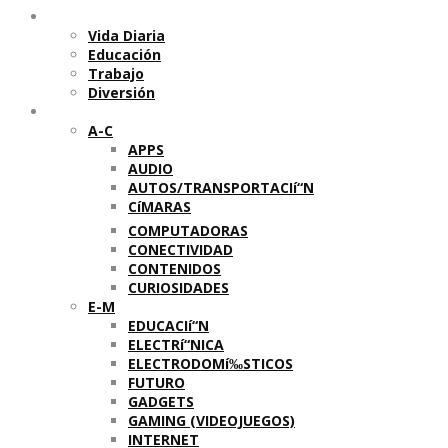
Temas
Vida Diaria
Educación
Trabajo
Diversión
Categorí­as
A-C
APPS
AUDIO
AUTOS/TRANSPORTACIí“N
CíMARAS
COMPUTADORAS
CONECTIVIDAD
CONTENIDOS
CURIOSIDADES
E-M
EDUCACIí“N
ELECTRí“NICA
ELECTRODOMí‰STICOS
FUTURO
GADGETS
GAMING (VIDEOJUEGOS)
INTERNET