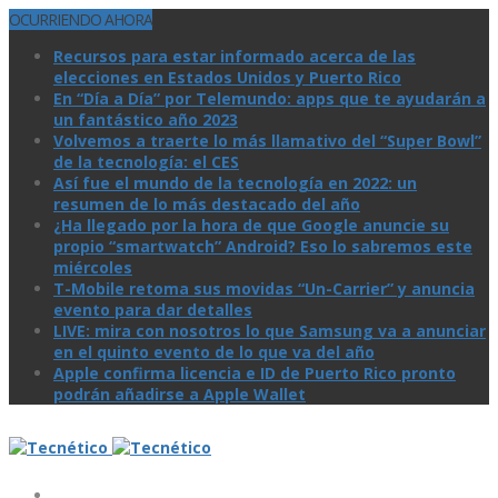
OCURRIENDO AHORA
Recursos para estar informado acerca de las
elecciones en Estados Unidos y Puerto Rico
En “Día a Día” por Telemundo: apps que te ayudarán a
un fantástico año 2023
Volvemos a traerte lo más llamativo del “Super Bowl”
de la tecnologí­a: el CES
Así­ fue el mundo de la tecnologí­a en 2022: un
resumen de lo más destacado del año
¿Ha llegado por la hora de que Google anuncie su
propio “smartwatch” Android? Eso lo sabremos este
miércoles
T-Mobile retoma sus movidas “Un-Carrier” y anuncia
evento para dar detalles
LIVE: mira con nosotros lo que Samsung va a anunciar
en el quinto evento de lo que va del año
Apple confirma licencia e ID de Puerto Rico pronto
podrán añadirse a Apple Wallet