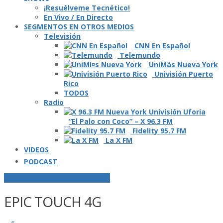
¡Resuélveme Tecnético!
En Vivo / En Directo
SEGMENTOS EN OTROS MEDIOS
Televisión
CNN En Español
Telemundo
UniMás Nueva York
Univisión Puerto
Rico
TODOS
Radio
“El Palo con Coco” – X 96.3 FM
Fidelity 95.7 FM
La X FM
VíDEOS
PODCAST
POSTS ETIQUETADOS O "TAGGED"
EPIC TOUCH 4G