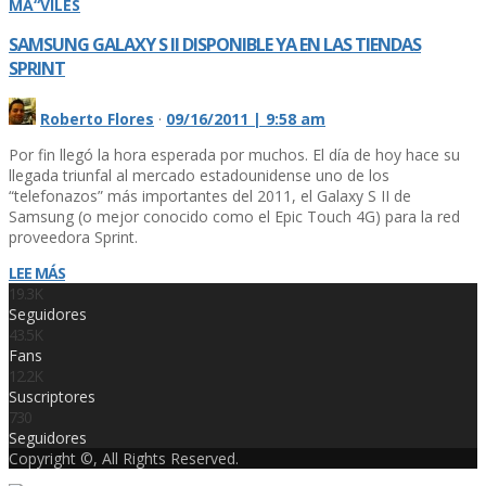
MÃ“VILES
SAMSUNG GALAXY S II DISPONIBLE YA EN LAS TIENDAS
SPRINT
Roberto Flores
·
09/16/2011 | 9:58 am
Por fin llegó la hora esperada por muchos. El dí­a de hoy hace su
llegada triunfal al mercado estadounidense uno de los
“telefonazos” más importantes del 2011, el Galaxy S II de
Samsung (o mejor conocido como el Epic Touch 4G) para la red
proveedora Sprint.
LEE MÁS
19.3K
Seguidores
43.5K
Fans
12.2K
Suscriptores
730
Seguidores
Copyright ©, All Rights Reserved.