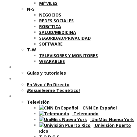
Mí“VILES
N-S
NEGOCIOS
REDES SOCIALES
ROBí“TICA
SALUD/MEDICINA
SEGURIDAD/PRIVACIDAD
SOFTWARE
T-W
TELEVISORES Y MONITORES
WEARABLES
Aprende
Guí­as y tutoriales
Shows
En Vivo / En Directo
¡Resuélveme Tecnético!
Segmentos en otros medios
Televisión
CNN En Español
Telemundo
UniMás Nueva York
Univisión Puerto
Rico
T O D O S