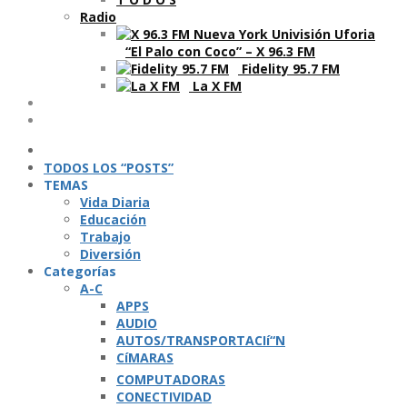
Radio
“El Palo con Coco” – X 96.3 FM
Fidelity 95.7 FM
La X FM
Ví­deos
Podcasts
TODOS LOS “POSTS”
TEMAS
Vida Diaria
Educación
Trabajo
Diversión
Categorí­as
A-C
APPS
AUDIO
AUTOS/TRANSPORTACIí“N
CíMARAS
COMPUTADORAS
CONECTIVIDAD