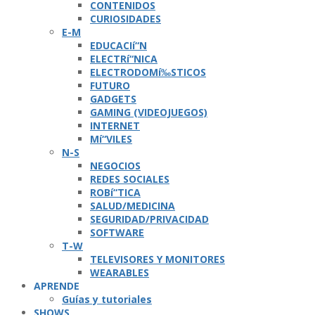
CONTENIDOS
CURIOSIDADES
E-M
EDUCACIí“N
ELECTRí“NICA
ELECTRODOMí‰STICOS
FUTURO
GADGETS
GAMING (VIDEOJUEGOS)
INTERNET
Mí“VILES
N-S
NEGOCIOS
REDES SOCIALES
ROBí“TICA
SALUD/MEDICINA
SEGURIDAD/PRIVACIDAD
SOFTWARE
T-W
TELEVISORES Y MONITORES
WEARABLES
APRENDE
Guí­as y tutoriales
SHOWS