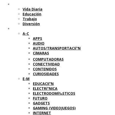
Temas
Vida Diaria
Educación
Trabajo
Diversión
Categorí­as
A-C
APPS
AUDIO
AUTOS/TRANSPORTACIí“N
CíMARAS
COMPUTADORAS
CONECTIVIDAD
CONTENIDOS
CURIOSIDADES
E-M
EDUCACIí“N
ELECTRí“NICA
ELECTRODOMí‰STICOS
FUTURO
GADGETS
GAMING (VIDEOJUEGOS)
INTERNET