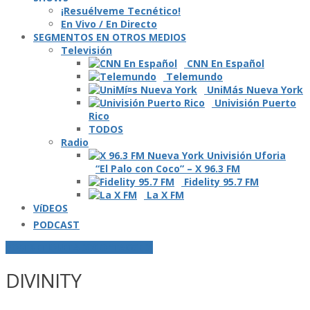
¡Resuélveme Tecnético!
En Vivo / En Directo
SEGMENTOS EN OTROS MEDIOS
Televisión
CNN En Español
Telemundo
UniMás Nueva York
Univisión Puerto
Rico
TODOS
Radio
“El Palo con Coco” – X 96.3 FM
Fidelity 95.7 FM
La X FM
VíDEOS
PODCAST
POSTS ETIQUETADOS O "TAGGED"
DIVINITY