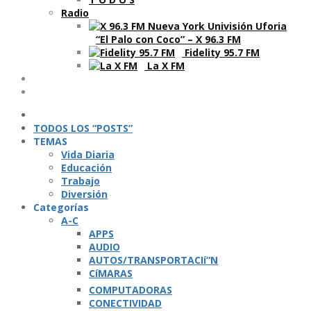
Radio
“El Palo con Coco” – X 96.3 FM
Fidelity 95.7 FM
La X FM
Ví­deos
Podcasts
TODOS LOS “POSTS”
TEMAS
Vida Diaria
Educación
Trabajo
Diversión
Categorí­as
A-C
APPS
AUDIO
AUTOS/TRANSPORTACIí“N
CíMARAS
COMPUTADORAS
CONECTIVIDAD