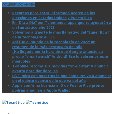
OCURRIENDO AHORA
Recursos para estar informado acerca de las
elecciones en Estados Unidos y Puerto Rico
En “Día a Día” por Telemundo: apps que te ayudarán a
un fantástico año 2023
Volvemos a traerte lo más llamativo del “Super Bowl”
de la tecnologí­a: el CES
Así­ fue el mundo de la tecnologí­a en 2022: un
resumen de lo más destacado del año
¿Ha llegado por la hora de que Google anuncie su
propio “smartwatch” Android? Eso lo sabremos este
miércoles
T-Mobile retoma sus movidas “Un-Carrier” y anuncia
evento para dar detalles
LIVE: mira con nosotros lo que Samsung va a anunciar
en el quinto evento de lo que va del año
Apple confirma licencia e ID de Puerto Rico pronto
podrán añadirse a Apple Wallet