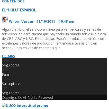
CONTENIDOS
EL “HULU” ESPAÑOL
Wilton Vargas
·
11/16/2011 | 10:48 am
Algún dí­a Hulu, el servicio en lí­nea para ver pelí­culas y series de
televisión, se dará cuenta que hay todo un mundo televisivo fuera
de CBS, ABC y NBC. En particular, España produce televisión con
excelentes valores de producción (entiéndase televisión bien
hecha). Pero en vez de esperar a que
LEE MÁS
19.3K
Seguidores
43.5K
Fans
12.2K
Suscriptores
730
Seguidores
Copyright ©, All Rights Reserved.