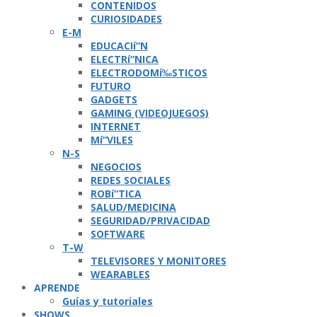
CONTENIDOS
CURIOSIDADES
E-M
EDUCACIí“N
ELECTRí“NICA
ELECTRODOMí‰STICOS
FUTURO
GADGETS
GAMING (VIDEOJUEGOS)
INTERNET
Mí“VILES
N-S
NEGOCIOS
REDES SOCIALES
ROBí“TICA
SALUD/MEDICINA
SEGURIDAD/PRIVACIDAD
SOFTWARE
T-W
TELEVISORES Y MONITORES
WEARABLES
APRENDE
Guí­as y tutoriales
SHOWS