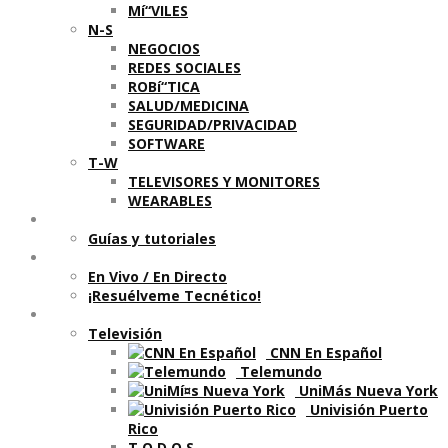
Mí“VILES
N-S
NEGOCIOS
REDES SOCIALES
ROBí“TICA
SALUD/MEDICINA
SEGURIDAD/PRIVACIDAD
SOFTWARE
T-W
TELEVISORES Y MONITORES
WEARABLES
Aprende
Guí­as y tutoriales
Shows
En Vivo / En Directo
¡Resuélveme Tecnético!
Segmentos en otros medios
Televisión
CNN En Español
Telemundo
UniMás Nueva York
Univisión Puerto
Rico
T O D O S