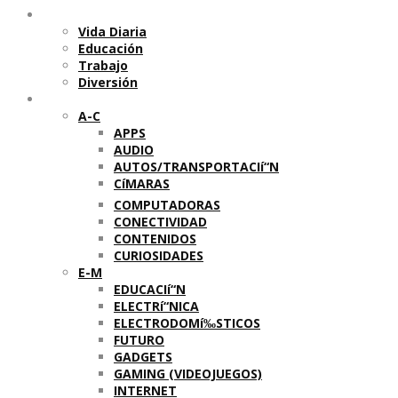
Temas
Vida Diaria
Educación
Trabajo
Diversión
Categorí­as
A-C
APPS
AUDIO
AUTOS/TRANSPORTACIí“N
CíMARAS
COMPUTADORAS
CONECTIVIDAD
CONTENIDOS
CURIOSIDADES
E-M
EDUCACIí“N
ELECTRí“NICA
ELECTRODOMí‰STICOS
FUTURO
GADGETS
GAMING (VIDEOJUEGOS)
INTERNET