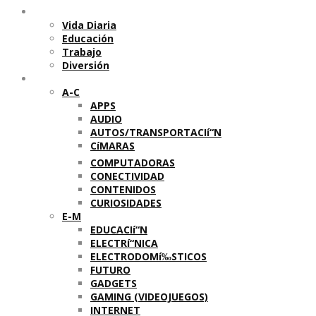
Temas
Vida Diaria
Educación
Trabajo
Diversión
Categorí­as
A-C
APPS
AUDIO
AUTOS/TRANSPORTACIí“N
CíMARAS
COMPUTADORAS
CONECTIVIDAD
CONTENIDOS
CURIOSIDADES
E-M
EDUCACIí“N
ELECTRí“NICA
ELECTRODOMí‰STICOS
FUTURO
GADGETS
GAMING (VIDEOJUEGOS)
INTERNET