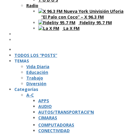
Radio
“El Palo con Coco” – X 96.3 FM
Fidelity 95.7 FM
La X FM
Ví­deos
Podcasts
TODOS LOS “POSTS”
TEMAS
Vida Diaria
Educación
Trabajo
Diversión
Categorí­as
A-C
APPS
AUDIO
AUTOS/TRANSPORTACIí“N
CíMARAS
COMPUTADORAS
CONECTIVIDAD