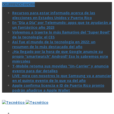
OCURRIENDO AHORA
Recursos para estar informado acerca de las
elecciones en Estados Unidos y Puerto Rico
En “Día a Día” por Telemundo: apps que te ayudarán a
un fantástico año 2023
Volvemos a traerte lo más llamativo del “Super Bowl”
de la tecnologí­a: el CES
Así­ fue el mundo de la tecnologí­a en 2022: un
resumen de lo más destacado del año
¿Ha llegado por la hora de que Google anuncie su
propio “smartwatch” Android? Eso lo sabremos este
miércoles
T-Mobile retoma sus movidas “Un-Carrier” y anuncia
evento para dar detalles
LIVE: mira con nosotros lo que Samsung va a anunciar
en el quinto evento de lo que va del año
Apple confirma licencia e ID de Puerto Rico pronto
podrán añadirse a Apple Wallet