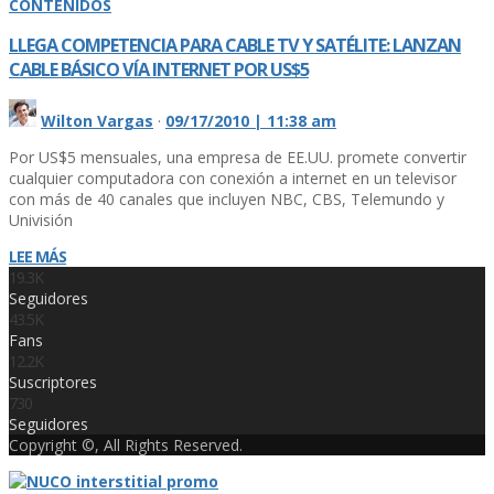
CONTENIDOS
LLEGA COMPETENCIA PARA CABLE TV Y SATÉLITE: LANZAN
CABLE BÁSICO VÍ­A INTERNET POR US$5
Wilton Vargas
·
09/17/2010 | 11:38 am
Por US$5 mensuales, una empresa de EE.UU. promete convertir
cualquier computadora con conexión a internet en un televisor
con más de 40 canales que incluyen NBC, CBS, Telemundo y
Univisión
LEE MÁS
19.3K
Seguidores
43.5K
Fans
12.2K
Suscriptores
730
Seguidores
Copyright ©, All Rights Reserved.