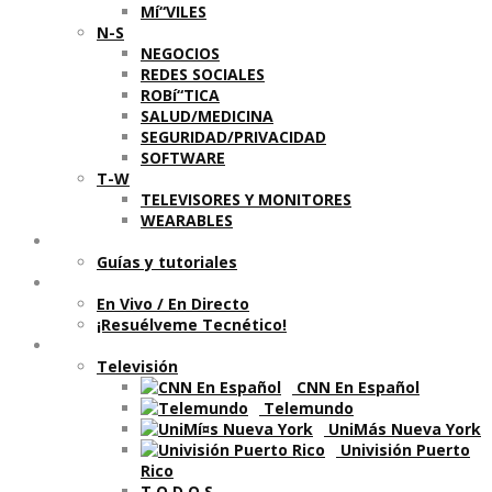
Mí“VILES
N-S
NEGOCIOS
REDES SOCIALES
ROBí“TICA
SALUD/MEDICINA
SEGURIDAD/PRIVACIDAD
SOFTWARE
T-W
TELEVISORES Y MONITORES
WEARABLES
Aprende
Guí­as y tutoriales
Shows
En Vivo / En Directo
¡Resuélveme Tecnético!
Segmentos en otros medios
Televisión
CNN En Español
Telemundo
UniMás Nueva York
Univisión Puerto
Rico
T O D O S