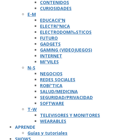
CONTENIDOS
CURIOSIDADES
E-M
EDUCACIí“N
ELECTRí“NICA
ELECTRODOMí‰STICOS
FUTURO
GADGETS
GAMING (VIDEOJUEGOS)
INTERNET
Mí“VILES
N-S
NEGOCIOS
REDES SOCIALES
ROBí“TICA
SALUD/MEDICINA
SEGURIDAD/PRIVACIDAD
SOFTWARE
T-W
TELEVISORES Y MONITORES
WEARABLES
APRENDE
Guí­as y tutoriales
SHOWS