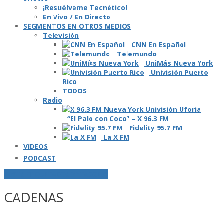
¡Resuélveme Tecnético!
En Vivo / En Directo
SEGMENTOS EN OTROS MEDIOS
Televisión
CNN En Español
Telemundo
UniMás Nueva York
Univisión Puerto
Rico
TODOS
Radio
“El Palo con Coco” – X 96.3 FM
Fidelity 95.7 FM
La X FM
VíDEOS
PODCAST
POSTS ETIQUETADOS O "TAGGED"
CADENAS